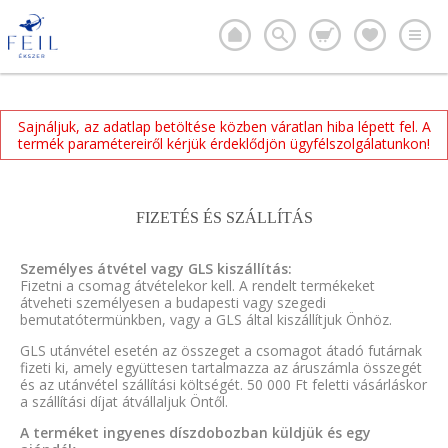
Sajnáljuk, az adatlap betöltése közben váratlan hiba lépett fel. A
termék paramétereiről kérjük érdeklődjön ügyfélszolgálatunkon!
FIZETÉS ÉS SZÁLLÍTÁS
Személyes átvétel vagy GLS kiszállítás:
Fizetni a csomag átvételekor kell. A rendelt termékeket
átveheti személyesen a budapesti vagy szegedi
bemutatótermünkben, vagy a GLS által kiszállítjuk Önhöz.
GLS utánvétel esetén az összeget a csomagot átadó futárnak
fizeti ki, amely együttesen tartalmazza az áruszámla összegét
és az utánvétel szállítási költségét. 50 000 Ft feletti vásárláskor
a szállítási díjat átvállaljuk Öntől.
A terméket ingyenes díszdobozban küldjük és egy