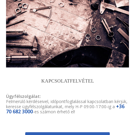
KAPCSOLATFELVÉTEL
Ügyfélszolgálat:
Felmerülő kérdéseivel, időpontfoglalással kapcsolatban kérjük,
+36
keresse ügyfélszolgálatunkat, mely H-P 09:00-17:00-ig a
70 682 3000
-es számon érhető el!