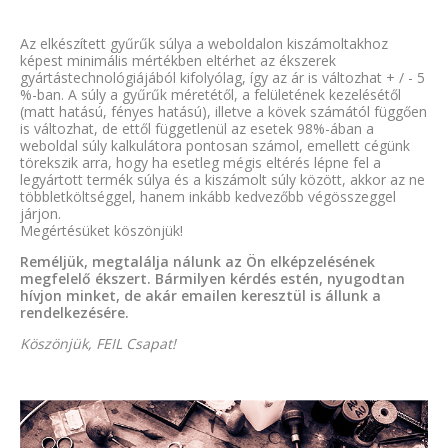
Az elkészített gyűrűk súlya a weboldalon kiszámoltakhoz
képest minimális mértékben eltérhet az ékszerek
gyártástechnológiájából kifolyólag, így az ár is változhat + / - 5
%-ban. A súly a gyűrűk méretétől, a felületének kezelésétől
(matt hatású, fényes hatású), illetve a kövek számától függően
is változhat, de ettől függetlenül az esetek 98%-ában a
weboldal súly kalkulátora pontosan számol, emellett cégünk
törekszik arra, hogy ha esetleg mégis eltérés lépne fel a
legyártott termék súlya és a kiszámolt súly között, akkor az ne
többletköltséggel, hanem inkább kedvezőbb végösszeggel
járjon.
Megértésüket köszönjük!
Reméljük, megtalálja nálunk az Ön elképzelésének
megfelelő ékszert. Bármilyen kérdés estén, nyugodtan
hívjon minket, de akár emailen keresztül is állunk a
rendelkezésére.
Köszönjük, FEIL Csapat!