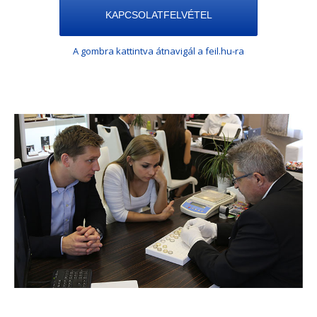
KAPCSOLATFELVÉTEL
A gombra kattintva átnavigál a feil.hu-ra