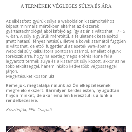
A TERMÉKEK VÉGLEGES SÚLYA ÉS ÁRA
Az elkészített gyűrűk súlya a weboldalon kiszámoltakhoz
képest minimális mértékben eltérhet az ékszerek
gyártástechnológiájából kifolyólag, így az ár is változhat + / - 5
%-ban. A súly a gyűrűk méretétől, a felületének kezelésétől
(matt hatású, fényes hatású), illetve a kövek számától függően
is változhat, de ettől függetlenül az esetek 98%-ában a
weboldal súly kalkulátora pontosan számol, emellett cégünk
törekszik arra, hogy ha esetleg mégis eltérés lépne fel a
legyártott termék súlya és a kiszámolt súly között, akkor az ne
többletköltséggel, hanem inkább kedvezőbb végösszeggel
járjon.
Megértésüket köszönjük!
Reméljük, megtalálja nálunk az Ön elképzelésének
megfelelő ékszert. Bármilyen kérdés estén, nyugodtan
hívjon minket, de akár emailen keresztül is állunk a
rendelkezésére.
Köszönjük, FEIL Csapat!