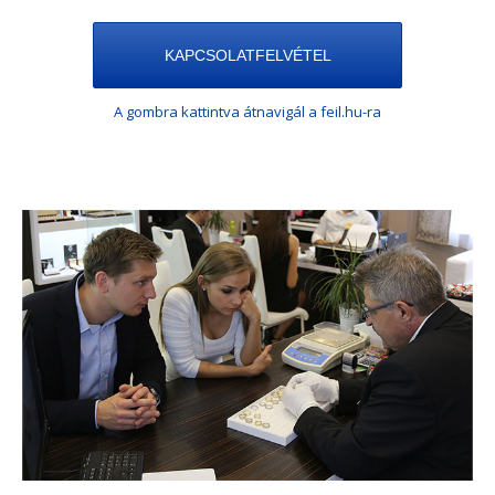
KAPCSOLATFELVÉTEL
A gombra kattintva átnavigál a feil.hu-ra