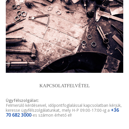
KAPCSOLATFELVÉTEL
Ügyfélszolgálat:
Felmerülő kérdéseivel, időpontfoglalással kapcsolatban kérjük,
+36
keresse ügyfélszolgálatunkat, mely H-P 09:00-17:00-ig a
70 682 3000
-es számon érhető el!