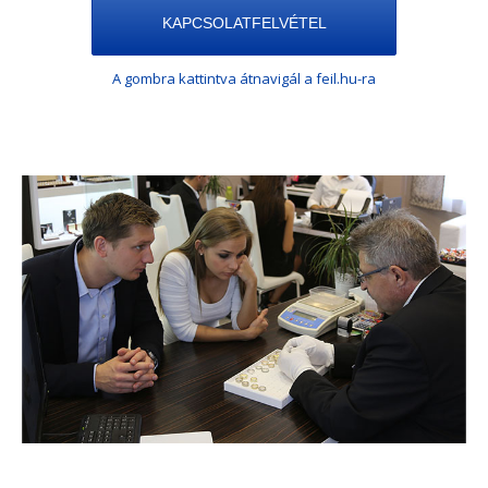
KAPCSOLATFELVÉTEL
A gombra kattintva átnavigál a feil.hu-ra