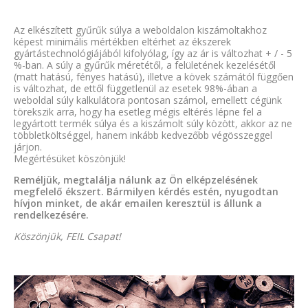
Az elkészített gyűrűk súlya a weboldalon kiszámoltakhoz
képest minimális mértékben eltérhet az ékszerek
gyártástechnológiájából kifolyólag, így az ár is változhat + / - 5
%-ban. A súly a gyűrűk méretétől, a felületének kezelésétől
(matt hatású, fényes hatású), illetve a kövek számától függően
is változhat, de ettől függetlenül az esetek 98%-ában a
weboldal súly kalkulátora pontosan számol, emellett cégünk
törekszik arra, hogy ha esetleg mégis eltérés lépne fel a
legyártott termék súlya és a kiszámolt súly között, akkor az ne
többletköltséggel, hanem inkább kedvezőbb végösszeggel
járjon.
Megértésüket köszönjük!
Reméljük, megtalálja nálunk az Ön elképzelésének
megfelelő ékszert. Bármilyen kérdés estén, nyugodtan
hívjon minket, de akár emailen keresztül is állunk a
rendelkezésére.
Köszönjük, FEIL Csapat!