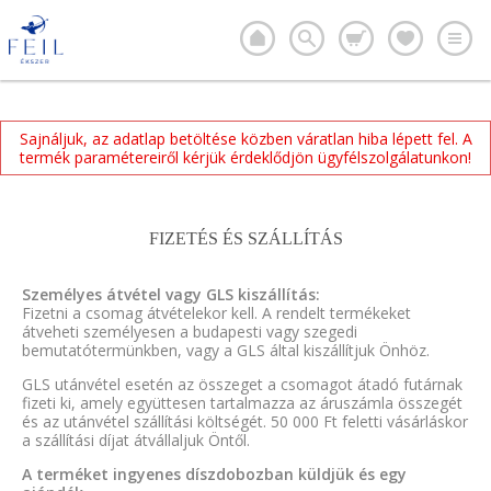
Sajnáljuk, az adatlap betöltése közben váratlan hiba lépett fel. A
termék paramétereiről kérjük érdeklődjön ügyfélszolgálatunkon!
FIZETÉS ÉS SZÁLLÍTÁS
Személyes átvétel vagy GLS kiszállítás:
Fizetni a csomag átvételekor kell. A rendelt termékeket
átveheti személyesen a budapesti vagy szegedi
bemutatótermünkben, vagy a GLS által kiszállítjuk Önhöz.
GLS utánvétel esetén az összeget a csomagot átadó futárnak
fizeti ki, amely együttesen tartalmazza az áruszámla összegét
és az utánvétel szállítási költségét. 50 000 Ft feletti vásárláskor
a szállítási díjat átvállaljuk Öntől.
A terméket ingyenes díszdobozban küldjük és egy