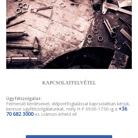
KAPCSOLATFELVÉTEL
Ügyfélszolgálat:
Felmerülő kérdéseivel, időpontfoglalással kapcsolatban kérjük,
+36
keresse ügyfélszolgálatunkat, mely H-P 09:00-17:00-ig a
70 682 3000
-es számon érhető el!