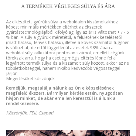
A TERMÉKEK VÉGLEGES SÚLYA ÉS ÁRA
Az elkészített gyűrűk súlya a weboldalon kiszámoltakhoz
képest minimális mértékben eltérhet az ékszerek
gyártástechnológiájából kifolyólag, így az ár is változhat + / - 5
%-ban. A súly a gyűrűk méretétől, a felületének kezelésétől
(matt hatású, fényes hatású), illetve a kövek számától függően
is változhat, de ettől függetlenül az esetek 98%-ában a
weboldal súly kalkulátora pontosan számol, emellett cégünk
törekszik arra, hogy ha esetleg mégis eltérés lépne fel a
legyártott termék súlya és a kiszámolt súly között, akkor az ne
többletköltséggel, hanem inkább kedvezőbb végösszeggel
járjon.
Megértésüket köszönjük!
Reméljük, megtalálja nálunk az Ön elképzelésének
megfelelő ékszert. Bármilyen kérdés estén, nyugodtan
hívjon minket, de akár emailen keresztül is állunk a
rendelkezésére.
Köszönjük, FEIL Csapat!