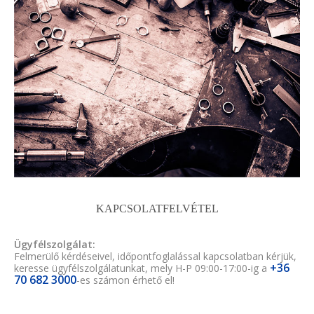
KAPCSOLATFELVÉTEL
Ügyfélszolgálat:
Felmerülő kérdéseivel, időpontfoglalással kapcsolatban kérjük,
+36
keresse ügyfélszolgálatunkat, mely H-P 09:00-17:00-ig a
70 682 3000
-es számon érhető el!