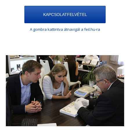
KAPCSOLATFELVÉTEL
A gombra kattintva átnavigál a feil.hu-ra