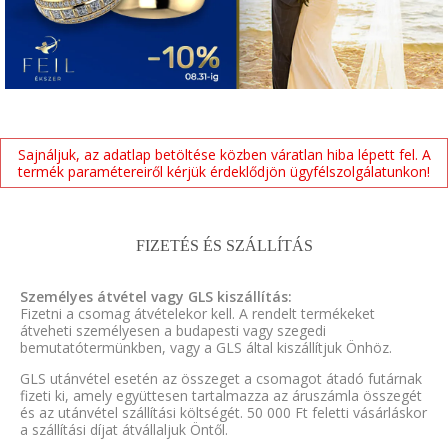
Sajnáljuk, az adatlap betöltése közben váratlan hiba lépett fel. A
termék paramétereiről kérjük érdeklődjön ügyfélszolgálatunkon!
FIZETÉS ÉS SZÁLLÍTÁS
Személyes átvétel vagy GLS kiszállítás:
Fizetni a csomag átvételekor kell. A rendelt termékeket
átveheti személyesen a budapesti vagy szegedi
bemutatótermünkben, vagy a GLS által kiszállítjuk Önhöz.
GLS utánvétel esetén az összeget a csomagot átadó futárnak
fizeti ki, amely együttesen tartalmazza az áruszámla összegét
és az utánvétel szállítási költségét. 50 000 Ft feletti vásárláskor
a szállítási díjat átvállaljuk Öntől.