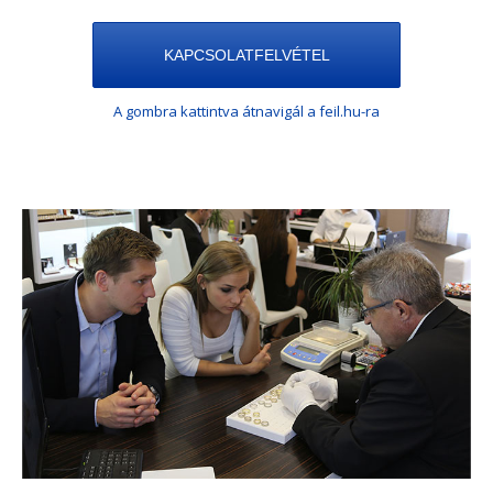
KAPCSOLATFELVÉTEL
A gombra kattintva átnavigál a feil.hu-ra