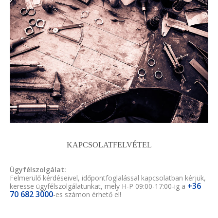
KAPCSOLATFELVÉTEL
Ügyfélszolgálat:
Felmerülő kérdéseivel, időpontfoglalással kapcsolatban kérjük,
+36
keresse ügyfélszolgálatunkat, mely H-P 09:00-17:00-ig a
70 682 3000
-es számon érhető el!