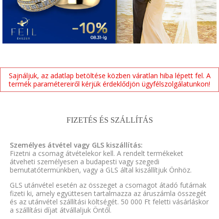
Sajnáljuk, az adatlap betöltése közben váratlan hiba lépett fel. A
termék paramétereiről kérjük érdeklődjön ügyfélszolgálatunkon!
FIZETÉS ÉS SZÁLLÍTÁS
Személyes átvétel vagy GLS kiszállítás:
Fizetni a csomag átvételekor kell. A rendelt termékeket
átveheti személyesen a budapesti vagy szegedi
bemutatótermünkben, vagy a GLS által kiszállítjuk Önhöz.
GLS utánvétel esetén az összeget a csomagot átadó futárnak
fizeti ki, amely együttesen tartalmazza az áruszámla összegét
és az utánvétel szállítási költségét. 50 000 Ft feletti vásárláskor
a szállítási díjat átvállaljuk Öntől.