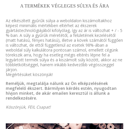
A TERMÉKEK VÉGLEGES SÚLYA ÉS ÁRA
Az elkészített gyűrűk súlya a weboldalon kiszámoltakhoz
képest minimális mértékben eltérhet az ékszerek
gyártástechnológiájából kifolyólag, így az ár is változhat + / - 5
%-ban. A súly a gyűrűk méretétől, a felületének kezelésétől
(matt hatású, fényes hatású), illetve a kövek számától függően
is változhat, de ettől függetlenül az esetek 98%-ában a
weboldal súly kalkulátora pontosan számol, emellett cégünk
törekszik arra, hogy ha esetleg mégis eltérés lépne fel a
legyártott termék súlya és a kiszámolt súly között, akkor az ne
többletköltséggel, hanem inkább kedvezőbb végösszeggel
járjon.
Megértésüket köszönjük!
Reméljük, megtalálja nálunk az Ön elképzelésének
megfelelő ékszert. Bármilyen kérdés estén, nyugodtan
hívjon minket, de akár emailen keresztül is állunk a
rendelkezésére.
Köszönjük, FEIL Csapat!