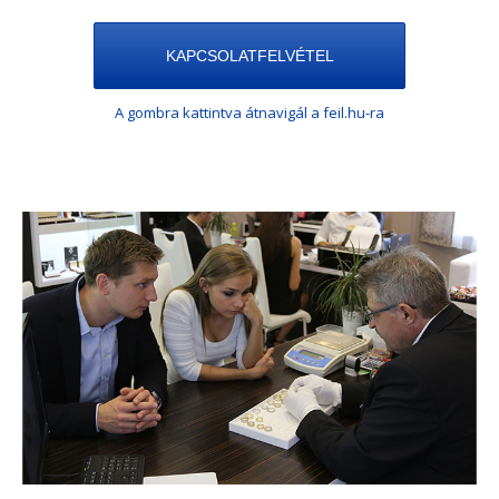
KAPCSOLATFELVÉTEL
A gombra kattintva átnavigál a feil.hu-ra