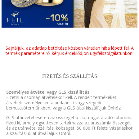
Sajnáljuk, az adatlap betöltése közben váratlan hiba lépett fel. A
termék paramétereiről kérjük érdeklődjön ügyfélszolgálatunkon!
FIZETÉS ÉS SZÁLLÍTÁS
Személyes átvétel vagy GLS kiszállítás:
Fizetni a csomag átvételekor kell. A rendelt termékeket
átveheti személyesen a budapesti vagy szegedi
bemutatótermünkben, vagy a GLS által kiszállítjuk Önhöz.
GLS utánvétel esetén az összeget a csomagot átadó futárnak
fizeti ki, amely együttesen tartalmazza az áruszámla összegét
és az utánvétel szállítási költségét. 50 000 Ft feletti vásárláskor
a szállítási díjat átvállaljuk Öntől.