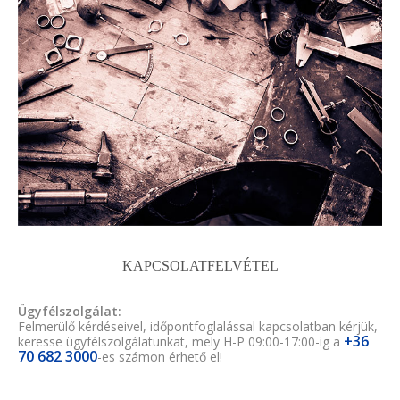
KAPCSOLATFELVÉTEL
Ügyfélszolgálat:
Felmerülő kérdéseivel, időpontfoglalással kapcsolatban kérjük,
+36
keresse ügyfélszolgálatunkat, mely H-P 09:00-17:00-ig a
70 682 3000
-es számon érhető el!