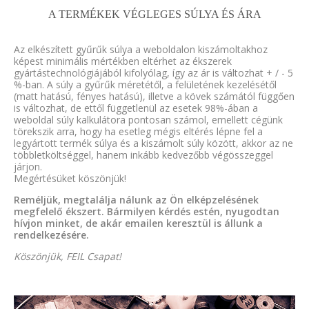
A TERMÉKEK VÉGLEGES SÚLYA ÉS ÁRA
Az elkészített gyűrűk súlya a weboldalon kiszámoltakhoz
képest minimális mértékben eltérhet az ékszerek
gyártástechnológiájából kifolyólag, így az ár is változhat + / - 5
%-ban. A súly a gyűrűk méretétől, a felületének kezelésétől
(matt hatású, fényes hatású), illetve a kövek számától függően
is változhat, de ettől függetlenül az esetek 98%-ában a
weboldal súly kalkulátora pontosan számol, emellett cégünk
törekszik arra, hogy ha esetleg mégis eltérés lépne fel a
legyártott termék súlya és a kiszámolt súly között, akkor az ne
többletköltséggel, hanem inkább kedvezőbb végösszeggel
járjon.
Megértésüket köszönjük!
Reméljük, megtalálja nálunk az Ön elképzelésének
megfelelő ékszert. Bármilyen kérdés estén, nyugodtan
hívjon minket, de akár emailen keresztül is állunk a
rendelkezésére.
Köszönjük, FEIL Csapat!