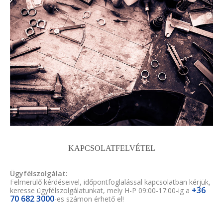
KAPCSOLATFELVÉTEL
Ügyfélszolgálat:
Felmerülő kérdéseivel, időpontfoglalással kapcsolatban kérjük,
+36
keresse ügyfélszolgálatunkat, mely H-P 09:00-17:00-ig a
70 682 3000
-es számon érhető el!