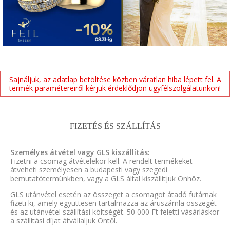
Sajnáljuk, az adatlap betöltése közben váratlan hiba lépett fel. A
termék paramétereiről kérjük érdeklődjön ügyfélszolgálatunkon!
FIZETÉS ÉS SZÁLLÍTÁS
Személyes átvétel vagy GLS kiszállítás:
Fizetni a csomag átvételekor kell. A rendelt termékeket
átveheti személyesen a budapesti vagy szegedi
bemutatótermünkben, vagy a GLS által kiszállítjuk Önhöz.
GLS utánvétel esetén az összeget a csomagot átadó futárnak
fizeti ki, amely együttesen tartalmazza az áruszámla összegét
és az utánvétel szállítási költségét. 50 000 Ft feletti vásárláskor
a szállítási díjat átvállaljuk Öntől.