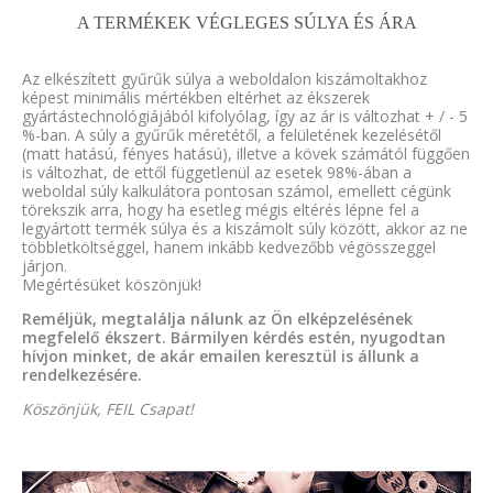
A TERMÉKEK VÉGLEGES SÚLYA ÉS ÁRA
Az elkészített gyűrűk súlya a weboldalon kiszámoltakhoz
képest minimális mértékben eltérhet az ékszerek
gyártástechnológiájából kifolyólag, így az ár is változhat + / - 5
%-ban. A súly a gyűrűk méretétől, a felületének kezelésétől
(matt hatású, fényes hatású), illetve a kövek számától függően
is változhat, de ettől függetlenül az esetek 98%-ában a
weboldal súly kalkulátora pontosan számol, emellett cégünk
törekszik arra, hogy ha esetleg mégis eltérés lépne fel a
legyártott termék súlya és a kiszámolt súly között, akkor az ne
többletköltséggel, hanem inkább kedvezőbb végösszeggel
járjon.
Megértésüket köszönjük!
Reméljük, megtalálja nálunk az Ön elképzelésének
megfelelő ékszert. Bármilyen kérdés estén, nyugodtan
hívjon minket, de akár emailen keresztül is állunk a
rendelkezésére.
Köszönjük, FEIL Csapat!