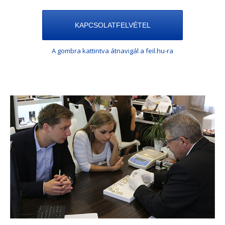
KAPCSOLATFELVÉTEL
A gombra kattintva átnavigál a feil.hu-ra