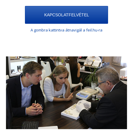
KAPCSOLATFELVÉTEL
A gombra kattintva átnavigál a feil.hu-ra