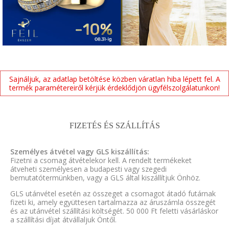
Sajnáljuk, az adatlap betöltése közben váratlan hiba lépett fel. A
termék paramétereiről kérjük érdeklődjön ügyfélszolgálatunkon!
FIZETÉS ÉS SZÁLLÍTÁS
Személyes átvétel vagy GLS kiszállítás:
Fizetni a csomag átvételekor kell. A rendelt termékeket
átveheti személyesen a budapesti vagy szegedi
bemutatótermünkben, vagy a GLS által kiszállítjuk Önhöz.
GLS utánvétel esetén az összeget a csomagot átadó futárnak
fizeti ki, amely együttesen tartalmazza az áruszámla összegét
és az utánvétel szállítási költségét. 50 000 Ft feletti vásárláskor
a szállítási díjat átvállaljuk Öntől.