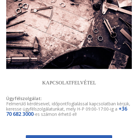
KAPCSOLATFELVÉTEL
Ügyfélszolgálat:
Felmerülő kérdéseivel, időpontfoglalással kapcsolatban kérjük,
+36
keresse ügyfélszolgálatunkat, mely H-P 09:00-17:00-ig a
70 682 3000
-es számon érhető el!