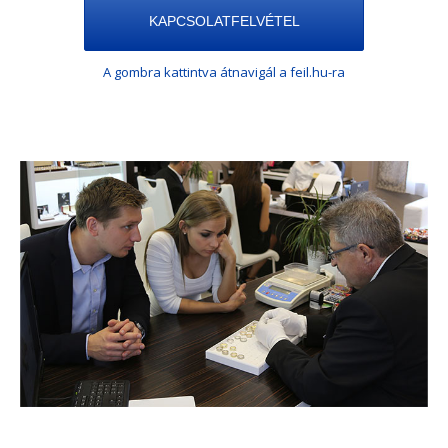
KAPCSOLATFELVÉTEL
A gombra kattintva átnavigál a feil.hu-ra