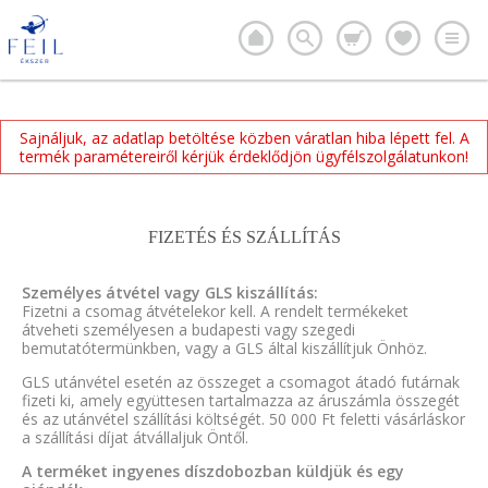
Sajnáljuk, az adatlap betöltése közben váratlan hiba lépett fel. A
termék paramétereiről kérjük érdeklődjön ügyfélszolgálatunkon!
FIZETÉS ÉS SZÁLLÍTÁS
Személyes átvétel vagy GLS kiszállítás:
Fizetni a csomag átvételekor kell. A rendelt termékeket
átveheti személyesen a budapesti vagy szegedi
bemutatótermünkben, vagy a GLS által kiszállítjuk Önhöz.
GLS utánvétel esetén az összeget a csomagot átadó futárnak
fizeti ki, amely együttesen tartalmazza az áruszámla összegét
és az utánvétel szállítási költségét. 50 000 Ft feletti vásárláskor
a szállítási díjat átvállaljuk Öntől.
A terméket ingyenes díszdobozban küldjük és egy