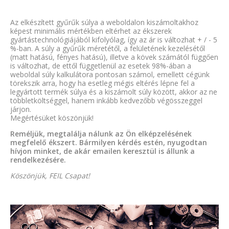
Az elkészített gyűrűk súlya a weboldalon kiszámoltakhoz
képest minimális mértékben eltérhet az ékszerek
gyártástechnológiájából kifolyólag, így az ár is változhat + / - 5
%-ban. A súly a gyűrűk méretétől, a felületének kezelésétől
(matt hatású, fényes hatású), illetve a kövek számától függően
is változhat, de ettől függetlenül az esetek 98%-ában a
weboldal súly kalkulátora pontosan számol, emellett cégünk
törekszik arra, hogy ha esetleg mégis eltérés lépne fel a
legyártott termék súlya és a kiszámolt súly között, akkor az ne
többletköltséggel, hanem inkább kedvezőbb végösszeggel
járjon.
Megértésüket köszönjük!
Reméljük, megtalálja nálunk az Ön elképzelésének
megfelelő ékszert. Bármilyen kérdés estén, nyugodtan
hívjon minket, de akár emailen keresztül is állunk a
rendelkezésére.
Köszönjük, FEIL Csapat!