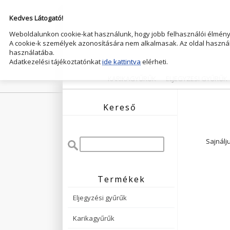
Kedves Látogató!
Weboldalunkon cookie-kat használunk, hogy jobb felhasználói élményt
A cookie-k személyek azonosítására nem alkalmasak. Az oldal használ
használatába.
Adatkezelési tájékoztatónkat
ide kattintva
elérheti.
KARIKAGYŰRŰK
ELJEGYZESI GYŰRŰK
Kereső
Sajnálj
Termékek
Eljegyzési gyűrűk
Karikagyűrűk