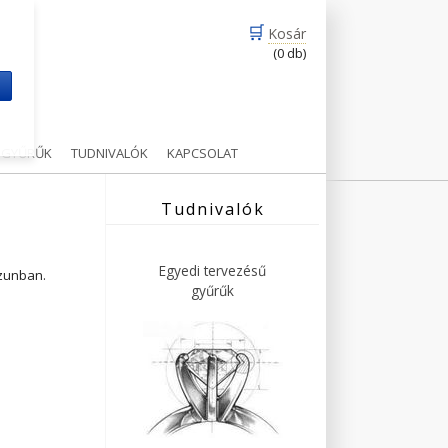
🛒
Kosár
(0 db)
m
Ű GYŰRŰK
TUDNIVALÓK
KAPCSOLAT
Tudnivalók
Egyedi tervezésű
ázunban.
gyűrűk