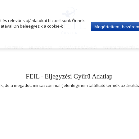
 és releváns ajánlatokat biztosítsunk Önnek.
atával Ön beleegyezik a cookie-k
Megértettem, bezáro
ÉKSZEREK
HUGO BOSS
GYÉMÁNT-DRÁGAKŐ
EGYEDI TERVEZÉS
FEIL - Eljegyzési Gyűrű Adatlap
uk, de a megadott mintaszámmal (jelenleg) nem található termék az áruh