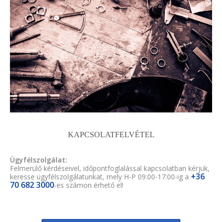
KAPCSOLATFELVÉTEL
Ügyfélszolgálat:
Felmerülő kérdéseivel, időpontfoglalással kapcsolatban kérjük,
+36
keresse ügyfélszolgálatunkat, mely H-P 09:00-17:00-ig a
70 682 3000
-es számon érhető el!