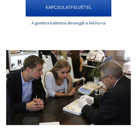
KAPCSOLATFELVÉTEL
A gombra kattintva átnavigál a feil.hu-ra