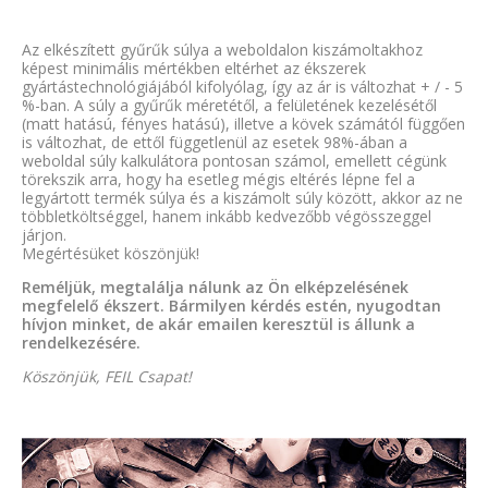
Az elkészített gyűrűk súlya a weboldalon kiszámoltakhoz
képest minimális mértékben eltérhet az ékszerek
gyártástechnológiájából kifolyólag, így az ár is változhat + / - 5
%-ban. A súly a gyűrűk méretétől, a felületének kezelésétől
(matt hatású, fényes hatású), illetve a kövek számától függően
is változhat, de ettől függetlenül az esetek 98%-ában a
weboldal súly kalkulátora pontosan számol, emellett cégünk
törekszik arra, hogy ha esetleg mégis eltérés lépne fel a
legyártott termék súlya és a kiszámolt súly között, akkor az ne
többletköltséggel, hanem inkább kedvezőbb végösszeggel
járjon.
Megértésüket köszönjük!
Reméljük, megtalálja nálunk az Ön elképzelésének
megfelelő ékszert. Bármilyen kérdés estén, nyugodtan
hívjon minket, de akár emailen keresztül is állunk a
rendelkezésére.
Köszönjük, FEIL Csapat!