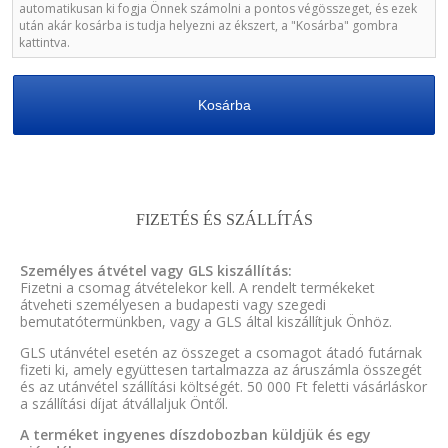
automatikusan ki fogja Önnek számolni a pontos végösszeget, és ezek
után akár kosárba is tudja helyezni az ékszert, a "Kosárba" gombra
kattintva.
Kosárba
FIZETÉS ÉS SZÁLLÍTÁS
Személyes átvétel vagy GLS kiszállítás:
Fizetni a csomag átvételekor kell. A rendelt termékeket
átveheti személyesen a budapesti vagy szegedi
bemutatótermünkben, vagy a GLS által kiszállítjuk Önhöz.
GLS utánvétel esetén az összeget a csomagot átadó futárnak
fizeti ki, amely együttesen tartalmazza az áruszámla összegét
és az utánvétel szállítási költségét. 50 000 Ft feletti vásárláskor
a szállítási díjat átvállaljuk Öntől.
A terméket ingyenes díszdobozban küldjük és egy