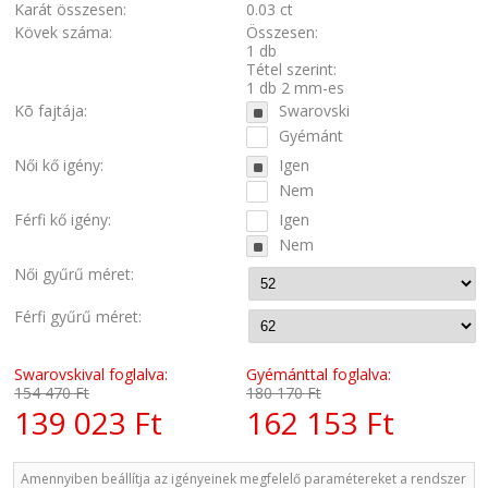
Karát összesen:
0.03 ct
Kövek száma:
Összesen:
1 db
Tétel szerint:
1 db 2 mm-es
Kõ fajtája:
Swarovski
Gyémánt
Női kő igény:
Igen
Nem
Férfi kő igény:
Igen
Nem
Női gyűrű méret:
Férfi gyűrű méret:
Swarovskival foglalva:
Gyémánttal foglalva:
154 470 Ft
180 170 Ft
139 023 Ft
162 153 Ft
Amennyiben beállítja az igényeinek megfelelő paramétereket a rendszer