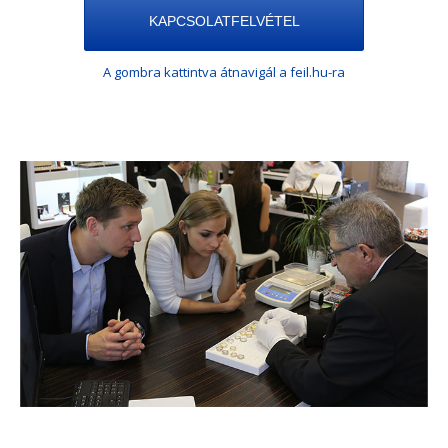
KAPCSOLATFELVÉTEL
A gombra kattintva átnavigál a feil.hu-ra