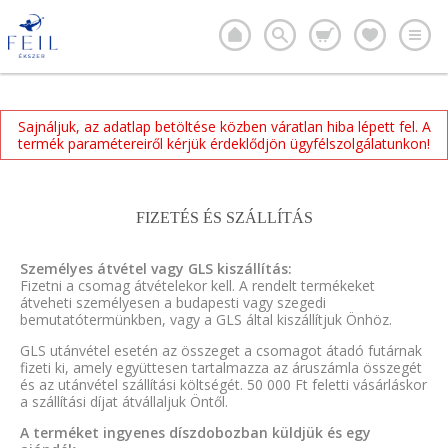
Sajnáljuk, az adatlap betöltése közben váratlan hiba lépett fel. A
termék paramétereiről kérjük érdeklődjön ügyfélszolgálatunkon!
FIZETÉS ÉS SZÁLLÍTÁS
Személyes átvétel vagy GLS kiszállítás:
Fizetni a csomag átvételekor kell. A rendelt termékeket
átveheti személyesen a budapesti vagy szegedi
bemutatótermünkben, vagy a GLS által kiszállítjuk Önhöz.
GLS utánvétel esetén az összeget a csomagot átadó futárnak
fizeti ki, amely együttesen tartalmazza az áruszámla összegét
és az utánvétel szállítási költségét. 50 000 Ft feletti vásárláskor
a szállítási díjat átvállaljuk Öntől.
A terméket ingyenes díszdobozban küldjük és egy