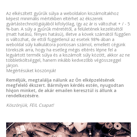
Az elkészített gyűrűk súlya a weboldalon kiszámoltakhoz
képest minimális mértékben eltérhet az ékszerek
gyártástechnológiájából kifolyólag, így az ár is változhat + / - 5
%-ban. A súly a gyűrűk méretétől, a felületének kezelésétől
(matt hatású, fényes hatású), illetve a kövek számától függően
is változhat, de ettől függetlenül az esetek 98%-ában a
weboldal súly kalkulátora pontosan számol, emellett cégünk
törekszik arra, hogy ha esetleg mégis eltérés lépne fel a
legyártott termék súlya és a kiszámolt súly között, akkor az ne
többletköltséggel, hanem inkább kedvezőbb végösszeggel
járjon.
Megértésüket köszönjük!
Reméljük, megtalálja nálunk az Ön elképzelésének
megfelelő ékszert. Bármilyen kérdés estén, nyugodtan
hívjon minket, de akár emailen keresztül is állunk a
rendelkezésére.
Köszönjük, FEIL Csapat!