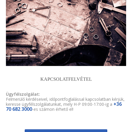
KAPCSOLATFELVÉTEL
Ügyfélszolgálat:
Felmerülő kérdéseivel, időpontfoglalással kapcsolatban kérjük,
+36
keresse ügyfélszolgálatunkat, mely H-P 09:00-17:00-ig a
70 682 3000
-es számon érhető el!