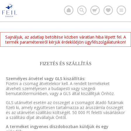
Sajnáljuk, az adatlap betöltése közben váratlan hiba lépett fel. A
termék paramétereiről kérjük érdeklődjön ügyfélszolgálatunkon!
FIZETÉS ÉS SZÁLLÍTÁS
Személyes átvétel vagy GLS kiszállítás:
Fizetni a csomag átvételekor kell. A rendelt termékeket
átveheti személyesen a budapesti vagy szegedi
bemutatótermünkben, vagy a GLS által kiszállítjuk Önhöz.
GLS utánvétel esetén az összeget a csomagot átadó futárnak
fizeti ki, amely együttesen tartalmazza az áruszámla összegét
és az utánvétel szállítási költségét. 50 000 Ft feletti vásárláskor
a szállítási díjat átvállaljuk Öntől.
A terméket ingyenes díszdobozban küldjük és egy