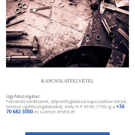
KAPCSOLATFELVÉTEL
Ügyfélszolgálat:
Felmerülő kérdéseivel, időpontfoglalással kapcsolatban kérjük,
+36
keresse ügyfélszolgálatunkat, mely H-P 09:00-17:00-ig a
70 682 3000
-es számon érhető el!