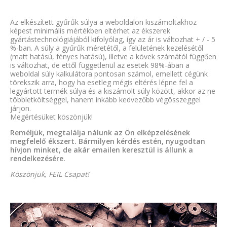
Az elkészített gyűrűk súlya a weboldalon kiszámoltakhoz
képest minimális mértékben eltérhet az ékszerek
gyártástechnológiájából kifolyólag, így az ár is változhat + / - 5
%-ban. A súly a gyűrűk méretétől, a felületének kezelésétől
(matt hatású, fényes hatású), illetve a kövek számától függően
is változhat, de ettől függetlenül az esetek 98%-ában a
weboldal súly kalkulátora pontosan számol, emellett cégünk
törekszik arra, hogy ha esetleg mégis eltérés lépne fel a
legyártott termék súlya és a kiszámolt súly között, akkor az ne
többletköltséggel, hanem inkább kedvezőbb végösszeggel
járjon.
Megértésüket köszönjük!
Reméljük, megtalálja nálunk az Ön elképzelésének
megfelelő ékszert. Bármilyen kérdés estén, nyugodtan
hívjon minket, de akár emailen keresztül is állunk a
rendelkezésére.
Köszönjük, FEIL Csapat!