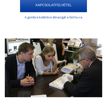
KAPCSOLATFELVÉTEL
A gombra kattintva átnavigál a feil.hu-ra