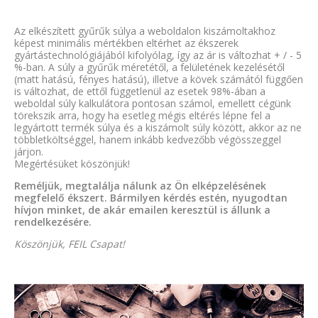
Az elkészített gyűrűk súlya a weboldalon kiszámoltakhoz
képest minimális mértékben eltérhet az ékszerek
gyártástechnológiájából kifolyólag, így az ár is változhat + / - 5
%-ban. A súly a gyűrűk méretétől, a felületének kezelésétől
(matt hatású, fényes hatású), illetve a kövek számától függően
is változhat, de ettől függetlenül az esetek 98%-ában a
weboldal súly kalkulátora pontosan számol, emellett cégünk
törekszik arra, hogy ha esetleg mégis eltérés lépne fel a
legyártott termék súlya és a kiszámolt súly között, akkor az ne
többletköltséggel, hanem inkább kedvezőbb végösszeggel
járjon.
Megértésüket köszönjük!
Reméljük, megtalálja nálunk az Ön elképzelésének
megfelelő ékszert. Bármilyen kérdés estén, nyugodtan
hívjon minket, de akár emailen keresztül is állunk a
rendelkezésére.
Köszönjük, FEIL Csapat!