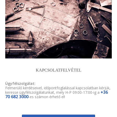
KAPCSOLATFELVÉTEL
Ügyfélszolgálat:
Felmerülő kérdéseivel, időpontfoglalással kapcsolatban kérjük,
+36
keresse ügyfélszolgálatunkat, mely H-P 09:00-17:00-ig a
70 682 3000
-es számon érhető el!