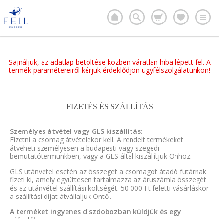
Sajnáljuk, az adatlap betöltése közben váratlan hiba lépett fel. A
termék paramétereiről kérjük érdeklődjön ügyfélszolgálatunkon!
FIZETÉS ÉS SZÁLLÍTÁS
Személyes átvétel vagy GLS kiszállítás:
Fizetni a csomag átvételekor kell. A rendelt termékeket
átveheti személyesen a budapesti vagy szegedi
bemutatótermünkben, vagy a GLS által kiszállítjuk Önhöz.
GLS utánvétel esetén az összeget a csomagot átadó futárnak
fizeti ki, amely együttesen tartalmazza az áruszámla összegét
és az utánvétel szállítási költségét. 50 000 Ft feletti vásárláskor
a szállítási díjat átvállaljuk Öntől.
A terméket ingyenes díszdobozban küldjük és egy