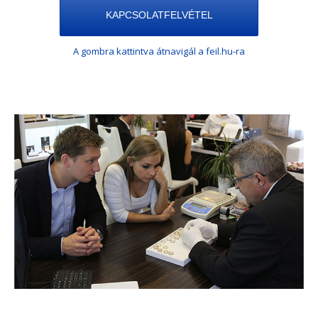
KAPCSOLATFELVÉTEL
A gombra kattintva átnavigál a feil.hu-ra