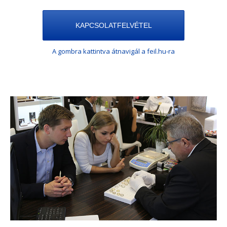
KAPCSOLATFELVÉTEL
A gombra kattintva átnavigál a feil.hu-ra