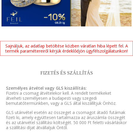
Sajnáljuk, az adatlap betöltése közben váratlan hiba lépett fel. A
termék paramétereiről kérjük érdeklődjön ügyfélszolgálatunkon!
FIZETÉS ÉS SZÁLLÍTÁS
Személyes átvétel vagy GLS kiszállítás:
Fizetni a csomag átvételekor kell. A rendelt termékeket
átveheti személyesen a budapesti vagy szegedi
bemutatótermünkben, vagy a GLS által kiszállítjuk Önhöz.
GLS utánvétel esetén az összeget a csomagot átadó futárnak
fizeti ki, amely együttesen tartalmazza az áruszámla összegét
és az utánvétel szállítási költségét. 50 000 Ft feletti vásárláskor
a szállítási díjat átvállaljuk Öntől.