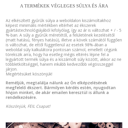
A TERMÉKEK VÉGLEGES SÚLYA ÉS ÁRA
Az elkészített gyűrűk súlya a weboldalon kiszámoltakhoz
képest minimális mértékben eltérhet az ékszerek
gyártástechnológiájából kifolyólag, így az ár is változhat + / - 5
%-ban. A súly a gyűrűk méretétől, a felületének kezelésétől
(matt hatású, fényes hatású), illetve a kövek számától függően
is változhat, de ettől függetlenül az esetek 98%-ában a
weboldal súly kalkulátora pontosan számol, emellett cégünk
törekszik arra, hogy ha esetleg mégis eltérés lépne fel a
legyártott termék súlya és a kiszámolt súly között, akkor az ne
többletköltséggel, hanem inkább kedvezőbb végösszeggel
járjon.
Megértésüket köszönjük!
Reméljük, megtalálja nálunk az Ön elképzelésének
megfelelő ékszert. Bármilyen kérdés estén, nyugodtan
hívjon minket, de akár emailen keresztül is állunk a
rendelkezésére.
Köszönjük, FEIL Csapat!