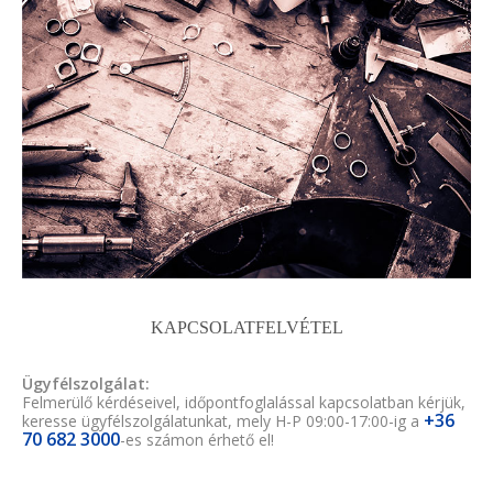
KAPCSOLATFELVÉTEL
Ügyfélszolgálat:
Felmerülő kérdéseivel, időpontfoglalással kapcsolatban kérjük,
+36
keresse ügyfélszolgálatunkat, mely H-P 09:00-17:00-ig a
70 682 3000
-es számon érhető el!