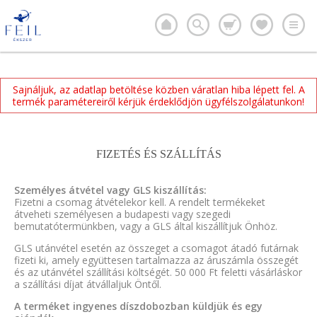
Sajnáljuk, az adatlap betöltése közben váratlan hiba lépett fel. A
termék paramétereiről kérjük érdeklődjön ügyfélszolgálatunkon!
FIZETÉS ÉS SZÁLLÍTÁS
Személyes átvétel vagy GLS kiszállítás:
Fizetni a csomag átvételekor kell. A rendelt termékeket
átveheti személyesen a budapesti vagy szegedi
bemutatótermünkben, vagy a GLS által kiszállítjuk Önhöz.
GLS utánvétel esetén az összeget a csomagot átadó futárnak
fizeti ki, amely együttesen tartalmazza az áruszámla összegét
és az utánvétel szállítási költségét. 50 000 Ft feletti vásárláskor
a szállítási díjat átvállaljuk Öntől.
A terméket ingyenes díszdobozban küldjük és egy