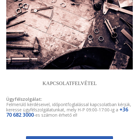
KAPCSOLATFELVÉTEL
Ügyfélszolgálat:
Felmerülő kérdéseivel, időpontfoglalással kapcsolatban kérjük,
+36
keresse ügyfélszolgálatunkat, mely H-P 09:00-17:00-ig a
70 682 3000
-es számon érhető el!