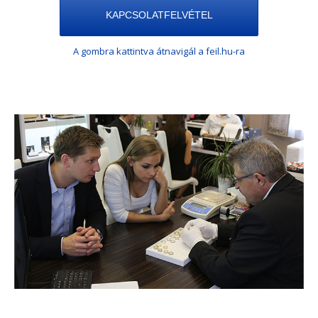
KAPCSOLATFELVÉTEL
A gombra kattintva átnavigál a feil.hu-ra