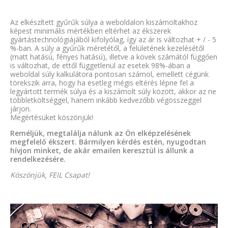
Az elkészített gyűrűk súlya a weboldalon kiszámoltakhoz
képest minimális mértékben eltérhet az ékszerek
gyártástechnológiájából kifolyólag, így az ár is változhat + / - 5
%-ban. A súly a gyűrűk méretétől, a felületének kezelésétől
(matt hatású, fényes hatású), illetve a kövek számától függően
is változhat, de ettől függetlenül az esetek 98%-ában a
weboldal súly kalkulátora pontosan számol, emellett cégünk
törekszik arra, hogy ha esetleg mégis eltérés lépne fel a
legyártott termék súlya és a kiszámolt súly között, akkor az ne
többletköltséggel, hanem inkább kedvezőbb végösszeggel
járjon.
Megértésüket köszönjük!
Reméljük, megtalálja nálunk az Ön elképzelésének
megfelelő ékszert. Bármilyen kérdés estén, nyugodtan
hívjon minket, de akár emailen keresztül is állunk a
rendelkezésére.
Köszönjük, FEIL Csapat!