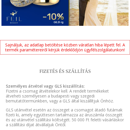
Sajnáljuk, az adatlap betöltése közben váratlan hiba lépett fel. A
termék paramétereiről kérjük érdeklődjön ügyfélszolgálatunkon!
FIZETÉS ÉS SZÁLLÍTÁS
Személyes átvétel vagy GLS kiszállítás:
Fizetni a csomag átvételekor kell. A rendelt termékeket
átveheti személyesen a budapesti vagy szegedi
bemutatótermünkben, vagy a GLS által kiszállítjuk Önhöz.
GLS utánvétel esetén az összeget a csomagot átadó futárnak
fizeti ki, amely együttesen tartalmazza az áruszámla összegét
és az utánvétel szállítási költségét. 50 000 Ft feletti vásárláskor
a szállítási díjat átvállaljuk Öntől.