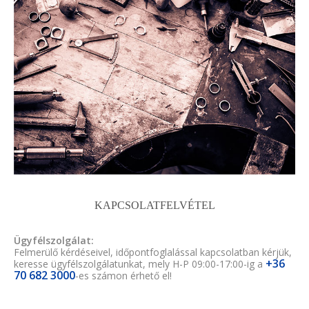
KAPCSOLATFELVÉTEL
Ügyfélszolgálat:
Felmerülő kérdéseivel, időpontfoglalással kapcsolatban kérjük,
+36
keresse ügyfélszolgálatunkat, mely H-P 09:00-17:00-ig a
70 682 3000
-es számon érhető el!