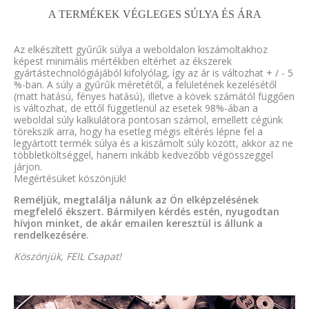
A TERMÉKEK VÉGLEGES SÚLYA ÉS ÁRA
Az elkészített gyűrűk súlya a weboldalon kiszámoltakhoz
képest minimális mértékben eltérhet az ékszerek
gyártástechnológiájából kifolyólag, így az ár is változhat + / - 5
%-ban. A súly a gyűrűk méretétől, a felületének kezelésétől
(matt hatású, fényes hatású), illetve a kövek számától függően
is változhat, de ettől függetlenül az esetek 98%-ában a
weboldal súly kalkulátora pontosan számol, emellett cégünk
törekszik arra, hogy ha esetleg mégis eltérés lépne fel a
legyártott termék súlya és a kiszámolt súly között, akkor az ne
többletköltséggel, hanem inkább kedvezőbb végösszeggel
járjon.
Megértésüket köszönjük!
Reméljük, megtalálja nálunk az Ön elképzelésének
megfelelő ékszert. Bármilyen kérdés estén, nyugodtan
hívjon minket, de akár emailen keresztül is állunk a
rendelkezésére.
Köszönjük, FEIL Csapat!