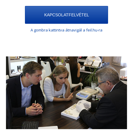
KAPCSOLATFELVÉTEL
A gombra kattintva átnavigál a feil.hu-ra