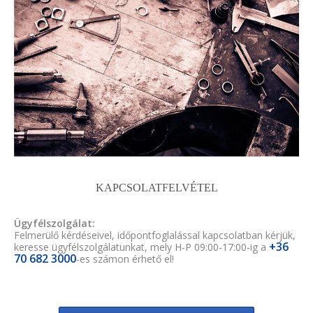
KAPCSOLATFELVÉTEL
Ügyfélszolgálat:
Felmerülő kérdéseivel, időpontfoglalással kapcsolatban kérjük,
+36
keresse ügyfélszolgálatunkat, mely H-P 09:00-17:00-ig a
70 682 3000
-es számon érhető el!