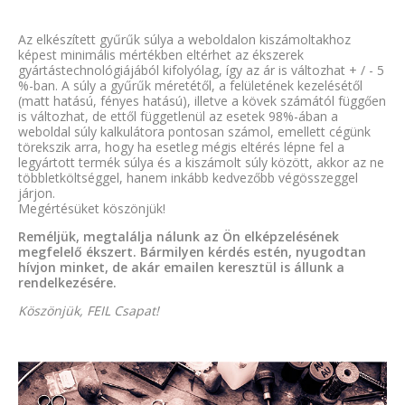
Az elkészített gyűrűk súlya a weboldalon kiszámoltakhoz
képest minimális mértékben eltérhet az ékszerek
gyártástechnológiájából kifolyólag, így az ár is változhat + / - 5
%-ban. A súly a gyűrűk méretétől, a felületének kezelésétől
(matt hatású, fényes hatású), illetve a kövek számától függően
is változhat, de ettől függetlenül az esetek 98%-ában a
weboldal súly kalkulátora pontosan számol, emellett cégünk
törekszik arra, hogy ha esetleg mégis eltérés lépne fel a
legyártott termék súlya és a kiszámolt súly között, akkor az ne
többletköltséggel, hanem inkább kedvezőbb végösszeggel
járjon.
Megértésüket köszönjük!
Reméljük, megtalálja nálunk az Ön elképzelésének
megfelelő ékszert. Bármilyen kérdés estén, nyugodtan
hívjon minket, de akár emailen keresztül is állunk a
rendelkezésére.
Köszönjük, FEIL Csapat!