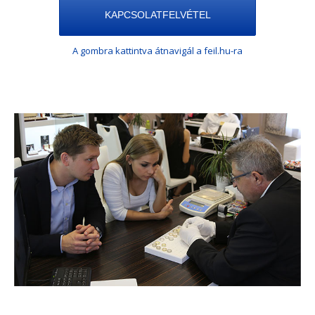
KAPCSOLATFELVÉTEL
A gombra kattintva átnavigál a feil.hu-ra