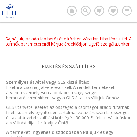
Sajnáljuk, az adatlap betöltése közben váratlan hiba lépett fel. A
termék paramétereiről kérjük érdeklődjön ügyfélszolgálatunkon!
FIZETÉS ÉS SZÁLLÍTÁS
Személyes átvétel vagy GLS kiszállítás:
Fizetni a csomag átvételekor kell. A rendelt termékeket
átveheti személyesen a budapesti vagy szegedi
bemutatótermünkben, vagy a GLS által kiszállítjuk Önhöz.
GLS utánvétel esetén az összeget a csomagot átadó futárnak
fizeti ki, amely együttesen tartalmazza az áruszámla összegét
és az utánvétel szállítási költségét. 50 000 Ft feletti vásárláskor
a szállítási díjat átvállaljuk Öntől.
A terméket ingyenes díszdobozban küldjük és egy