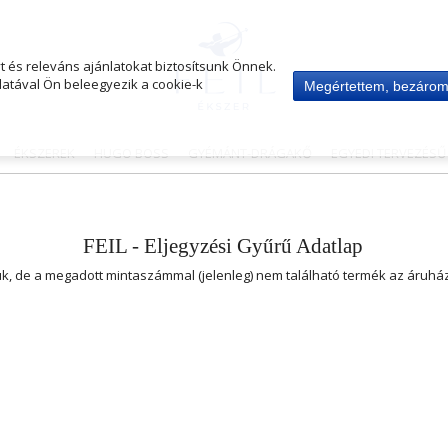
 és releváns ajánlatokat biztosítsunk Önnek.
atával Ön beleegyezik a cookie-k
Megértettem, bezáro
ÉKSZEREK
HUGO BOSS
GYÉMÁNT-DRÁGAKŐ
EGYEDI TERVEZÉS
FEIL - Eljegyzési Gyűrű Adatlap
uk, de a megadott mintaszámmal (jelenleg) nem található termék az áruh