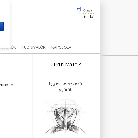
🛒
Kosár
(0 db)
m
Ű GYŰRŰK
TUDNIVALÓK
KAPCSOLAT
Tudnivalók
Egyedi tervezésű
ázunban.
gyűrűk