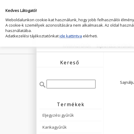
Kedves Látogató!
Weboldalunkon cookie-kat használunk, hogy jobb felhasználói élményt
A cookie-k személyek azonosítására nem alkalmasak. Az oldal használ
használatába.
Adatkezelési tájékoztatónkat
ide kattintva
elérheti.
KARIKAGYŰRŰK
ELJEGYZESI GYŰRŰK
Kereső
Sajnálj
Termékek
Eljegyzési gyűrűk
Karikagyűrűk