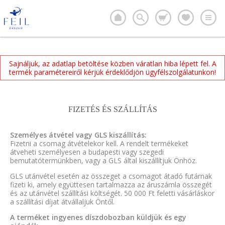
Sajnáljuk, az adatlap betöltése közben váratlan hiba lépett fel. A
termék paramétereiről kérjük érdeklődjön ügyfélszolgálatunkon!
FIZETÉS ÉS SZÁLLÍTÁS
Személyes átvétel vagy GLS kiszállítás:
Fizetni a csomag átvételekor kell. A rendelt termékeket
átveheti személyesen a budapesti vagy szegedi
bemutatótermünkben, vagy a GLS által kiszállítjuk Önhöz.
GLS utánvétel esetén az összeget a csomagot átadó futárnak
fizeti ki, amely együttesen tartalmazza az áruszámla összegét
és az utánvétel szállítási költségét. 50 000 Ft feletti vásárláskor
a szállítási díjat átvállaljuk Öntől.
A terméket ingyenes díszdobozban küldjük és egy