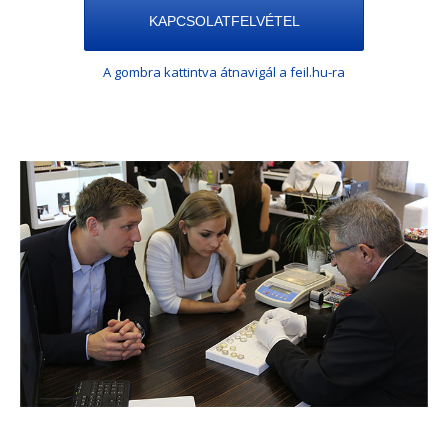
KAPCSOLATFELVÉTEL
A gombra kattintva átnavigál a feil.hu-ra