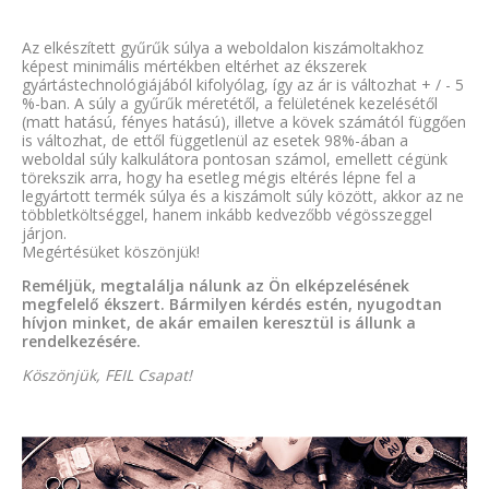
Az elkészített gyűrűk súlya a weboldalon kiszámoltakhoz
képest minimális mértékben eltérhet az ékszerek
gyártástechnológiájából kifolyólag, így az ár is változhat + / - 5
%-ban. A súly a gyűrűk méretétől, a felületének kezelésétől
(matt hatású, fényes hatású), illetve a kövek számától függően
is változhat, de ettől függetlenül az esetek 98%-ában a
weboldal súly kalkulátora pontosan számol, emellett cégünk
törekszik arra, hogy ha esetleg mégis eltérés lépne fel a
legyártott termék súlya és a kiszámolt súly között, akkor az ne
többletköltséggel, hanem inkább kedvezőbb végösszeggel
járjon.
Megértésüket köszönjük!
Reméljük, megtalálja nálunk az Ön elképzelésének
megfelelő ékszert. Bármilyen kérdés estén, nyugodtan
hívjon minket, de akár emailen keresztül is állunk a
rendelkezésére.
Köszönjük, FEIL Csapat!