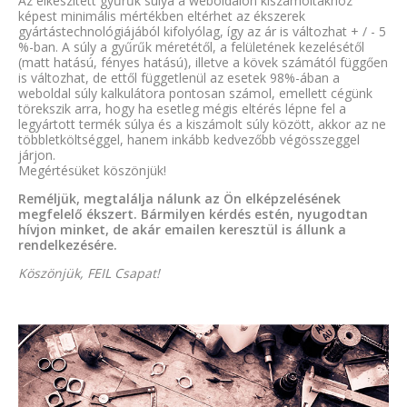
Az elkészített gyűrűk súlya a weboldalon kiszámoltakhoz
képest minimális mértékben eltérhet az ékszerek
gyártástechnológiájából kifolyólag, így az ár is változhat + / - 5
%-ban. A súly a gyűrűk méretétől, a felületének kezelésétől
(matt hatású, fényes hatású), illetve a kövek számától függően
is változhat, de ettől függetlenül az esetek 98%-ában a
weboldal súly kalkulátora pontosan számol, emellett cégünk
törekszik arra, hogy ha esetleg mégis eltérés lépne fel a
legyártott termék súlya és a kiszámolt súly között, akkor az ne
többletköltséggel, hanem inkább kedvezőbb végösszeggel
járjon.
Megértésüket köszönjük!
Reméljük, megtalálja nálunk az Ön elképzelésének
megfelelő ékszert. Bármilyen kérdés estén, nyugodtan
hívjon minket, de akár emailen keresztül is állunk a
rendelkezésére.
Köszönjük, FEIL Csapat!