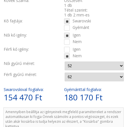
Kövek száma:
Összesen:
1 db
Tétel szerint:
1 db 2 mm-es
Kõ fajtája:
Swarovski
Gyémánt
Női kő igény:
Igen
Nem
Férfi kő igény:
Igen
Nem
Női gyűrű méret:
Férfi gyűrű méret:
Swarovskival foglalva:
Gyémánttal foglalva:
154 470 Ft
180 170 Ft
Amennyiben beállítja az igényeinek megfelelő paramétereket a rendszer
automatikusan ki fogja Önnek számolni a pontos végösszeget, és ezek
után akár kosárba is tudja helyezni az ékszert, a "Kosárba" gombra
kattintva.