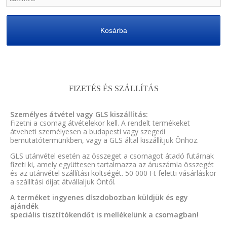
Kosárba
FIZETÉS ÉS SZÁLLÍTÁS
Személyes átvétel vagy GLS kiszállítás:
Fizetni a csomag átvételekor kell. A rendelt termékeket
átveheti személyesen a budapesti vagy szegedi
bemutatótermünkben, vagy a GLS által kiszállítjuk Önhöz.
GLS utánvétel esetén az összeget a csomagot átadó futárnak
fizeti ki, amely együttesen tartalmazza az áruszámla összegét
és az utánvétel szállítási költségét. 50 000 Ft feletti vásárláskor
a szállítási díjat átvállaljuk Öntől.
A terméket ingyenes díszdobozban küldjük és egy
ajándék
speciális tisztítókendőt is mellékelünk a csomagban!