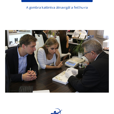
A gombra kattintva átnavigál a feil.hu-ra