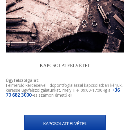
KAPCSOLATFELVÉTEL
Ügyfélszolgálat:
Felmerülő kérdéseivel, időpontfoglalással kapcsolatban kérjük,
+36
keresse ügyfélszolgálatunkat, mely H-P 09:00-17:00-ig a
70 682 3000
-es számon érhető el!
KAPCSOLATFELVÉTEL