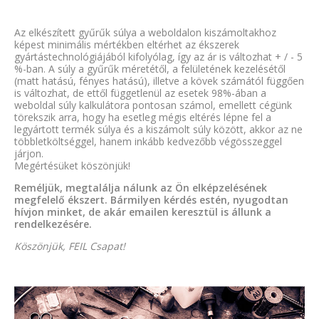
Az elkészített gyűrűk súlya a weboldalon kiszámoltakhoz
képest minimális mértékben eltérhet az ékszerek
gyártástechnológiájából kifolyólag, így az ár is változhat + / - 5
%-ban. A súly a gyűrűk méretétől, a felületének kezelésétől
(matt hatású, fényes hatású), illetve a kövek számától függően
is változhat, de ettől függetlenül az esetek 98%-ában a
weboldal súly kalkulátora pontosan számol, emellett cégünk
törekszik arra, hogy ha esetleg mégis eltérés lépne fel a
legyártott termék súlya és a kiszámolt súly között, akkor az ne
többletköltséggel, hanem inkább kedvezőbb végösszeggel
járjon.
Megértésüket köszönjük!
Reméljük, megtalálja nálunk az Ön elképzelésének
megfelelő ékszert. Bármilyen kérdés estén, nyugodtan
hívjon minket, de akár emailen keresztül is állunk a
rendelkezésére.
Köszönjük, FEIL Csapat!