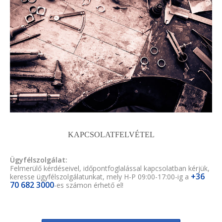
KAPCSOLATFELVÉTEL
Ügyfélszolgálat:
Felmerülő kérdéseivel, időpontfoglalással kapcsolatban kérjük,
+36
keresse ügyfélszolgálatunkat, mely H-P 09:00-17:00-ig a
70 682 3000
-es számon érhető el!