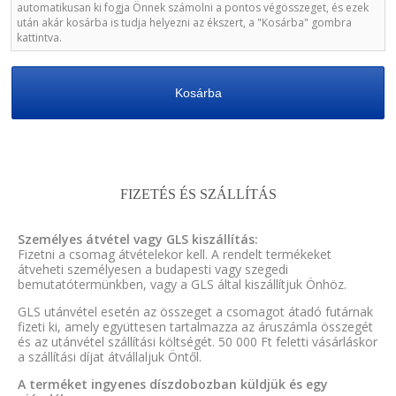
automatikusan ki fogja Önnek számolni a pontos végösszeget, és ezek
után akár kosárba is tudja helyezni az ékszert, a "Kosárba" gombra
kattintva.
Kosárba
FIZETÉS ÉS SZÁLLÍTÁS
Személyes átvétel vagy GLS kiszállítás:
Fizetni a csomag átvételekor kell. A rendelt termékeket
átveheti személyesen a budapesti vagy szegedi
bemutatótermünkben, vagy a GLS által kiszállítjuk Önhöz.
GLS utánvétel esetén az összeget a csomagot átadó futárnak
fizeti ki, amely együttesen tartalmazza az áruszámla összegét
és az utánvétel szállítási költségét. 50 000 Ft feletti vásárláskor
a szállítási díjat átvállaljuk Öntől.
A terméket ingyenes díszdobozban küldjük és egy