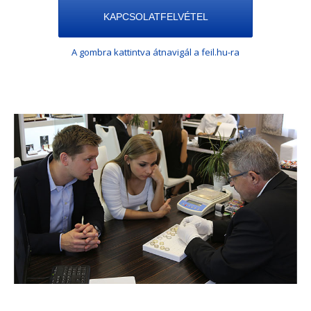
KAPCSOLATFELVÉTEL
A gombra kattintva átnavigál a feil.hu-ra