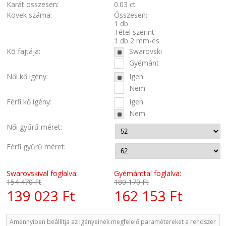
Karát összesen:
0.03 ct
Kövek száma:
Összesen:
1 db
Tétel szerint:
1 db 2 mm-es
Kõ fajtája:
Swarovski
Gyémánt
Női kő igény:
Igen
Nem
Férfi kő igény:
Igen
Nem
Női gyűrű méret:
Férfi gyűrű méret:
Swarovskival foglalva:
Gyémánttal foglalva:
154 470 Ft
180 170 Ft
139 023 Ft
162 153 Ft
Amennyiben beállítja az igényeinek megfelelő paramétereket a rendszer