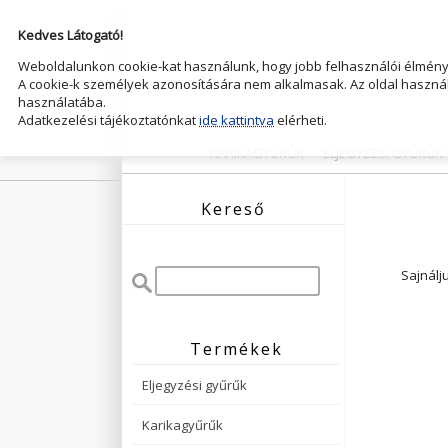
Kedves Látogató!
Weboldalunkon cookie-kat használunk, hogy jobb felhasználói élményt
A cookie-k személyek azonosítására nem alkalmasak. Az oldal használ
használatába.
Adatkezelési tájékoztatónkat
ide kattintva
elérheti.
KARIKAGYŰRŰK
ELJEGYZESI GYŰRŰK
Kereső
Sajnálj
Termékek
Eljegyzési gyűrűk
Karikagyűrűk