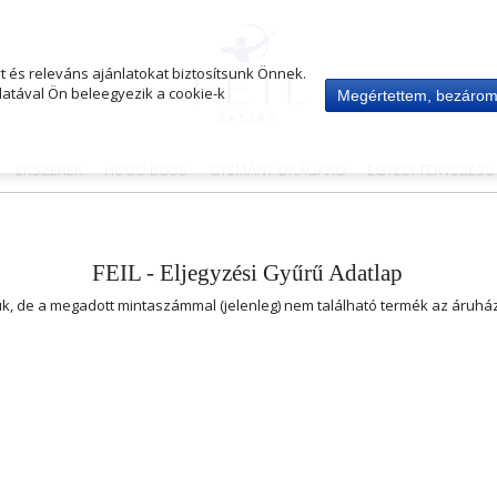
 és releváns ajánlatokat biztosítsunk Önnek.
atával Ön beleegyezik a cookie-k
Megértettem, bezáro
ÉKSZEREK
HUGO BOSS
GYÉMÁNT-DRÁGAKŐ
EGYEDI TERVEZÉS
FEIL - Eljegyzési Gyűrű Adatlap
uk, de a megadott mintaszámmal (jelenleg) nem található termék az áruh