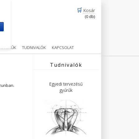
🛒
Kosár
(0 db)
m
Ű GYŰRŰK
TUDNIVALÓK
KAPCSOLAT
Tudnivalók
Egyedi tervezésű
ázunban.
gyűrűk