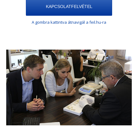
KAPCSOLATFELVÉTEL
A gombra kattintva átnavigál a feil.hu-ra