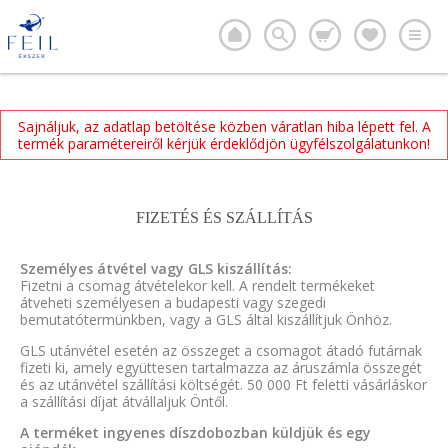
Sajnáljuk, az adatlap betöltése közben váratlan hiba lépett fel. A
termék paramétereiről kérjük érdeklődjön ügyfélszolgálatunkon!
FIZETÉS ÉS SZÁLLÍTÁS
Személyes átvétel vagy GLS kiszállítás:
Fizetni a csomag átvételekor kell. A rendelt termékeket
átveheti személyesen a budapesti vagy szegedi
bemutatótermünkben, vagy a GLS által kiszállítjuk Önhöz.
GLS utánvétel esetén az összeget a csomagot átadó futárnak
fizeti ki, amely együttesen tartalmazza az áruszámla összegét
és az utánvétel szállítási költségét. 50 000 Ft feletti vásárláskor
a szállítási díjat átvállaljuk Öntől.
A terméket ingyenes díszdobozban küldjük és egy