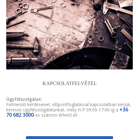
KAPCSOLATFELVÉTEL
Ügyfélszolgálat:
Felmerülő kérdéseivel, időpontfoglalással kapcsolatban kérjük,
+36
keresse ügyfélszolgálatunkat, mely H-P 09:00-17:00-ig a
70 682 3000
-es számon érhető el!