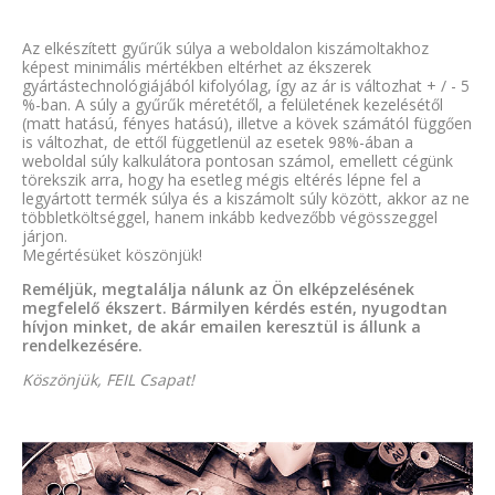
Az elkészített gyűrűk súlya a weboldalon kiszámoltakhoz
képest minimális mértékben eltérhet az ékszerek
gyártástechnológiájából kifolyólag, így az ár is változhat + / - 5
%-ban. A súly a gyűrűk méretétől, a felületének kezelésétől
(matt hatású, fényes hatású), illetve a kövek számától függően
is változhat, de ettől függetlenül az esetek 98%-ában a
weboldal súly kalkulátora pontosan számol, emellett cégünk
törekszik arra, hogy ha esetleg mégis eltérés lépne fel a
legyártott termék súlya és a kiszámolt súly között, akkor az ne
többletköltséggel, hanem inkább kedvezőbb végösszeggel
járjon.
Megértésüket köszönjük!
Reméljük, megtalálja nálunk az Ön elképzelésének
megfelelő ékszert. Bármilyen kérdés estén, nyugodtan
hívjon minket, de akár emailen keresztül is állunk a
rendelkezésére.
Köszönjük, FEIL Csapat!