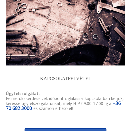
KAPCSOLATFELVÉTEL
Ügyfélszolgálat:
Felmerülő kérdéseivel, időpontfoglalással kapcsolatban kérjük,
+36
keresse ügyfélszolgálatunkat, mely H-P 09:00-17:00-ig a
70 682 3000
-es számon érhető el!