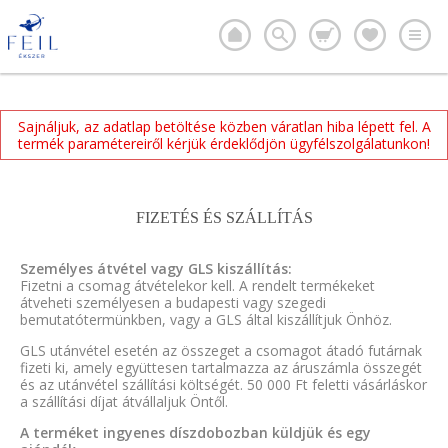
Sajnáljuk, az adatlap betöltése közben váratlan hiba lépett fel. A
termék paramétereiről kérjük érdeklődjön ügyfélszolgálatunkon!
FIZETÉS ÉS SZÁLLÍTÁS
Személyes átvétel vagy GLS kiszállítás:
Fizetni a csomag átvételekor kell. A rendelt termékeket
átveheti személyesen a budapesti vagy szegedi
bemutatótermünkben, vagy a GLS által kiszállítjuk Önhöz.
GLS utánvétel esetén az összeget a csomagot átadó futárnak
fizeti ki, amely együttesen tartalmazza az áruszámla összegét
és az utánvétel szállítási költségét. 50 000 Ft feletti vásárláskor
a szállítási díjat átvállaljuk Öntől.
A terméket ingyenes díszdobozban küldjük és egy