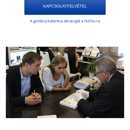
KAPCSOLATFELVÉTEL
A gombra kattintva átnavigál a feil.hu-ra