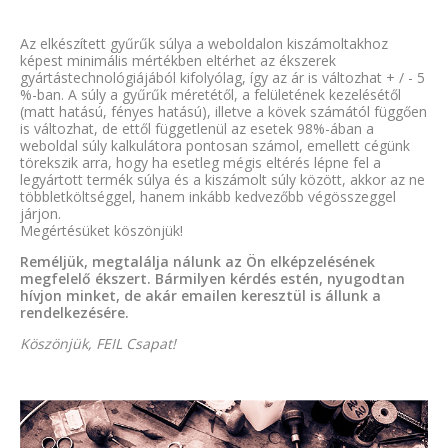
Az elkészített gyűrűk súlya a weboldalon kiszámoltakhoz
képest minimális mértékben eltérhet az ékszerek
gyártástechnológiájából kifolyólag, így az ár is változhat + / - 5
%-ban. A súly a gyűrűk méretétől, a felületének kezelésétől
(matt hatású, fényes hatású), illetve a kövek számától függően
is változhat, de ettől függetlenül az esetek 98%-ában a
weboldal súly kalkulátora pontosan számol, emellett cégünk
törekszik arra, hogy ha esetleg mégis eltérés lépne fel a
legyártott termék súlya és a kiszámolt súly között, akkor az ne
többletköltséggel, hanem inkább kedvezőbb végösszeggel
járjon.
Megértésüket köszönjük!
Reméljük, megtalálja nálunk az Ön elképzelésének
megfelelő ékszert. Bármilyen kérdés estén, nyugodtan
hívjon minket, de akár emailen keresztül is állunk a
rendelkezésére.
Köszönjük, FEIL Csapat!