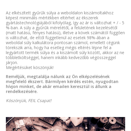
Az elkészített gyűrűk súlya a weboldalon kiszámoltakhoz
képest minimális mértékben eltérhet az ékszerek
gyártástechnológiájából kifolyólag, így az ár is változhat + / - 5
%-ban. A súly a gyűrűk méretétől, a felületének kezelésétől
(matt hatású, fényes hatású), illetve a kövek számától függően
is változhat, de ettől függetlenül az esetek 98%-ában a
weboldal súly kalkulátora pontosan számol, emellett cégünk
törekszik arra, hogy ha esetleg mégis eltérés lépne fel a
legyártott termék súlya és a kiszámolt súly között, akkor az ne
többletköltséggel, hanem inkább kedvezőbb végösszeggel
járjon.
Megértésüket köszönjük!
Reméljük, megtalálja nálunk az Ön elképzelésének
megfelelő ékszert. Bármilyen kérdés estén, nyugodtan
hívjon minket, de akár emailen keresztül is állunk a
rendelkezésére.
Köszönjük, FEIL Csapat!