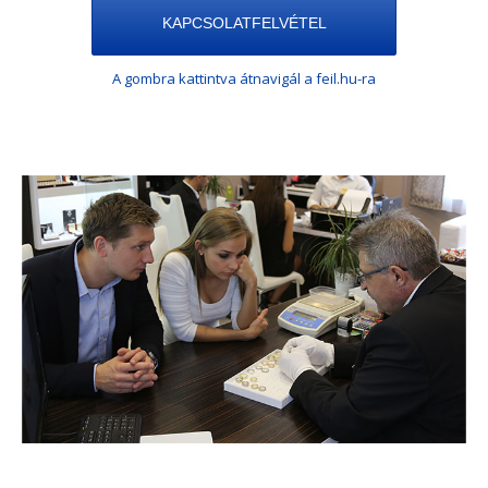
KAPCSOLATFELVÉTEL
A gombra kattintva átnavigál a feil.hu-ra