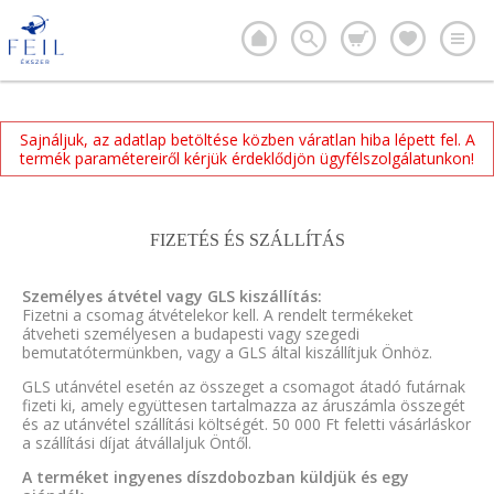
Sajnáljuk, az adatlap betöltése közben váratlan hiba lépett fel. A
termék paramétereiről kérjük érdeklődjön ügyfélszolgálatunkon!
FIZETÉS ÉS SZÁLLÍTÁS
Személyes átvétel vagy GLS kiszállítás:
Fizetni a csomag átvételekor kell. A rendelt termékeket
átveheti személyesen a budapesti vagy szegedi
bemutatótermünkben, vagy a GLS által kiszállítjuk Önhöz.
GLS utánvétel esetén az összeget a csomagot átadó futárnak
fizeti ki, amely együttesen tartalmazza az áruszámla összegét
és az utánvétel szállítási költségét. 50 000 Ft feletti vásárláskor
a szállítási díjat átvállaljuk Öntől.
A terméket ingyenes díszdobozban küldjük és egy