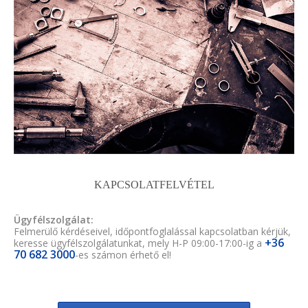
KAPCSOLATFELVÉTEL
Ügyfélszolgálat:
Felmerülő kérdéseivel, időpontfoglalással kapcsolatban kérjük,
+36
keresse ügyfélszolgálatunkat, mely H-P 09:00-17:00-ig a
70 682 3000
-es számon érhető el!