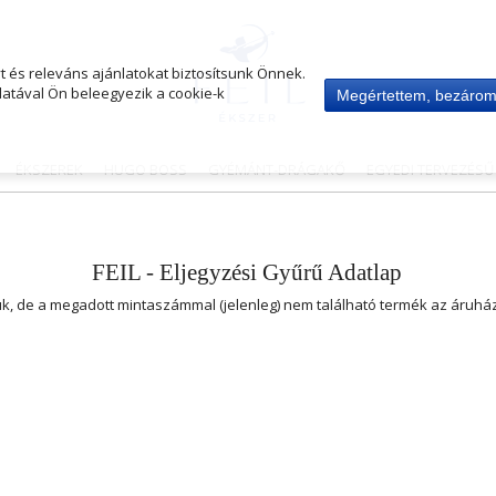
 és releváns ajánlatokat biztosítsunk Önnek.
atával Ön beleegyezik a cookie-k
Megértettem, bezáro
ÉKSZEREK
HUGO BOSS
GYÉMÁNT-DRÁGAKŐ
EGYEDI TERVEZÉS
FEIL - Eljegyzési Gyűrű Adatlap
uk, de a megadott mintaszámmal (jelenleg) nem található termék az áruh