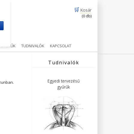
🛒
Kosár
(0 db)
m
Ű GYŰRŰK
TUDNIVALÓK
KAPCSOLAT
Tudnivalók
Egyedi tervezésű
ázunban.
gyűrűk