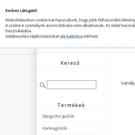
Kedves Látogató!
Weboldalunkon cookie-kat használunk, hogy jobb felhasználói élményt
A cookie-k személyek azonosítására nem alkalmasak. Az oldal használ
használatába.
Adatkezelési tájékoztatónkat
ide kattintva
elérheti.
KARIKAGYŰRŰK
ELJEGYZESI GYŰRŰK
Kereső
Sajnálj
Termékek
Eljegyzési gyűrűk
Karikagyűrűk