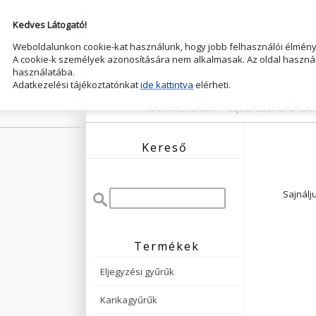
Kedves Látogató!
Weboldalunkon cookie-kat használunk, hogy jobb felhasználói élményt
A cookie-k személyek azonosítására nem alkalmasak. Az oldal használ
használatába.
Adatkezelési tájékoztatónkat
ide kattintva
elérheti.
KARIKAGYŰRŰK
ELJEGYZESI GYŰRŰK
Kereső
Sajnálj
Termékek
Eljegyzési gyűrűk
Karikagyűrűk