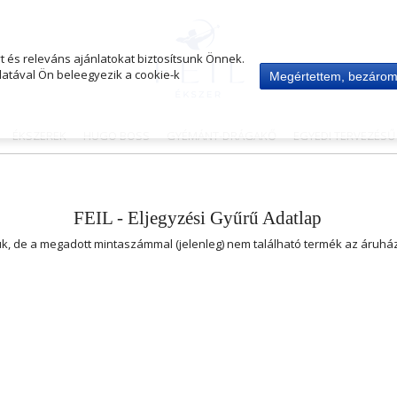
 és releváns ajánlatokat biztosítsunk Önnek.
atával Ön beleegyezik a cookie-k
Megértettem, bezáro
ÉKSZEREK
HUGO BOSS
GYÉMÁNT-DRÁGAKŐ
EGYEDI TERVEZÉS
FEIL - Eljegyzési Gyűrű Adatlap
uk, de a megadott mintaszámmal (jelenleg) nem található termék az áruh