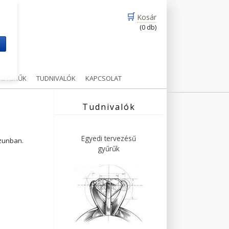
🛒
Kosár
(0 db)
m
Ű GYŰRŰK
TUDNIVALÓK
KAPCSOLAT
Tudnivalók
Egyedi tervezésű
ázunban.
gyűrűk