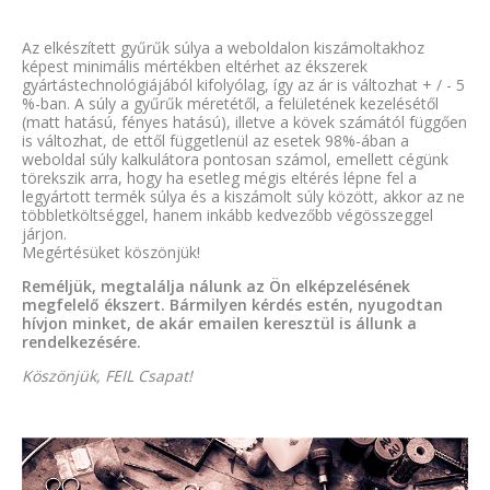
Az elkészített gyűrűk súlya a weboldalon kiszámoltakhoz
képest minimális mértékben eltérhet az ékszerek
gyártástechnológiájából kifolyólag, így az ár is változhat + / - 5
%-ban. A súly a gyűrűk méretétől, a felületének kezelésétől
(matt hatású, fényes hatású), illetve a kövek számától függően
is változhat, de ettől függetlenül az esetek 98%-ában a
weboldal súly kalkulátora pontosan számol, emellett cégünk
törekszik arra, hogy ha esetleg mégis eltérés lépne fel a
legyártott termék súlya és a kiszámolt súly között, akkor az ne
többletköltséggel, hanem inkább kedvezőbb végösszeggel
járjon.
Megértésüket köszönjük!
Reméljük, megtalálja nálunk az Ön elképzelésének
megfelelő ékszert. Bármilyen kérdés estén, nyugodtan
hívjon minket, de akár emailen keresztül is állunk a
rendelkezésére.
Köszönjük, FEIL Csapat!