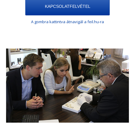
KAPCSOLATFELVÉTEL
A gombra kattintva átnavigál a feil.hu-ra