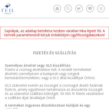
Sajnáljuk, az adatlap betöltése közben váratlan hiba lépett fel. A
termék paramétereiről kérjük érdeklődjön ügyfélszolgálatunkon!
FIZETÉS ÉS SZÁLLÍTÁS
Személyes átvétel vagy GLS kiszállítás:
Fizetni a csomag átvételekor kell. A rendelt termékeket
átveheti személyesen a budapesti vagy szegedi
bemutatótermünkben, vagy a GLS által kiszállítjuk Önhöz.
GLS utánvétel esetén az összeget a csomagot átadó futárnak
fizeti ki, amely együttesen tartalmazza az áruszámla összegét
és az utánvétel szállítási költségét. 50 000 Ft feletti vásárláskor
a szállítási díjat átvállaljuk Öntől.
A terméket ingyenes díszdobozban küldjük és egy