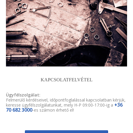
KAPCSOLATFELVÉTEL
Ügyfélszolgálat:
Felmerülő kérdéseivel, időpontfoglalással kapcsolatban kérjük,
+36
keresse ügyfélszolgálatunkat, mely H-P 09:00-17:00-ig a
70 682 3000
-es számon érhető el!