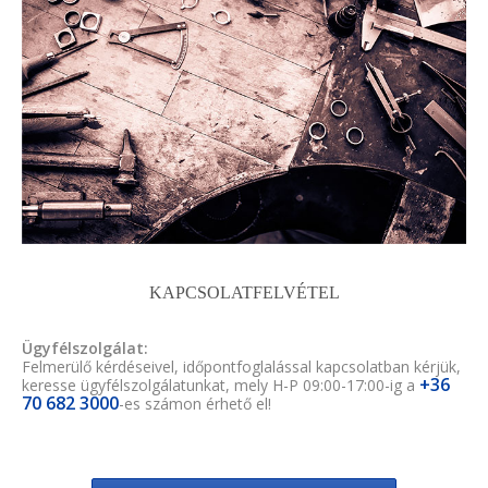
KAPCSOLATFELVÉTEL
Ügyfélszolgálat:
Felmerülő kérdéseivel, időpontfoglalással kapcsolatban kérjük,
+36
keresse ügyfélszolgálatunkat, mely H-P 09:00-17:00-ig a
70 682 3000
-es számon érhető el!