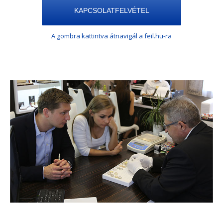
KAPCSOLATFELVÉTEL
A gombra kattintva átnavigál a feil.hu-ra