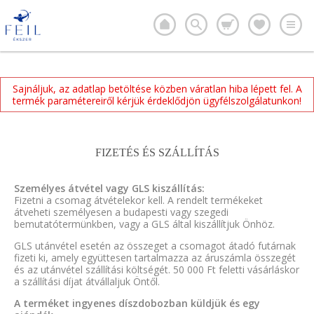
Sajnáljuk, az adatlap betöltése közben váratlan hiba lépett fel. A
termék paramétereiről kérjük érdeklődjön ügyfélszolgálatunkon!
FIZETÉS ÉS SZÁLLÍTÁS
Személyes átvétel vagy GLS kiszállítás:
Fizetni a csomag átvételekor kell. A rendelt termékeket
átveheti személyesen a budapesti vagy szegedi
bemutatótermünkben, vagy a GLS által kiszállítjuk Önhöz.
GLS utánvétel esetén az összeget a csomagot átadó futárnak
fizeti ki, amely együttesen tartalmazza az áruszámla összegét
és az utánvétel szállítási költségét. 50 000 Ft feletti vásárláskor
a szállítási díjat átvállaljuk Öntől.
A terméket ingyenes díszdobozban küldjük és egy