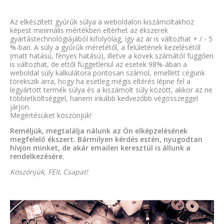
Az elkészített gyűrűk súlya a weboldalon kiszámoltakhoz
képest minimális mértékben eltérhet az ékszerek
gyártástechnológiájából kifolyólag, így az ár is változhat + / - 5
%-ban. A súly a gyűrűk méretétől, a felületének kezelésétől
(matt hatású, fényes hatású), illetve a kövek számától függően
is változhat, de ettől függetlenül az esetek 98%-ában a
weboldal súly kalkulátora pontosan számol, emellett cégünk
törekszik arra, hogy ha esetleg mégis eltérés lépne fel a
legyártott termék súlya és a kiszámolt súly között, akkor az ne
többletköltséggel, hanem inkább kedvezőbb végösszeggel
járjon.
Megértésüket köszönjük!
Reméljük, megtalálja nálunk az Ön elképzelésének
megfelelő ékszert. Bármilyen kérdés estén, nyugodtan
hívjon minket, de akár emailen keresztül is állunk a
rendelkezésére.
Köszönjük, FEIL Csapat!