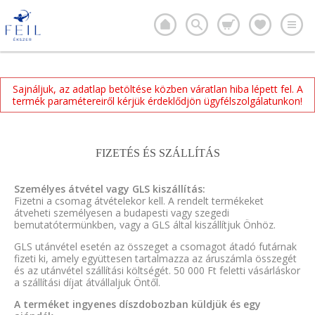
Sajnáljuk, az adatlap betöltése közben váratlan hiba lépett fel. A
termék paramétereiről kérjük érdeklődjön ügyfélszolgálatunkon!
FIZETÉS ÉS SZÁLLÍTÁS
Személyes átvétel vagy GLS kiszállítás:
Fizetni a csomag átvételekor kell. A rendelt termékeket
átveheti személyesen a budapesti vagy szegedi
bemutatótermünkben, vagy a GLS által kiszállítjuk Önhöz.
GLS utánvétel esetén az összeget a csomagot átadó futárnak
fizeti ki, amely együttesen tartalmazza az áruszámla összegét
és az utánvétel szállítási költségét. 50 000 Ft feletti vásárláskor
a szállítási díjat átvállaljuk Öntől.
A terméket ingyenes díszdobozban küldjük és egy