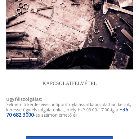
KAPCSOLATFELVÉTEL
Ügyfélszolgálat:
Felmerülő kérdéseivel, időpontfoglalással kapcsolatban kérjük,
+36
keresse ügyfélszolgálatunkat, mely H-P 09:00-17:00-ig a
70 682 3000
-es számon érhető el!