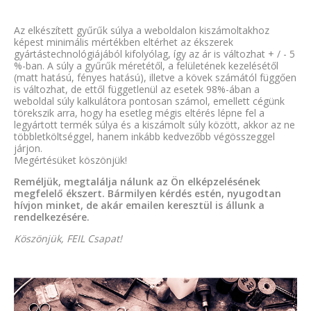
Az elkészített gyűrűk súlya a weboldalon kiszámoltakhoz
képest minimális mértékben eltérhet az ékszerek
gyártástechnológiájából kifolyólag, így az ár is változhat + / - 5
%-ban. A súly a gyűrűk méretétől, a felületének kezelésétől
(matt hatású, fényes hatású), illetve a kövek számától függően
is változhat, de ettől függetlenül az esetek 98%-ában a
weboldal súly kalkulátora pontosan számol, emellett cégünk
törekszik arra, hogy ha esetleg mégis eltérés lépne fel a
legyártott termék súlya és a kiszámolt súly között, akkor az ne
többletköltséggel, hanem inkább kedvezőbb végösszeggel
járjon.
Megértésüket köszönjük!
Reméljük, megtalálja nálunk az Ön elképzelésének
megfelelő ékszert. Bármilyen kérdés estén, nyugodtan
hívjon minket, de akár emailen keresztül is állunk a
rendelkezésére.
Köszönjük, FEIL Csapat!