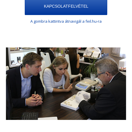
KAPCSOLATFELVÉTEL
A gombra kattintva átnavigál a feil.hu-ra