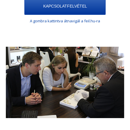
KAPCSOLATFELVÉTEL
A gombra kattintva átnavigál a feil.hu-ra