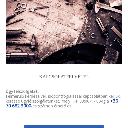
KAPCSOLATFELVÉTEL
Ügyfélszolgálat:
Felmerülő kérdéseivel, időpontfoglalással kapcsolatban kérjük,
+36
keresse ügyfélszolgálatunkat, mely H-P 09:00-17:00-ig a
70 682 3000
-es számon érhető el!