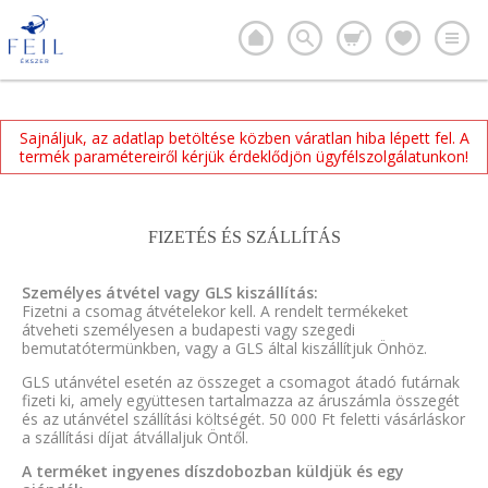
Sajnáljuk, az adatlap betöltése közben váratlan hiba lépett fel. A
termék paramétereiről kérjük érdeklődjön ügyfélszolgálatunkon!
FIZETÉS ÉS SZÁLLÍTÁS
Személyes átvétel vagy GLS kiszállítás:
Fizetni a csomag átvételekor kell. A rendelt termékeket
átveheti személyesen a budapesti vagy szegedi
bemutatótermünkben, vagy a GLS által kiszállítjuk Önhöz.
GLS utánvétel esetén az összeget a csomagot átadó futárnak
fizeti ki, amely együttesen tartalmazza az áruszámla összegét
és az utánvétel szállítási költségét. 50 000 Ft feletti vásárláskor
a szállítási díjat átvállaljuk Öntől.
A terméket ingyenes díszdobozban küldjük és egy