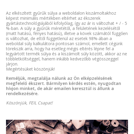
Az elkészített gyűrűk súlya a weboldalon kiszámoltakhoz
képest minimális mértékben eltérhet az ékszerek
gyártástechnológiájából kifolyólag, így az ár is változhat + / - 5
%-ban. A súly a gyűrűk méretétől, a felületének kezelésétől
(matt hatású, fényes hatású), illetve a kövek számától függően
is változhat, de ettől függetlenül az esetek 98%-ában a
weboldal súly kalkulátora pontosan számol, emellett cégünk
törekszik arra, hogy ha esetleg mégis eltérés lépne fel a
legyártott termék súlya és a kiszámolt súly között, akkor az ne
többletköltséggel, hanem inkább kedvezőbb végösszeggel
járjon.
Megértésüket köszönjük!
Reméljük, megtalálja nálunk az Ön elképzelésének
megfelelő ékszert. Bármilyen kérdés estén, nyugodtan
hívjon minket, de akár emailen keresztül is állunk a
rendelkezésére.
Köszönjük, FEIL Csapat!