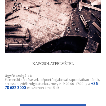
KAPCSOLATFELVÉTEL
Ügyfélszolgálat:
Felmerülő kérdéseivel, időpontfoglalással kapcsolatban kérjük,
+36
keresse ügyfélszolgálatunkat, mely H-P 09:00-17:00-ig a
70 682 3000
-es számon érhető el!