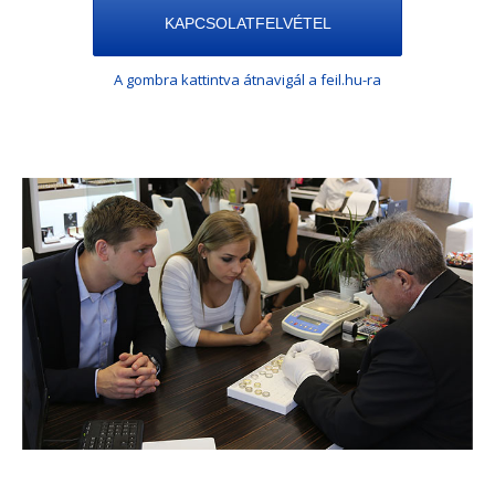
KAPCSOLATFELVÉTEL
A gombra kattintva átnavigál a feil.hu-ra