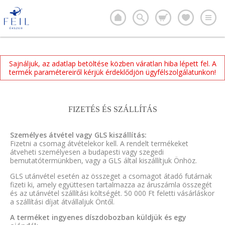
Sajnáljuk, az adatlap betöltése közben váratlan hiba lépett fel. A
termék paramétereiről kérjük érdeklődjön ügyfélszolgálatunkon!
FIZETÉS ÉS SZÁLLÍTÁS
Személyes átvétel vagy GLS kiszállítás:
Fizetni a csomag átvételekor kell. A rendelt termékeket
átveheti személyesen a budapesti vagy szegedi
bemutatótermünkben, vagy a GLS által kiszállítjuk Önhöz.
GLS utánvétel esetén az összeget a csomagot átadó futárnak
fizeti ki, amely együttesen tartalmazza az áruszámla összegét
és az utánvétel szállítási költségét. 50 000 Ft feletti vásárláskor
a szállítási díjat átvállaljuk Öntől.
A terméket ingyenes díszdobozban küldjük és egy