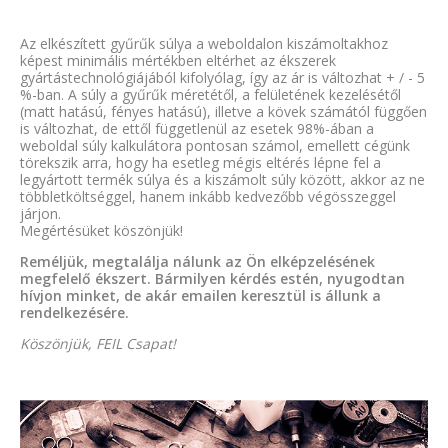
Az elkészített gyűrűk súlya a weboldalon kiszámoltakhoz
képest minimális mértékben eltérhet az ékszerek
gyártástechnológiájából kifolyólag, így az ár is változhat + / - 5
%-ban. A súly a gyűrűk méretétől, a felületének kezelésétől
(matt hatású, fényes hatású), illetve a kövek számától függően
is változhat, de ettől függetlenül az esetek 98%-ában a
weboldal súly kalkulátora pontosan számol, emellett cégünk
törekszik arra, hogy ha esetleg mégis eltérés lépne fel a
legyártott termék súlya és a kiszámolt súly között, akkor az ne
többletköltséggel, hanem inkább kedvezőbb végösszeggel
járjon.
Megértésüket köszönjük!
Reméljük, megtalálja nálunk az Ön elképzelésének
megfelelő ékszert. Bármilyen kérdés estén, nyugodtan
hívjon minket, de akár emailen keresztül is állunk a
rendelkezésére.
Köszönjük, FEIL Csapat!