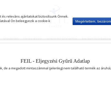
 és releváns ajánlatokat biztosítsunk Önnek.
atával Ön beleegyezik a cookie-k
Megértettem, bezáro
ÉKSZEREK
HUGO BOSS
GYÉMÁNT-DRÁGAKŐ
EGYEDI TERVEZÉS
FEIL - Eljegyzési Gyűrű Adatlap
uk, de a megadott mintaszámmal (jelenleg) nem található termék az áruh