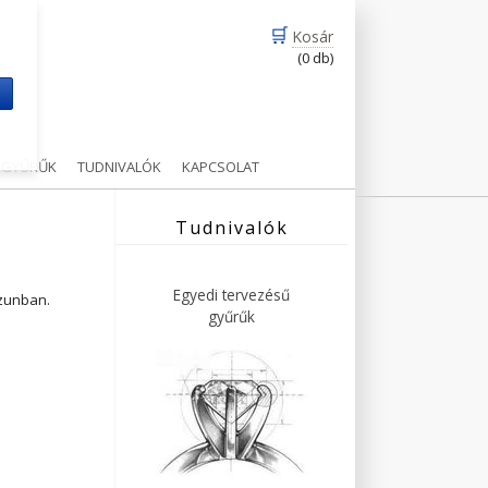
🛒
Kosár
(0 db)
m
Ű GYŰRŰK
TUDNIVALÓK
KAPCSOLAT
Tudnivalók
Egyedi tervezésű
ázunban.
gyűrűk