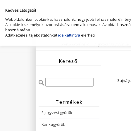
Kedves Látogató!
Weboldalunkon cookie-kat használunk, hogy jobb felhasználói élményt
A cookie-k személyek azonosítására nem alkalmasak. Az oldal használ
használatába.
Adatkezelési tájékoztatónkat
ide kattintva
elérheti.
KARIKAGYŰRŰK
ELJEGYZESI GYŰRŰK
Kereső
Sajnálj
Termékek
Eljegyzési gyűrűk
Karikagyűrűk