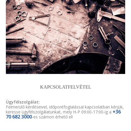
KAPCSOLATFELVÉTEL
Ügyfélszolgálat:
Felmerülő kérdéseivel, időpontfoglalással kapcsolatban kérjük,
+36
keresse ügyfélszolgálatunkat, mely H-P 09:00-17:00-ig a
70 682 3000
-es számon érhető el!