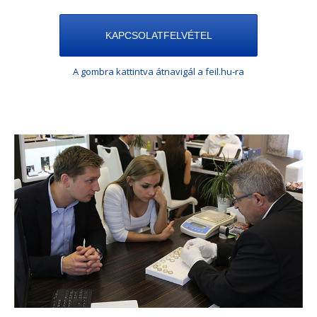
KAPCSOLATFELVÉTEL
A gombra kattintva átnavigál a feil.hu-ra