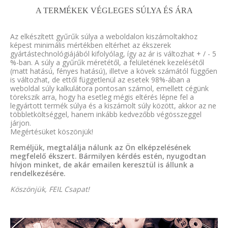
A TERMÉKEK VÉGLEGES SÚLYA ÉS ÁRA
Az elkészített gyűrűk súlya a weboldalon kiszámoltakhoz
képest minimális mértékben eltérhet az ékszerek
gyártástechnológiájából kifolyólag, így az ár is változhat + / - 5
%-ban. A súly a gyűrűk méretétől, a felületének kezelésétől
(matt hatású, fényes hatású), illetve a kövek számától függően
is változhat, de ettől függetlenül az esetek 98%-ában a
weboldal súly kalkulátora pontosan számol, emellett cégünk
törekszik arra, hogy ha esetleg mégis eltérés lépne fel a
legyártott termék súlya és a kiszámolt súly között, akkor az ne
többletköltséggel, hanem inkább kedvezőbb végösszeggel
járjon.
Megértésüket köszönjük!
Reméljük, megtalálja nálunk az Ön elképzelésének
megfelelő ékszert. Bármilyen kérdés estén, nyugodtan
hívjon minket, de akár emailen keresztül is állunk a
rendelkezésére.
Köszönjük, FEIL Csapat!