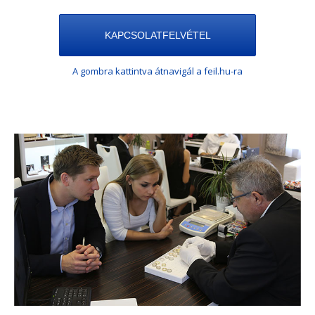
KAPCSOLATFELVÉTEL
A gombra kattintva átnavigál a feil.hu-ra