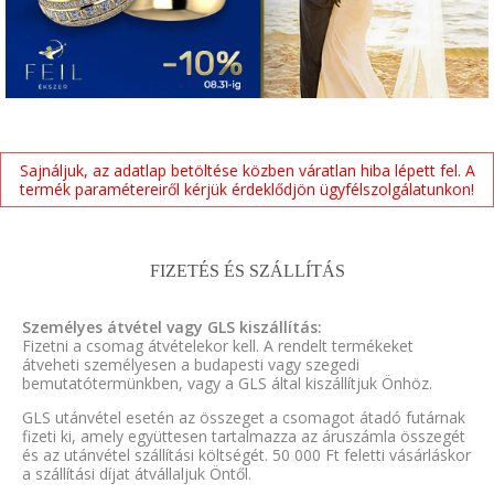
Sajnáljuk, az adatlap betöltése közben váratlan hiba lépett fel. A
termék paramétereiről kérjük érdeklődjön ügyfélszolgálatunkon!
FIZETÉS ÉS SZÁLLÍTÁS
Személyes átvétel vagy GLS kiszállítás:
Fizetni a csomag átvételekor kell. A rendelt termékeket
átveheti személyesen a budapesti vagy szegedi
bemutatótermünkben, vagy a GLS által kiszállítjuk Önhöz.
GLS utánvétel esetén az összeget a csomagot átadó futárnak
fizeti ki, amely együttesen tartalmazza az áruszámla összegét
és az utánvétel szállítási költségét. 50 000 Ft feletti vásárláskor
a szállítási díjat átvállaljuk Öntől.