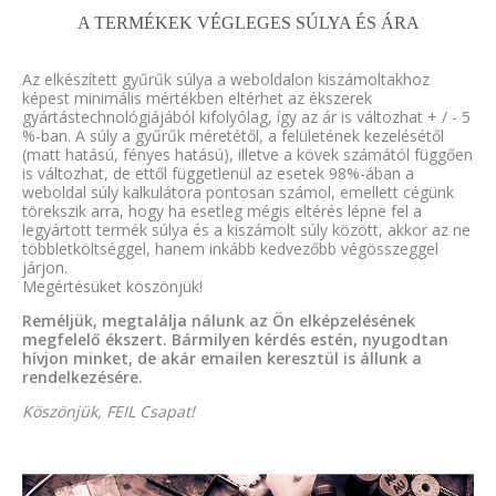
A TERMÉKEK VÉGLEGES SÚLYA ÉS ÁRA
Az elkészített gyűrűk súlya a weboldalon kiszámoltakhoz
képest minimális mértékben eltérhet az ékszerek
gyártástechnológiájából kifolyólag, így az ár is változhat + / - 5
%-ban. A súly a gyűrűk méretétől, a felületének kezelésétől
(matt hatású, fényes hatású), illetve a kövek számától függően
is változhat, de ettől függetlenül az esetek 98%-ában a
weboldal súly kalkulátora pontosan számol, emellett cégünk
törekszik arra, hogy ha esetleg mégis eltérés lépne fel a
legyártott termék súlya és a kiszámolt súly között, akkor az ne
többletköltséggel, hanem inkább kedvezőbb végösszeggel
járjon.
Megértésüket köszönjük!
Reméljük, megtalálja nálunk az Ön elképzelésének
megfelelő ékszert. Bármilyen kérdés estén, nyugodtan
hívjon minket, de akár emailen keresztül is állunk a
rendelkezésére.
Köszönjük, FEIL Csapat!