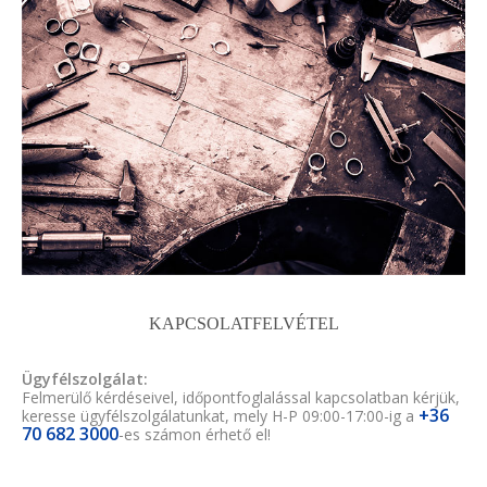
KAPCSOLATFELVÉTEL
Ügyfélszolgálat:
Felmerülő kérdéseivel, időpontfoglalással kapcsolatban kérjük,
+36
keresse ügyfélszolgálatunkat, mely H-P 09:00-17:00-ig a
70 682 3000
-es számon érhető el!