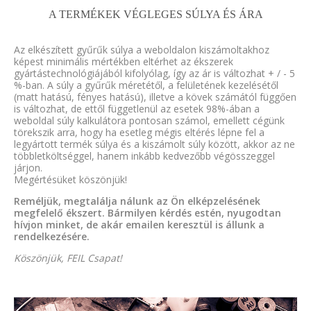
A TERMÉKEK VÉGLEGES SÚLYA ÉS ÁRA
Az elkészített gyűrűk súlya a weboldalon kiszámoltakhoz
képest minimális mértékben eltérhet az ékszerek
gyártástechnológiájából kifolyólag, így az ár is változhat + / - 5
%-ban. A súly a gyűrűk méretétől, a felületének kezelésétől
(matt hatású, fényes hatású), illetve a kövek számától függően
is változhat, de ettől függetlenül az esetek 98%-ában a
weboldal súly kalkulátora pontosan számol, emellett cégünk
törekszik arra, hogy ha esetleg mégis eltérés lépne fel a
legyártott termék súlya és a kiszámolt súly között, akkor az ne
többletköltséggel, hanem inkább kedvezőbb végösszeggel
járjon.
Megértésüket köszönjük!
Reméljük, megtalálja nálunk az Ön elképzelésének
megfelelő ékszert. Bármilyen kérdés estén, nyugodtan
hívjon minket, de akár emailen keresztül is állunk a
rendelkezésére.
Köszönjük, FEIL Csapat!