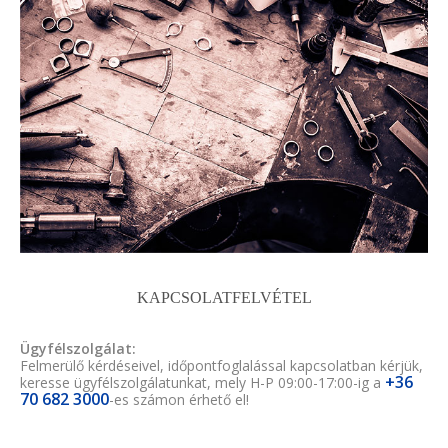
KAPCSOLATFELVÉTEL
Ügyfélszolgálat:
Felmerülő kérdéseivel, időpontfoglalással kapcsolatban kérjük,
+36
keresse ügyfélszolgálatunkat, mely H-P 09:00-17:00-ig a
70 682 3000
-es számon érhető el!