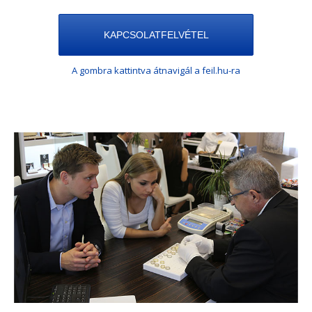
KAPCSOLATFELVÉTEL
A gombra kattintva átnavigál a feil.hu-ra