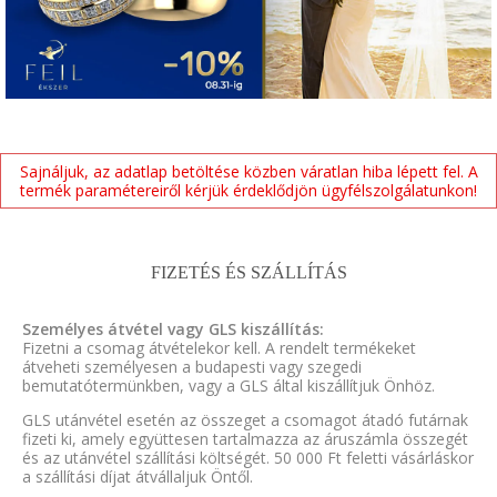
Sajnáljuk, az adatlap betöltése közben váratlan hiba lépett fel. A
termék paramétereiről kérjük érdeklődjön ügyfélszolgálatunkon!
FIZETÉS ÉS SZÁLLÍTÁS
Személyes átvétel vagy GLS kiszállítás:
Fizetni a csomag átvételekor kell. A rendelt termékeket
átveheti személyesen a budapesti vagy szegedi
bemutatótermünkben, vagy a GLS által kiszállítjuk Önhöz.
GLS utánvétel esetén az összeget a csomagot átadó futárnak
fizeti ki, amely együttesen tartalmazza az áruszámla összegét
és az utánvétel szállítási költségét. 50 000 Ft feletti vásárláskor
a szállítási díjat átvállaljuk Öntől.