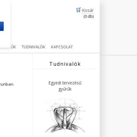
🛒
Kosár
(0 db)
m
Ű GYŰRŰK
TUDNIVALÓK
KAPCSOLAT
Tudnivalók
Egyedi tervezésű
ázunban.
gyűrűk