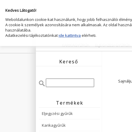
Kedves Látogató!
Weboldalunkon cookie-kat használunk, hogy jobb felhasználói élményt
A cookie-k személyek azonosítására nem alkalmasak. Az oldal használ
használatába.
Adatkezelési tájékoztatónkat
ide kattintva
elérheti.
KARIKAGYŰRŰK
ELJEGYZESI GYŰRŰK
Kereső
Sajnálj
Termékek
Eljegyzési gyűrűk
Karikagyűrűk