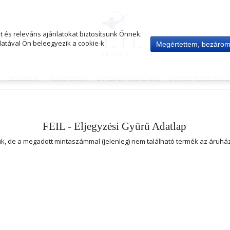
 és releváns ajánlatokat biztosítsunk Önnek.
atával Ön beleegyezik a cookie-k
Megértettem, bezáro
ÉKSZEREK
HUGO BOSS
GYÉMÁNT-DRÁGAKŐ
EGYEDI TERVEZÉS
FEIL - Eljegyzési Gyűrű Adatlap
uk, de a megadott mintaszámmal (jelenleg) nem található termék az áruh