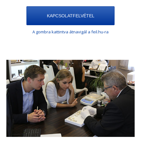
KAPCSOLATFELVÉTEL
A gombra kattintva átnavigál a feil.hu-ra