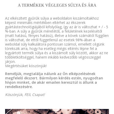
A TERMÉKEK VÉGLEGES SÚLYA ÉS ÁRA
Az elkészített gyűrűk súlya a weboldalon kiszámoltakhoz
képest minimális mértékben eltérhet az ékszerek
gyártástechnológiájából kifolyólag, így az ár is változhat + / - 5
%-ban. A súly a gyűrűk méretétől, a felületének kezelésétől
(matt hatású, fényes hatású), illetve a kövek számától függően
is változhat, de ettől függetlenül az esetek 98%-ában a
weboldal súly kalkulátora pontosan számol, emellett cégünk
törekszik arra, hogy ha esetleg mégis eltérés lépne fel a
legyártott termék súlya és a kiszámolt súly között, akkor az ne
többletköltséggel, hanem inkább kedvezőbb végösszeggel
járjon.
Megértésüket köszönjük!
Reméljük, megtalálja nálunk az Ön elképzelésének
megfelelő ékszert. Bármilyen kérdés estén, nyugodtan
hívjon minket, de akár emailen keresztül is állunk a
rendelkezésére.
Köszönjük, FEIL Csapat!