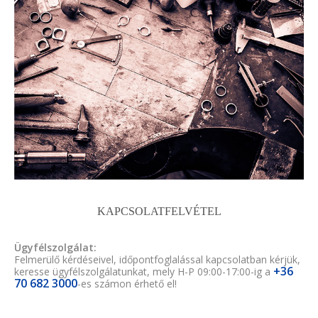
KAPCSOLATFELVÉTEL
Ügyfélszolgálat:
Felmerülő kérdéseivel, időpontfoglalással kapcsolatban kérjük,
+36
keresse ügyfélszolgálatunkat, mely H-P 09:00-17:00-ig a
70 682 3000
-es számon érhető el!