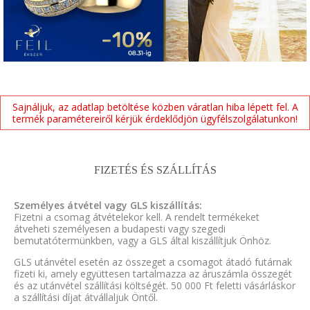
Sajnáljuk, az adatlap betöltése közben váratlan hiba lépett fel. A
termék paramétereiről kérjük érdeklődjön ügyfélszolgálatunkon!
FIZETÉS ÉS SZÁLLÍTÁS
Személyes átvétel vagy GLS kiszállítás:
Fizetni a csomag átvételekor kell. A rendelt termékeket
átveheti személyesen a budapesti vagy szegedi
bemutatótermünkben, vagy a GLS által kiszállítjuk Önhöz.
GLS utánvétel esetén az összeget a csomagot átadó futárnak
fizeti ki, amely együttesen tartalmazza az áruszámla összegét
és az utánvétel szállítási költségét. 50 000 Ft feletti vásárláskor
a szállítási díjat átvállaljuk Öntől.