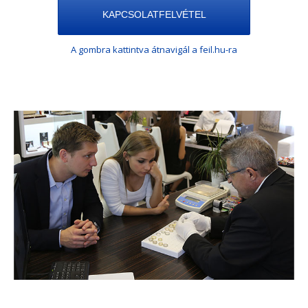
KAPCSOLATFELVÉTEL
A gombra kattintva átnavigál a feil.hu-ra