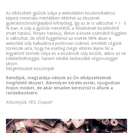
Az elkészített gyűrűk súlya a weboldalon kiszámoltakhoz
képest minimális mértékben eltérhet az ékszerek
gyártástechnológiájából kifolyólag, így az ár is változhat + / - 5
%-ban. A súly a gyűrűk méretétől, a felületének kezelésétől
(matt hatású, fényes hatású), illetve a kövek számától függően
is változhat, de ettől függetlenül az esetek 98%-ában a
weboldal súly kalkulátora pontosan számol, emellett cégünk
törekszik arra, hogy ha esetleg mégis eltérés lépne fel a
legyártott termék súlya és a kiszámolt súly között, akkor az ne
többletköltséggel, hanem inkább kedvezőbb végösszeggel
járjon.
Megértésüket köszönjük!
Reméljük, megtalálja nálunk az Ön elképzelésének
megfelelő ékszert. Bármilyen kérdés estén, nyugodtan
hívjon minket, de akár emailen keresztül is állunk a
rendelkezésére.
Köszönjük, FEIL Csapat!