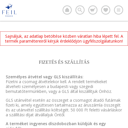
Sajnáljuk, az adatlap betöltése közben váratlan hiba lépett fel. A
termék paramétereiről kérjük érdeklődjön ügyfélszolgálatunkon!
FIZETÉS ÉS SZÁLLÍTÁS
Személyes átvétel vagy GLS kiszállítás:
Fizetni a csomag átvételekor kell. A rendelt termékeket
átveheti személyesen a budapesti vagy szegedi
bemutatótermünkben, vagy a GLS által kiszállítjuk Önhöz.
GLS utánvétel esetén az összeget a csomagot átadó futárnak
fizeti ki, amely együttesen tartalmazza az áruszámla összegét
és az utánvétel szállítási költségét. 50 000 Ft feletti vásárláskor
a szállítási díjat átvállaljuk Öntől.
A terméket ingyenes díszdobozban küldjük és egy