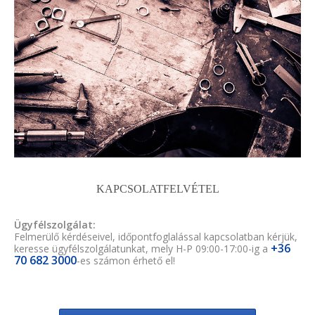
KAPCSOLATFELVÉTEL
Ügyfélszolgálat:
Felmerülő kérdéseivel, időpontfoglalással kapcsolatban kérjük,
+36
keresse ügyfélszolgálatunkat, mely H-P 09:00-17:00-ig a
70 682 3000
-es számon érhető el!