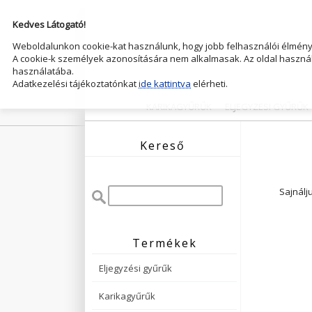
Kedves Látogató!
Weboldalunkon cookie-kat használunk, hogy jobb felhasználói élményt
A cookie-k személyek azonosítására nem alkalmasak. Az oldal használ
használatába.
Adatkezelési tájékoztatónkat
ide kattintva
elérheti.
KARIKAGYŰRŰK
ELJEGYZESI GYŰRŰK
Kereső
Sajnálj
Termékek
Eljegyzési gyűrűk
Karikagyűrűk