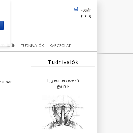
🛒
Kosár
(0 db)
m
Ű GYŰRŰK
TUDNIVALÓK
KAPCSOLAT
Tudnivalók
Egyedi tervezésű
ázunban.
gyűrűk