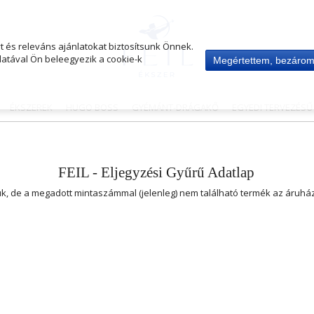
 és releváns ajánlatokat biztosítsunk Önnek.
atával Ön beleegyezik a cookie-k
Megértettem, bezáro
ÉKSZEREK
HUGO BOSS
GYÉMÁNT-DRÁGAKŐ
EGYEDI TERVEZÉS
FEIL - Eljegyzési Gyűrű Adatlap
uk, de a megadott mintaszámmal (jelenleg) nem található termék az áruh