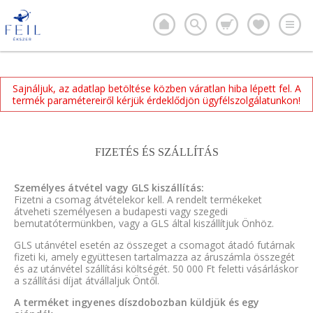
Sajnáljuk, az adatlap betöltése közben váratlan hiba lépett fel. A
termék paramétereiről kérjük érdeklődjön ügyfélszolgálatunkon!
FIZETÉS ÉS SZÁLLÍTÁS
Személyes átvétel vagy GLS kiszállítás:
Fizetni a csomag átvételekor kell. A rendelt termékeket
átveheti személyesen a budapesti vagy szegedi
bemutatótermünkben, vagy a GLS által kiszállítjuk Önhöz.
GLS utánvétel esetén az összeget a csomagot átadó futárnak
fizeti ki, amely együttesen tartalmazza az áruszámla összegét
és az utánvétel szállítási költségét. 50 000 Ft feletti vásárláskor
a szállítási díjat átvállaljuk Öntől.
A terméket ingyenes díszdobozban küldjük és egy