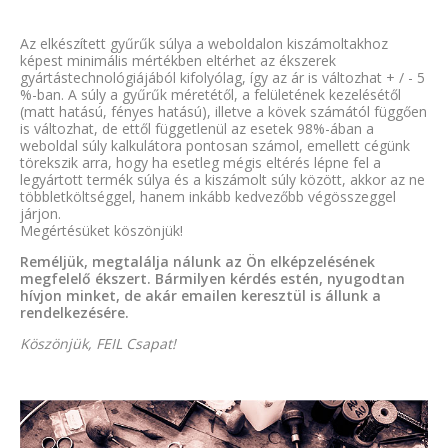
Az elkészített gyűrűk súlya a weboldalon kiszámoltakhoz
képest minimális mértékben eltérhet az ékszerek
gyártástechnológiájából kifolyólag, így az ár is változhat + / - 5
%-ban. A súly a gyűrűk méretétől, a felületének kezelésétől
(matt hatású, fényes hatású), illetve a kövek számától függően
is változhat, de ettől függetlenül az esetek 98%-ában a
weboldal súly kalkulátora pontosan számol, emellett cégünk
törekszik arra, hogy ha esetleg mégis eltérés lépne fel a
legyártott termék súlya és a kiszámolt súly között, akkor az ne
többletköltséggel, hanem inkább kedvezőbb végösszeggel
járjon.
Megértésüket köszönjük!
Reméljük, megtalálja nálunk az Ön elképzelésének
megfelelő ékszert. Bármilyen kérdés estén, nyugodtan
hívjon minket, de akár emailen keresztül is állunk a
rendelkezésére.
Köszönjük, FEIL Csapat!