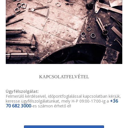
KAPCSOLATFELVÉTEL
Ügyfélszolgálat:
Felmerülő kérdéseivel, időpontfoglalással kapcsolatban kérjük,
+36
keresse ügyfélszolgálatunkat, mely H-P 09:00-17:00-ig a
70 682 3000
-es számon érhető el!