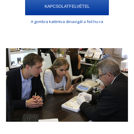
KAPCSOLATFELVÉTEL
A gombra kattintva átnavigál a feil.hu-ra