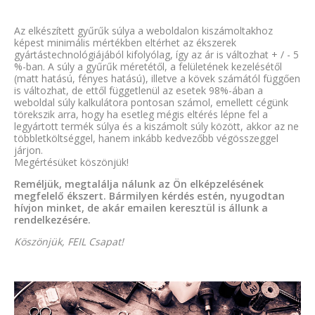
Az elkészített gyűrűk súlya a weboldalon kiszámoltakhoz
képest minimális mértékben eltérhet az ékszerek
gyártástechnológiájából kifolyólag, így az ár is változhat + / - 5
%-ban. A súly a gyűrűk méretétől, a felületének kezelésétől
(matt hatású, fényes hatású), illetve a kövek számától függően
is változhat, de ettől függetlenül az esetek 98%-ában a
weboldal súly kalkulátora pontosan számol, emellett cégünk
törekszik arra, hogy ha esetleg mégis eltérés lépne fel a
legyártott termék súlya és a kiszámolt súly között, akkor az ne
többletköltséggel, hanem inkább kedvezőbb végösszeggel
járjon.
Megértésüket köszönjük!
Reméljük, megtalálja nálunk az Ön elképzelésének
megfelelő ékszert. Bármilyen kérdés estén, nyugodtan
hívjon minket, de akár emailen keresztül is állunk a
rendelkezésére.
Köszönjük, FEIL Csapat!