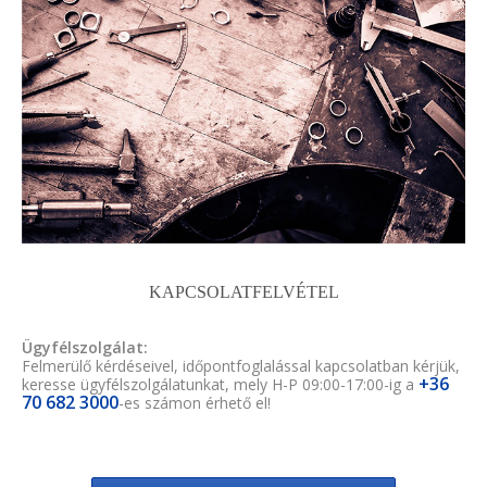
KAPCSOLATFELVÉTEL
Ügyfélszolgálat:
Felmerülő kérdéseivel, időpontfoglalással kapcsolatban kérjük,
+36
keresse ügyfélszolgálatunkat, mely H-P 09:00-17:00-ig a
70 682 3000
-es számon érhető el!