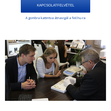
KAPCSOLATFELVÉTEL
A gombra kattintva átnavigál a feil.hu-ra