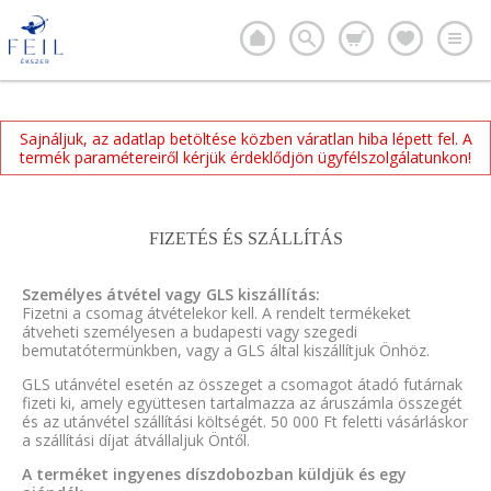
Sajnáljuk, az adatlap betöltése közben váratlan hiba lépett fel. A
termék paramétereiről kérjük érdeklődjön ügyfélszolgálatunkon!
FIZETÉS ÉS SZÁLLÍTÁS
Személyes átvétel vagy GLS kiszállítás:
Fizetni a csomag átvételekor kell. A rendelt termékeket
átveheti személyesen a budapesti vagy szegedi
bemutatótermünkben, vagy a GLS által kiszállítjuk Önhöz.
GLS utánvétel esetén az összeget a csomagot átadó futárnak
fizeti ki, amely együttesen tartalmazza az áruszámla összegét
és az utánvétel szállítási költségét. 50 000 Ft feletti vásárláskor
a szállítási díjat átvállaljuk Öntől.
A terméket ingyenes díszdobozban küldjük és egy