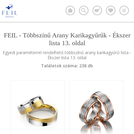
FEIL - Többszínű Arany Karikagyűrűk - Ékszer
lista 13. oldal
Egyedi paraméterrel rendelhető többszínű arany karikagyűrű lista -
Ékszer lista 13. oldal
Találatok száma: 238 db