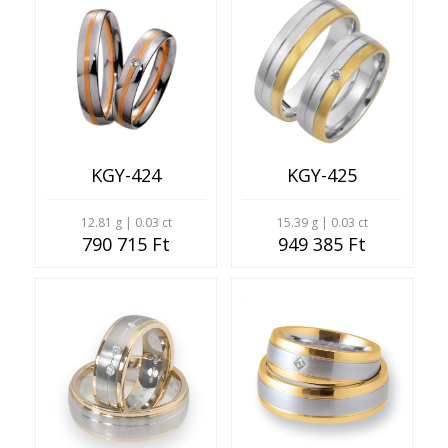
KGY-424
KGY-425
12.81 g | 0.03 ct
15.39 g | 0.03 ct
790 715 Ft
949 385 Ft