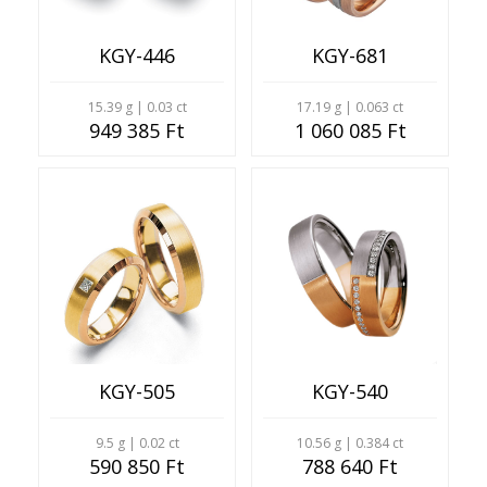
KGY-446
KGY-681
15.39 g | 0.03 ct
17.19 g | 0.063 ct
949 385 Ft
1 060 085 Ft
KGY-505
KGY-540
9.5 g | 0.02 ct
10.56 g | 0.384 ct
590 850 Ft
788 640 Ft