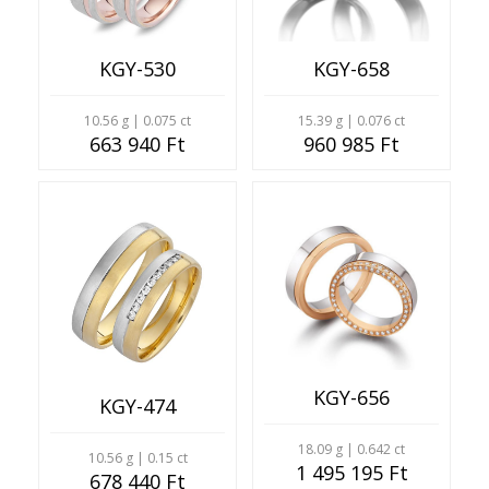
KGY-530
KGY-658
10.56 g | 0.075 ct
15.39 g | 0.076 ct
663 940 Ft
960 985 Ft
KGY-656
KGY-474
18.09 g | 0.642 ct
10.56 g | 0.15 ct
1 495 195 Ft
678 440 Ft