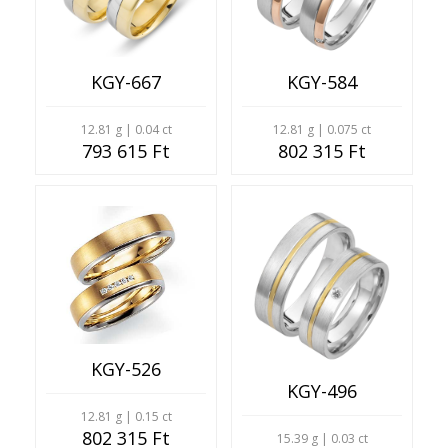
KGY-667
KGY-584
12.81 g | 0.04 ct
12.81 g | 0.075 ct
793 615 Ft
802 315 Ft
KGY-526
KGY-496
12.81 g | 0.15 ct
802 315 Ft
15.39 g | 0.03 ct