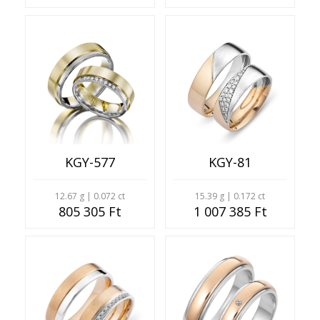
KGY-577
KGY-81
12.67 g | 0.072 ct
15.39 g | 0.172 ct
805 305 Ft
1 007 385 Ft