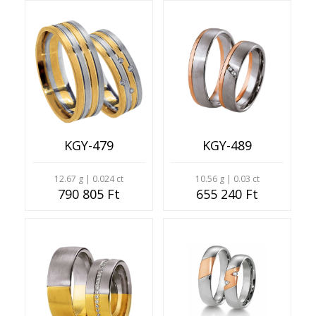
KGY-479
KGY-489
12.67 g | 0.024 ct
10.56 g | 0.03 ct
790 805 Ft
655 240 Ft