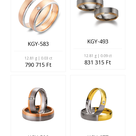
KGY-493
KGY-583
12.81 g | 0.09 ct
12.81 g | 0.03 ct
831 315 Ft
790 715 Ft