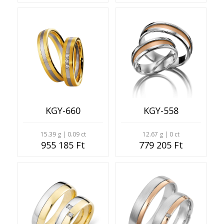
KGY-660
KGY-558
15.39 g | 0.09 ct
12.67 g | 0 ct
955 185 Ft
779 205 Ft