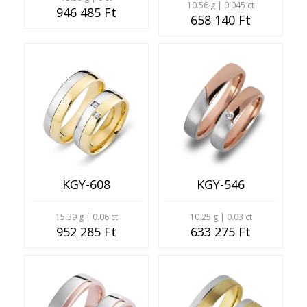
10.56 g | 0.045 ct
946 485 Ft
658 140 Ft
KGY-608
KGY-546
15.39 g | 0.06 ct
10.25 g | 0.03 ct
952 285 Ft
633 275 Ft