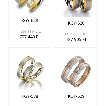
KGY-638
KGY-520
10.56 g | 0.12 ct
12.67 g | 0.018 ct
707 440 Ft
787 905 Ft
KGY-529
KGY-578