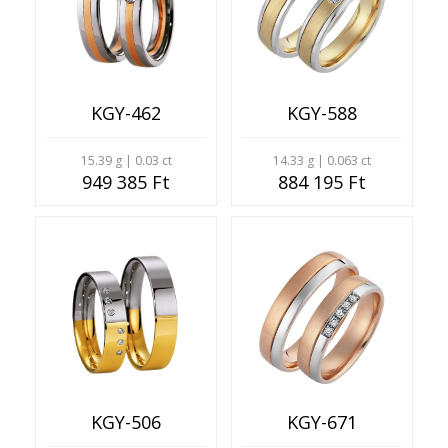
KGY-462
KGY-588
15.39 g | 0.03 ct
14.33 g | 0.063 ct
949 385 Ft
884 195 Ft
KGY-506
KGY-671