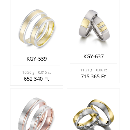
KGY-637
KGY-539
11.31 g | 0.06 ct
10.56 g | 0.015 ct
715 365 Ft
652 340 Ft