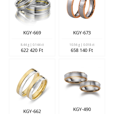
KGY-669
KGY-673
8.44 g | 0.144 ct
10.56 g | 0.018 ct
622 420 Ft
658 140 Ft
KGY-490
KGY-662