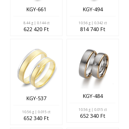
KGY-661
KGY-494
8.44 g | 0.144 ct
10.56 g | 0.342 ct
622 420 Ft
814 740 Ft
KGY-484
KGY-537
10.56 g | 0.015 ct
10.56 g | 0.015 ct
652 340 Ft
652 340 Ft