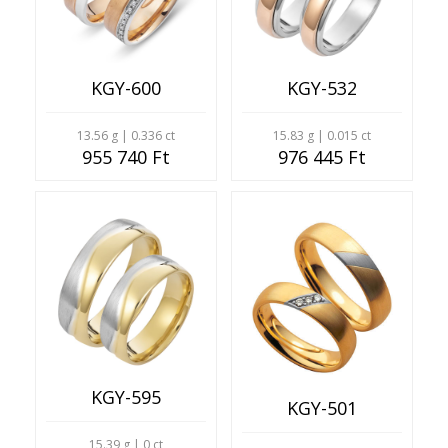
KGY-600
KGY-532
13.56 g | 0.336 ct
15.83 g | 0.015 ct
955 740 Ft
976 445 Ft
KGY-595
KGY-501
15.39 g | 0 ct