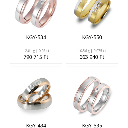
KGY-534
KGY-550
12.81 g | 0.03 ct
10.56 g | 0.075 ct
790 715 Ft
663 940 Ft
KGY-434
KGY-535