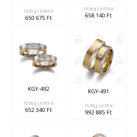
10.56 g | 0.018 ct
10.25 g | 0.056 ct
658 140 Ft
650 675 Ft
KGY-492
KGY-491
10.56 g | 0.015 ct
15.39 g | 0.15 ct
652 340 Ft
992 885 Ft