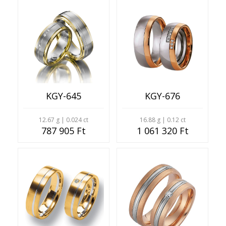
KGY-645
KGY-676
12.67 g | 0.024 ct
16.88 g | 0.12 ct
787 905 Ft
1 061 320 Ft