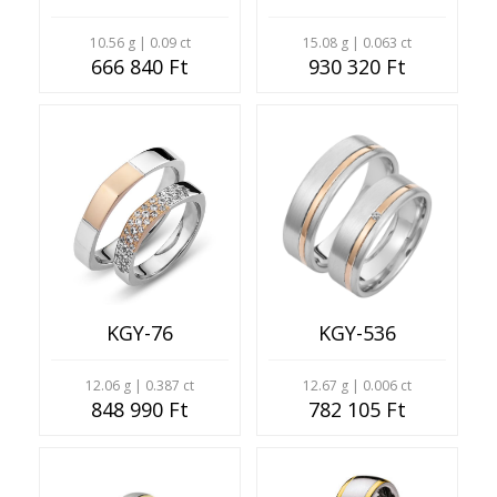
10.56 g | 0.09 ct
15.08 g | 0.063 ct
666 840 Ft
930 320 Ft
KGY-76
KGY-536
12.06 g | 0.387 ct
12.67 g | 0.006 ct
848 990 Ft
782 105 Ft