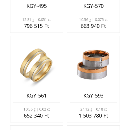
KGY-495
KGY-570
12.81 g | 0.051 ct
10.56 g | 0.075 ct
796 515 Ft
663 940 Ft
KGY-561
KGY-593
10.56 g | 0.02 ct
24.12 g | 0.18 ct
652 340 Ft
1 503 780 Ft