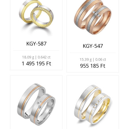
KGY-587
KGY-547
18.09 g | 0.642 ct
15.39 g | 0.06 ct
1 495 195 Ft
955 185 Ft