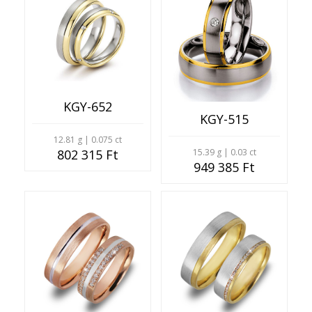
KGY-652
KGY-515
12.81 g | 0.075 ct
802 315 Ft
15.39 g | 0.03 ct
949 385 Ft