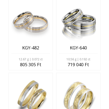
KGY-482
KGY-640
12.67 g | 0.072 ct
10.56 g | 0.192 ct
805 305 Ft
719 040 Ft