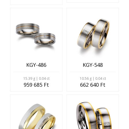
KGY-486
KGY-548
15.39 g | 0.04 ct
10.56 g | 0.04 ct
959 685 Ft
662 640 Ft