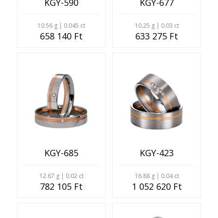
KGY-590
KGY-677
10.56 g | 0.045 ct
10.25 g | 0.03 ct
658 140 Ft
633 275 Ft
KGY-685
KGY-423
12.67 g | 0.02 ct
16.88 g | 0.04 ct
782 105 Ft
1 052 620 Ft