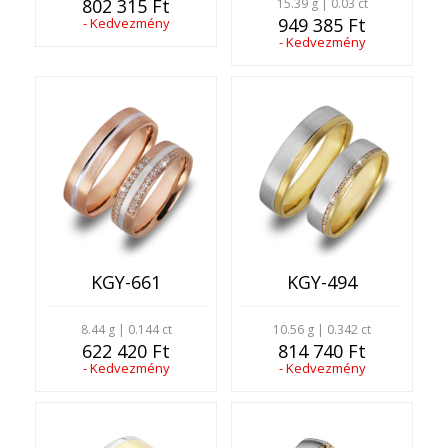
802 315 Ft
15.39 g | 0.03 ct
949 385 Ft
- Kedvezmény
- Kedvezmény
KGY-661
KGY-494
8.44 g | 0.144 ct
10.56 g | 0.342 ct
622 420 Ft
814 740 Ft
- Kedvezmény
- Kedvezmény