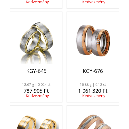
- Kedvezmény
- Kedvezmény
KGY-645
KGY-676
12.67 g | 0.024 ct
16.88 g | 0.12 ct
787 905 Ft
1 061 320 Ft
- Kedvezmény
- Kedvezmény