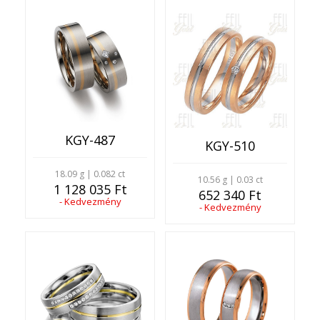
KGY-487
KGY-510
18.09 g | 0.082 ct
10.56 g | 0.03 ct
1 128 035 Ft
652 340 Ft
- Kedvezmény
- Kedvezmény