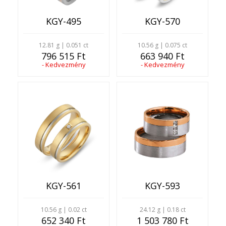
KGY-495
KGY-570
12.81 g | 0.051 ct
10.56 g | 0.075 ct
796 515 Ft
663 940 Ft
- Kedvezmény
- Kedvezmény
KGY-561
KGY-593
10.56 g | 0.02 ct
24.12 g | 0.18 ct
652 340 Ft
1 503 780 Ft