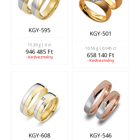
KGY-595
KGY-501
15.39 g | 0 ct
10.56 g | 0.045 ct
946 485 Ft
658 140 Ft
- Kedvezmény
- Kedvezmény
KGY-608
KGY-546