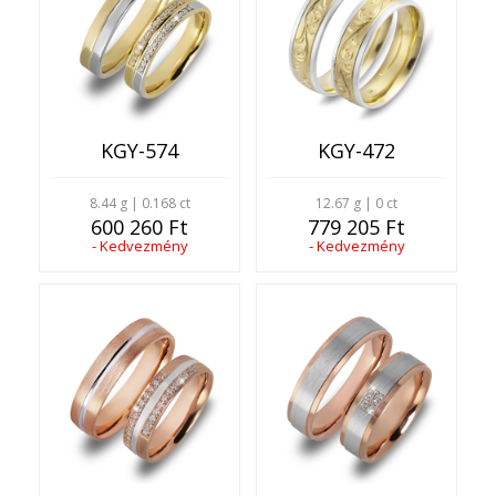
KGY-574
KGY-472
8.44 g | 0.168 ct
12.67 g | 0 ct
600 260 Ft
779 205 Ft
- Kedvezmény
- Kedvezmény