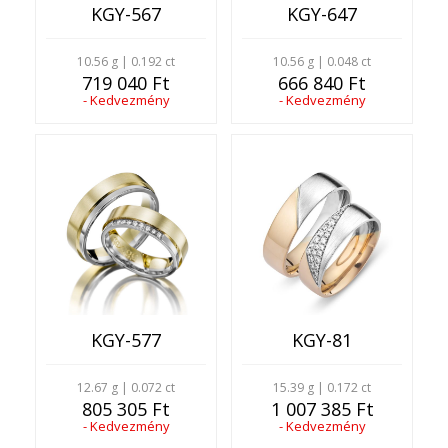
KGY-567
KGY-647
10.56 g | 0.192 ct
10.56 g | 0.048 ct
719 040 Ft
666 840 Ft
- Kedvezmény
- Kedvezmény
KGY-577
KGY-81
12.67 g | 0.072 ct
15.39 g | 0.172 ct
805 305 Ft
1 007 385 Ft
- Kedvezmény
- Kedvezmény