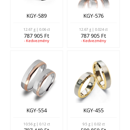
KGY-589
KGY-576
12.67 g | 0.06 ct
12.67 g | 0.024 ct
787 905 Ft
787 905 Ft
- Kedvezmény
- Kedvezmény
KGY-554
KGY-455
10.56 g | 0.12 ct
9.5 g | 0.02 ct