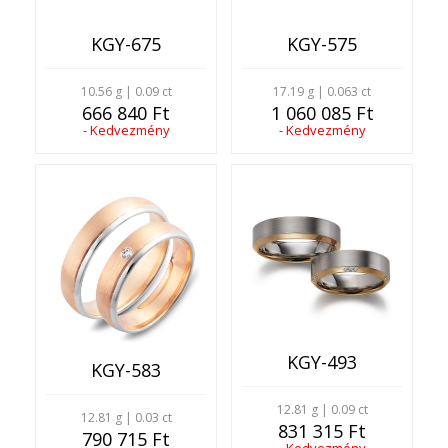
KGY-675
KGY-575
10.56 g | 0.09 ct
17.19 g | 0.063 ct
666 840 Ft
1 060 085 Ft
- Kedvezmény
- Kedvezmény
KGY-493
KGY-583
12.81 g | 0.09 ct
12.81 g | 0.03 ct
831 315 Ft
790 715 Ft