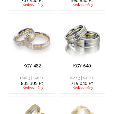
707 440 Ft
590 850 Ft
- Kedvezmény
- Kedvezmény
KGY-482
KGY-640
12.67 g | 0.072 ct
10.56 g | 0.192 ct
805 305 Ft
719 040 Ft
- Kedvezmény
- Kedvezmény