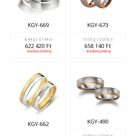
KGY-669
KGY-673
8.44 g | 0.144 ct
10.56 g | 0.018 ct
622 420 Ft
658 140 Ft
- Kedvezmény
- Kedvezmény
KGY-490
KGY-662
10.56 g | 0.018 ct