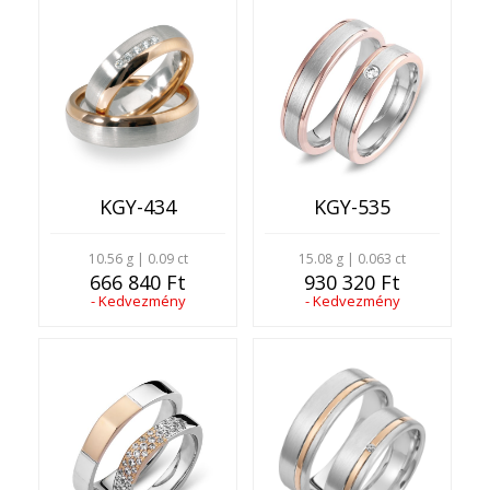
KGY-434
KGY-535
10.56 g | 0.09 ct
15.08 g | 0.063 ct
666 840 Ft
930 320 Ft
- Kedvezmény
- Kedvezmény