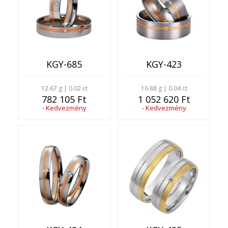
KGY-685
KGY-423
12.67 g | 0.02 ct
16.88 g | 0.04 ct
782 105 Ft
1 052 620 Ft
- Kedvezmény
- Kedvezmény