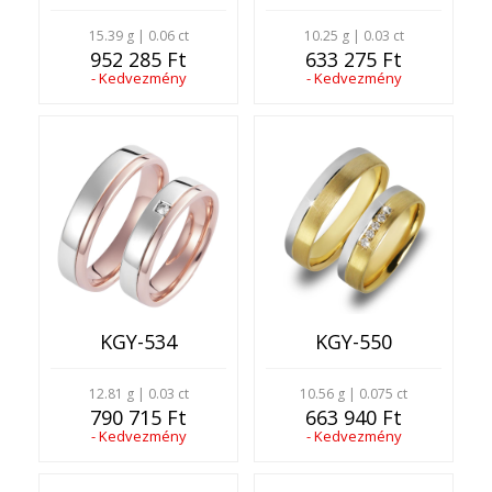
15.39 g | 0.06 ct
10.25 g | 0.03 ct
952 285 Ft
633 275 Ft
- Kedvezmény
- Kedvezmény
KGY-534
KGY-550
12.81 g | 0.03 ct
10.56 g | 0.075 ct
790 715 Ft
663 940 Ft
- Kedvezmény
- Kedvezmény