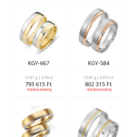
KGY-667
KGY-584
12.81 g | 0.04 ct
12.81 g | 0.075 ct
793 615 Ft
802 315 Ft
- Kedvezmény
- Kedvezmény