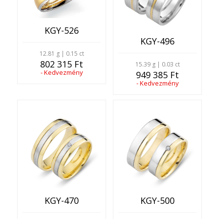
KGY-526
KGY-496
12.81 g | 0.15 ct
802 315 Ft
15.39 g | 0.03 ct
- Kedvezmény
949 385 Ft
- Kedvezmény
KGY-470
KGY-500