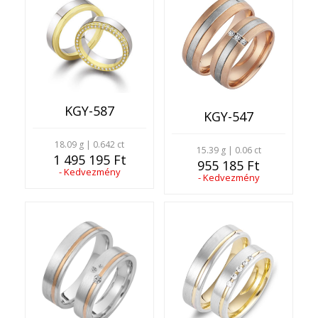
KGY-587
KGY-547
18.09 g | 0.642 ct
15.39 g | 0.06 ct
1 495 195 Ft
955 185 Ft
- Kedvezmény
- Kedvezmény