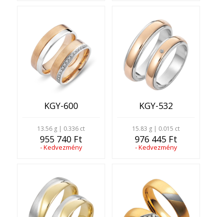
KGY-600
KGY-532
13.56 g | 0.336 ct
15.83 g | 0.015 ct
955 740 Ft
976 445 Ft
- Kedvezmény
- Kedvezmény