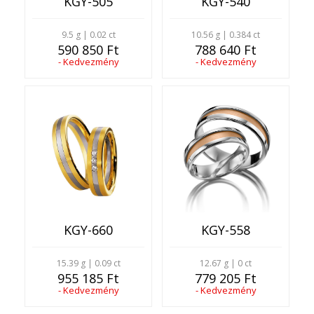
KGY-505
KGY-540
9.5 g | 0.02 ct
10.56 g | 0.384 ct
590 850 Ft
788 640 Ft
- Kedvezmény
- Kedvezmény
KGY-660
KGY-558
15.39 g | 0.09 ct
12.67 g | 0 ct
955 185 Ft
779 205 Ft
- Kedvezmény
- Kedvezmény