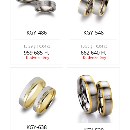
KGY-486
KGY-548
15.39 g | 0.04 ct
10.56 g | 0.04 ct
959 685 Ft
662 640 Ft
- Kedvezmény
- Kedvezmény
KGY-638