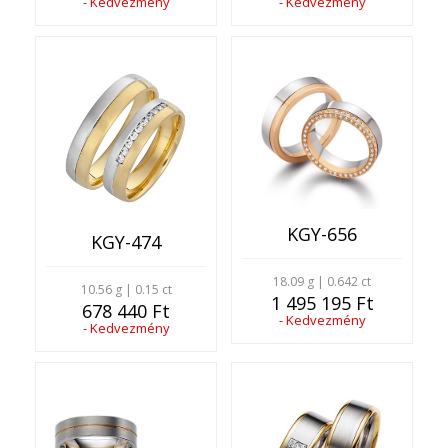
- Kedvezmény
- Kedvezmény
KGY-656
KGY-474
18.09 g | 0.642 ct
10.56 g | 0.15 ct
1 495 195 Ft
678 440 Ft
- Kedvezmény
- Kedvezmény