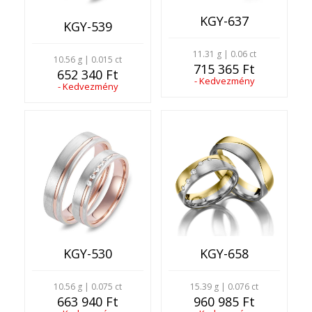
KGY-637
KGY-539
11.31 g | 0.06 ct
10.56 g | 0.015 ct
715 365 Ft
652 340 Ft
- Kedvezmény
- Kedvezmény
KGY-530
KGY-658
10.56 g | 0.075 ct
15.39 g | 0.076 ct
663 940 Ft
960 985 Ft