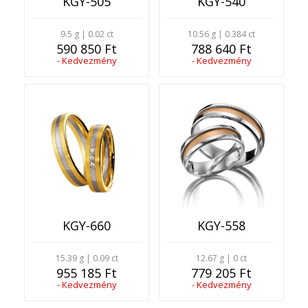
KGY-505
KGY-540
9.5 g | 0.02 ct
10.56 g | 0.384 ct
590 850 Ft
788 640 Ft
- Kedvezmény
- Kedvezmény
KGY-660
KGY-558
15.39 g | 0.09 ct
12.67 g | 0 ct
955 185 Ft
779 205 Ft
- Kedvezmény
- Kedvezmény