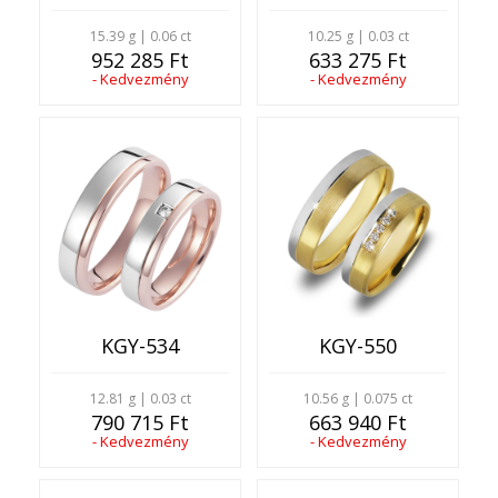
15.39 g | 0.06 ct
10.25 g | 0.03 ct
952 285 Ft
633 275 Ft
- Kedvezmény
- Kedvezmény
KGY-534
KGY-550
12.81 g | 0.03 ct
10.56 g | 0.075 ct
790 715 Ft
663 940 Ft
- Kedvezmény
- Kedvezmény