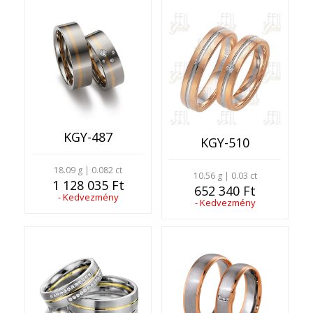
KGY-487
KGY-510
18.09 g | 0.082 ct
10.56 g | 0.03 ct
1 128 035 Ft
652 340 Ft
- Kedvezmény
- Kedvezmény