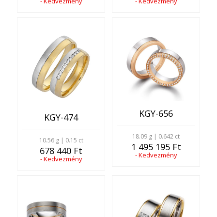
- Kedvezmény
- Kedvezmény
KGY-656
KGY-474
18.09 g | 0.642 ct
10.56 g | 0.15 ct
1 495 195 Ft
678 440 Ft
- Kedvezmény
- Kedvezmény