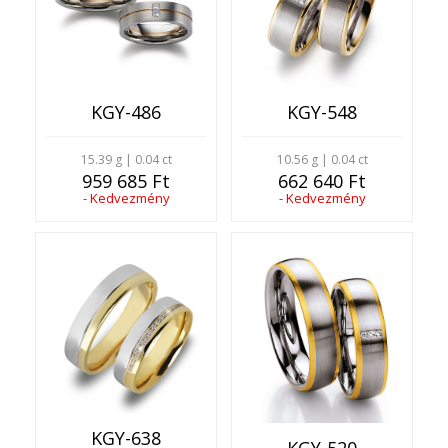
KGY-486
KGY-548
15.39 g | 0.04 ct
10.56 g | 0.04 ct
959 685 Ft
662 640 Ft
- Kedvezmény
- Kedvezmény
KGY-638