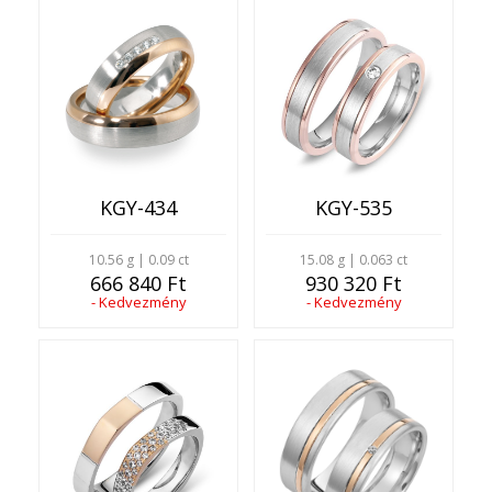
KGY-434
KGY-535
10.56 g | 0.09 ct
15.08 g | 0.063 ct
666 840 Ft
930 320 Ft
- Kedvezmény
- Kedvezmény