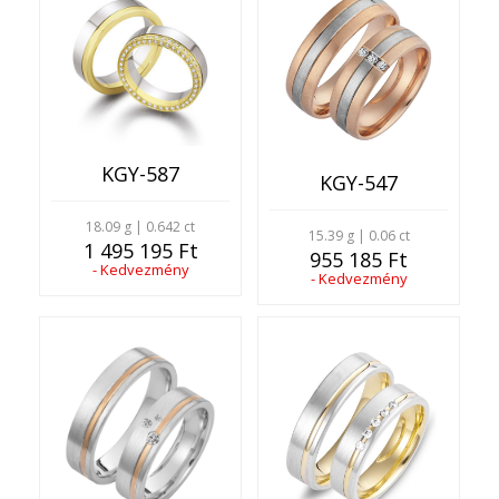
KGY-587
KGY-547
18.09 g | 0.642 ct
15.39 g | 0.06 ct
1 495 195 Ft
955 185 Ft
- Kedvezmény
- Kedvezmény