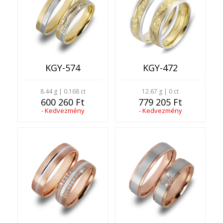
KGY-574
KGY-472
8.44 g | 0.168 ct
12.67 g | 0 ct
600 260 Ft
779 205 Ft
- Kedvezmény
- Kedvezmény