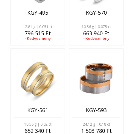
KGY-495
KGY-570
12.81 g | 0.051 ct
10.56 g | 0.075 ct
796 515 Ft
663 940 Ft
- Kedvezmény
- Kedvezmény
KGY-561
KGY-593
10.56 g | 0.02 ct
24.12 g | 0.18 ct
652 340 Ft
1 503 780 Ft