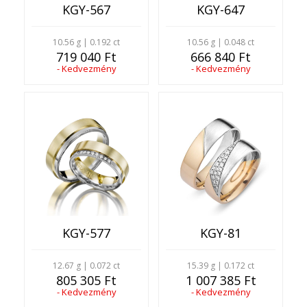
KGY-567
KGY-647
10.56 g | 0.192 ct
10.56 g | 0.048 ct
719 040 Ft
666 840 Ft
- Kedvezmény
- Kedvezmény
KGY-577
KGY-81
12.67 g | 0.072 ct
15.39 g | 0.172 ct
805 305 Ft
1 007 385 Ft
- Kedvezmény
- Kedvezmény