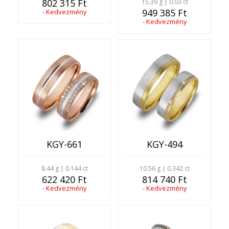
802 315 Ft
15.39 g | 0.03 ct
949 385 Ft
- Kedvezmény
- Kedvezmény
KGY-661
KGY-494
8.44 g | 0.144 ct
10.56 g | 0.342 ct
622 420 Ft
814 740 Ft
- Kedvezmény
- Kedvezmény