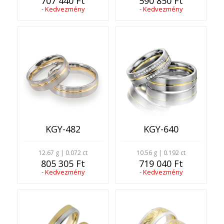
707 440 Ft
590 850 Ft
- Kedvezmény
- Kedvezmény
KGY-482
KGY-640
12.67 g | 0.072 ct
10.56 g | 0.192 ct
805 305 Ft
719 040 Ft
- Kedvezmény
- Kedvezmény