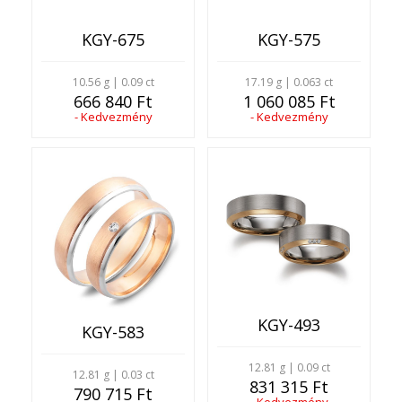
KGY-675
KGY-575
10.56 g | 0.09 ct
17.19 g | 0.063 ct
666 840 Ft
1 060 085 Ft
- Kedvezmény
- Kedvezmény
KGY-493
KGY-583
12.81 g | 0.09 ct
12.81 g | 0.03 ct
831 315 Ft
790 715 Ft