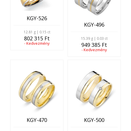
KGY-526
KGY-496
12.81 g | 0.15 ct
802 315 Ft
15.39 g | 0.03 ct
- Kedvezmény
949 385 Ft
- Kedvezmény
KGY-470
KGY-500