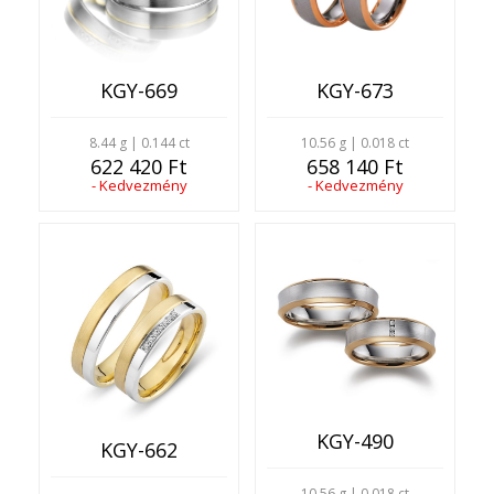
KGY-669
KGY-673
8.44 g | 0.144 ct
10.56 g | 0.018 ct
622 420 Ft
658 140 Ft
- Kedvezmény
- Kedvezmény
KGY-490
KGY-662
10.56 g | 0.018 ct