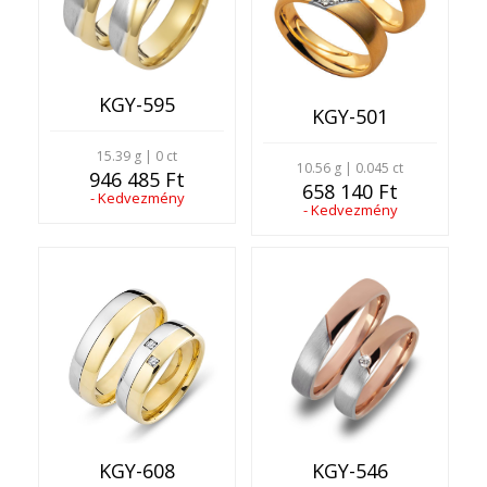
KGY-595
KGY-501
15.39 g | 0 ct
10.56 g | 0.045 ct
946 485 Ft
658 140 Ft
- Kedvezmény
- Kedvezmény
KGY-608
KGY-546