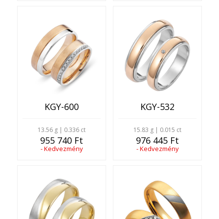
KGY-600
KGY-532
13.56 g | 0.336 ct
15.83 g | 0.015 ct
955 740 Ft
976 445 Ft
- Kedvezmény
- Kedvezmény