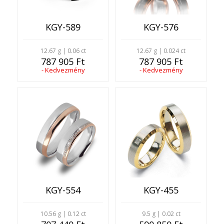
KGY-589
KGY-576
12.67 g | 0.06 ct
12.67 g | 0.024 ct
787 905 Ft
787 905 Ft
- Kedvezmény
- Kedvezmény
KGY-554
KGY-455
10.56 g | 0.12 ct
9.5 g | 0.02 ct