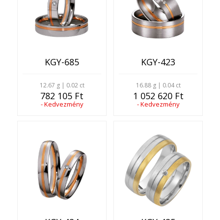
KGY-685
KGY-423
12.67 g | 0.02 ct
16.88 g | 0.04 ct
782 105 Ft
1 052 620 Ft
- Kedvezmény
- Kedvezmény