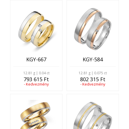
KGY-667
KGY-584
12.81 g | 0.04 ct
12.81 g | 0.075 ct
793 615 Ft
802 315 Ft
- Kedvezmény
- Kedvezmény