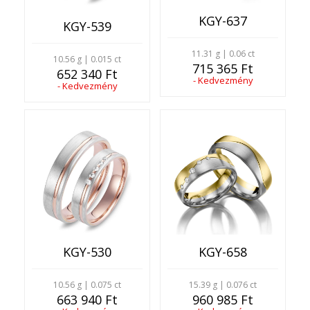
KGY-637
KGY-539
11.31 g | 0.06 ct
10.56 g | 0.015 ct
715 365 Ft
652 340 Ft
- Kedvezmény
- Kedvezmény
KGY-530
KGY-658
10.56 g | 0.075 ct
15.39 g | 0.076 ct
663 940 Ft
960 985 Ft