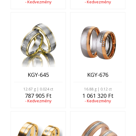
- Kedvezmény
- Kedvezmény
KGY-645
KGY-676
12.67 g | 0.024 ct
16.88 g | 0.12 ct
787 905 Ft
1 061 320 Ft
- Kedvezmény
- Kedvezmény