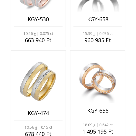
KGY-530
KGY-658
10.56 g | 0.075 ct
15.39 g | 0.076 ct
663 940 Ft
960 985 Ft
KGY-656
KGY-474
18.09 g | 0.642 ct
10.56 g | 0.15 ct
1 495 195 Ft
678 440 Ft