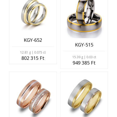
KGY-652
KGY-515
12.81 g | 0.075 ct
802 315 Ft
15.39 g | 0.03 ct
949 385 Ft