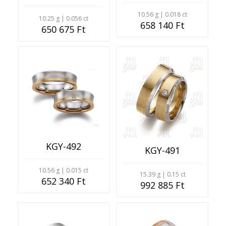
10.56 g | 0.018 ct
10.25 g | 0.056 ct
658 140 Ft
650 675 Ft
KGY-492
KGY-491
10.56 g | 0.015 ct
15.39 g | 0.15 ct
652 340 Ft
992 885 Ft