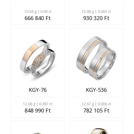
10.56 g | 0.09 ct
15.08 g | 0.063 ct
666 840 Ft
930 320 Ft
KGY-76
KGY-536
12.06 g | 0.387 ct
12.67 g | 0.006 ct
848 990 Ft
782 105 Ft