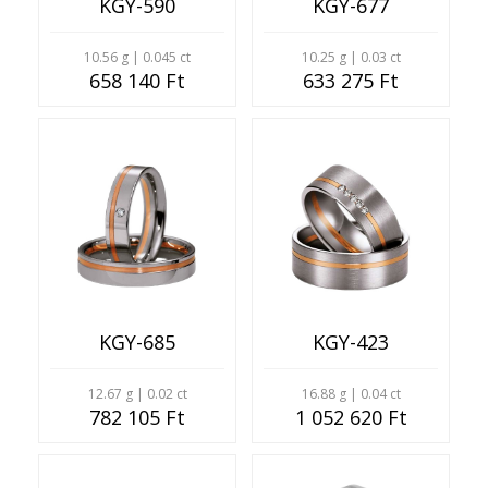
KGY-590
KGY-677
10.56 g | 0.045 ct
10.25 g | 0.03 ct
658 140 Ft
633 275 Ft
KGY-685
KGY-423
12.67 g | 0.02 ct
16.88 g | 0.04 ct
782 105 Ft
1 052 620 Ft