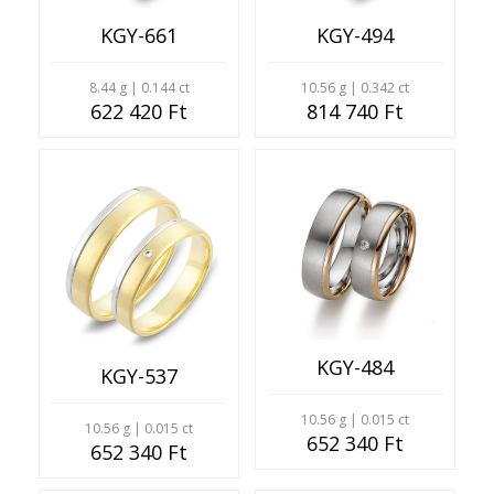
KGY-661
KGY-494
8.44 g | 0.144 ct
10.56 g | 0.342 ct
622 420 Ft
814 740 Ft
KGY-484
KGY-537
10.56 g | 0.015 ct
10.56 g | 0.015 ct
652 340 Ft
652 340 Ft