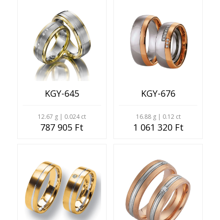
KGY-645
KGY-676
12.67 g | 0.024 ct
16.88 g | 0.12 ct
787 905 Ft
1 061 320 Ft