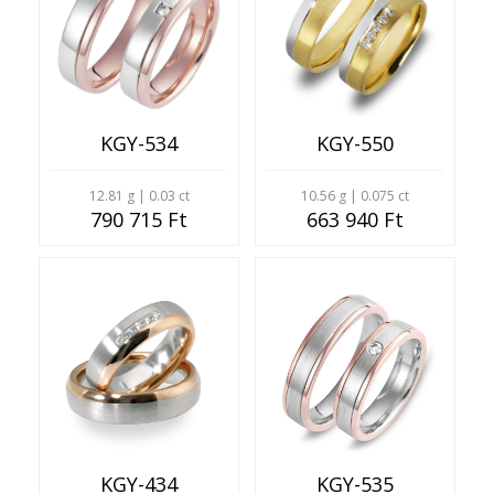
KGY-534
KGY-550
12.81 g | 0.03 ct
10.56 g | 0.075 ct
790 715 Ft
663 940 Ft
KGY-434
KGY-535