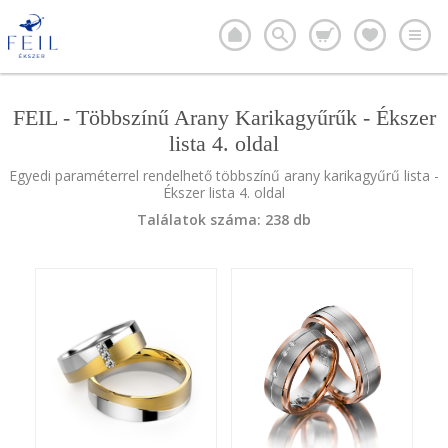
FEIL - Többszínű Arany Karikagyűrűk - Ékszer
lista 4. oldal
Egyedi paraméterrel rendelhető többszínű arany karikagyűrű lista -
Ékszer lista 4. oldal
Találatok száma: 238 db