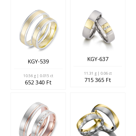
KGY-637
KGY-539
11.31 g | 0.06 ct
10.56 g | 0.015 ct
715 365 Ft
652 340 Ft