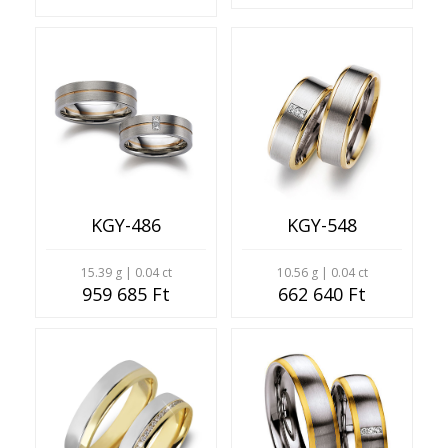
KGY-486
KGY-548
15.39 g | 0.04 ct
10.56 g | 0.04 ct
959 685 Ft
662 640 Ft