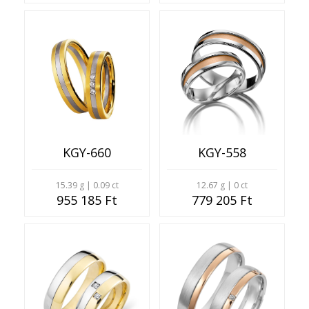
KGY-660
KGY-558
15.39 g | 0.09 ct
12.67 g | 0 ct
955 185 Ft
779 205 Ft