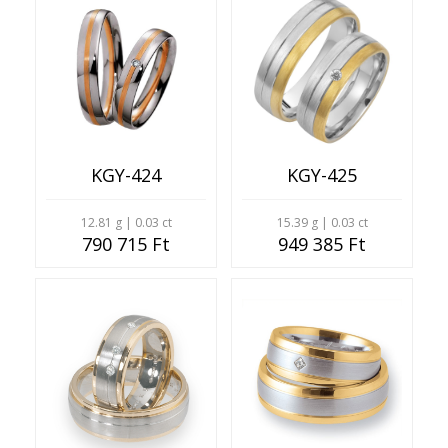
KGY-424
KGY-425
12.81 g | 0.03 ct
15.39 g | 0.03 ct
790 715 Ft
949 385 Ft