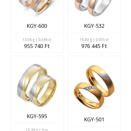
KGY-600
KGY-532
13.56 g | 0.336 ct
15.83 g | 0.015 ct
955 740 Ft
976 445 Ft
KGY-595
KGY-501
15.39 g | 0 ct