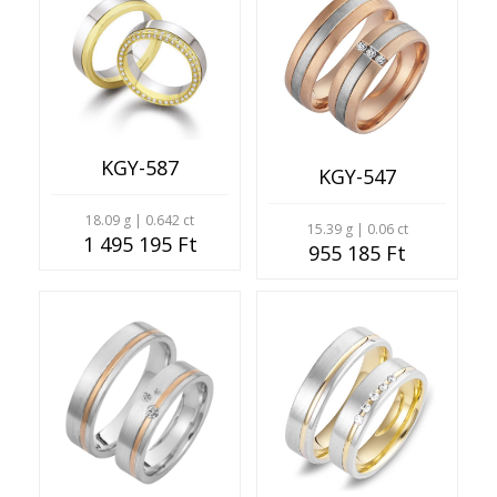
KGY-587
KGY-547
18.09 g | 0.642 ct
15.39 g | 0.06 ct
1 495 195 Ft
955 185 Ft