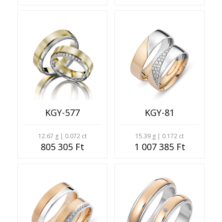
KGY-577
KGY-81
12.67 g | 0.072 ct
15.39 g | 0.172 ct
805 305 Ft
1 007 385 Ft