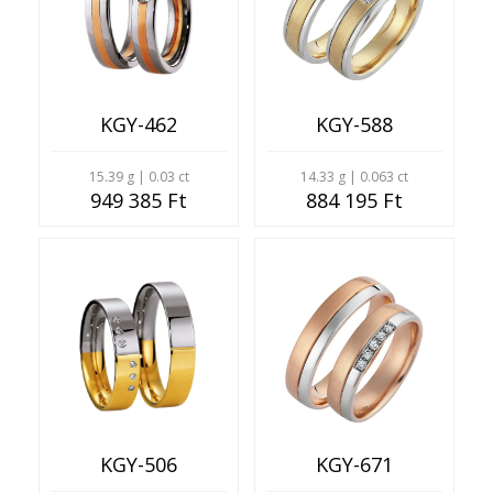
KGY-462
KGY-588
15.39 g | 0.03 ct
14.33 g | 0.063 ct
949 385 Ft
884 195 Ft
KGY-506
KGY-671