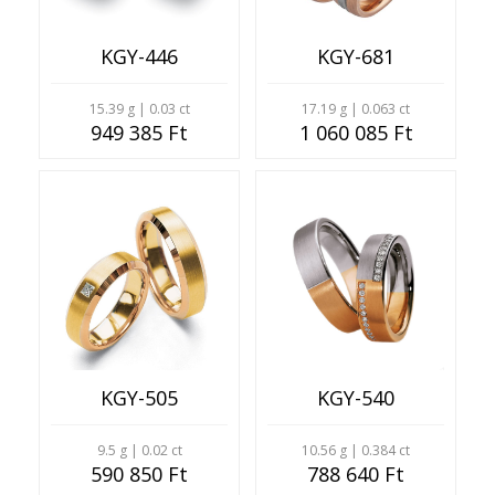
KGY-446
KGY-681
15.39 g | 0.03 ct
17.19 g | 0.063 ct
949 385 Ft
1 060 085 Ft
KGY-505
KGY-540
9.5 g | 0.02 ct
10.56 g | 0.384 ct
590 850 Ft
788 640 Ft