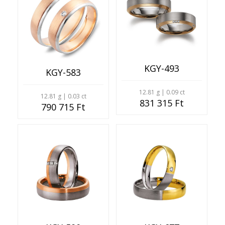
KGY-493
KGY-583
12.81 g | 0.09 ct
12.81 g | 0.03 ct
831 315 Ft
790 715 Ft