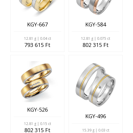
KGY-667
KGY-584
12.81 g | 0.04 ct
12.81 g | 0.075 ct
793 615 Ft
802 315 Ft
KGY-526
KGY-496
12.81 g | 0.15 ct
802 315 Ft
15.39 g | 0.03 ct