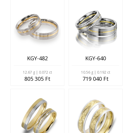
KGY-482
KGY-640
12.67 g | 0.072 ct
10.56 g | 0.192 ct
805 305 Ft
719 040 Ft