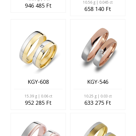
10.56 g | 0.045 ct
946 485 Ft
658 140 Ft
KGY-608
KGY-546
15.39 g | 0.06 ct
10.25 g | 0.03 ct
952 285 Ft
633 275 Ft