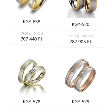
KGY-638
KGY-520
10.56 g | 0.12 ct
12.67 g | 0.018 ct
707 440 Ft
787 905 Ft
KGY-529
KGY-578