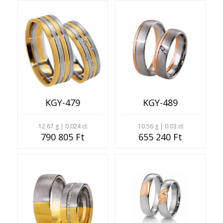
KGY-479
KGY-489
12.67 g | 0.024 ct
10.56 g | 0.03 ct
790 805 Ft
655 240 Ft