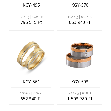
KGY-495
KGY-570
12.81 g | 0.051 ct
10.56 g | 0.075 ct
796 515 Ft
663 940 Ft
KGY-561
KGY-593
10.56 g | 0.02 ct
24.12 g | 0.18 ct
652 340 Ft
1 503 780 Ft