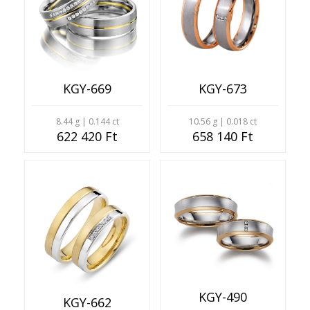
KGY-669
KGY-673
8.44 g | 0.144 ct
10.56 g | 0.018 ct
622 420 Ft
658 140 Ft
KGY-490
KGY-662