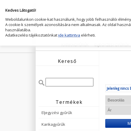
Kedves Látogató!
Weboldalunkon cookie-kat használunk, hogy jobb felhasználói élményt
A cookie-k személyek azonosítására nem alkalmasak. Az oldal használ
használatába.
Adatkezelési tájékoztatónkat
ide kattintva
elérheti.
KARIKAGYŰRŰK
ELJEGYZESI GYŰRŰK
Kereső
Jelenleg nincs 
Termékek
Eljegyzési gyűrűk
M
Karikagyűrűk