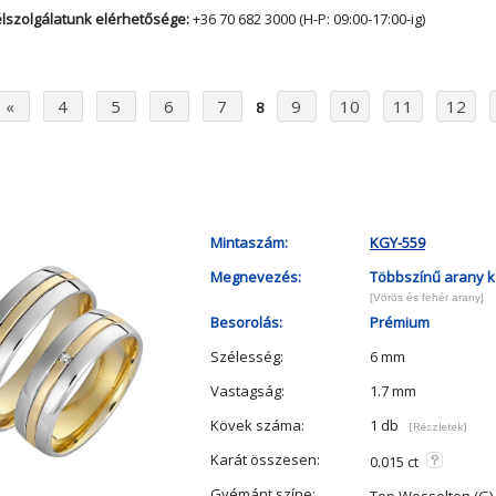
lszolgálatunk elérhetősége:
+36 70 682 3000 (H-P: 09:00-17:00-ig)
«
4
5
6
7
9
10
11
12
8
Mintaszám:
KGY-559
Megnevezés:
Többszínű arany k
[Vörös és fehér arany]
Besorolás:
Prémium
Szélesség:
6 mm
Vastagság:
1.7 mm
Kövek száma:
1 db
[Részletek]
Karát összesen:
0.015 ct
Gyémánt színe: