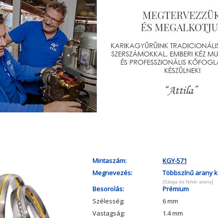
Mintaszám:
KGY-571
Megnevezés:
Többszínű arany k
[Sárga és fehér arany]
Besorolás:
Prémium
Szélesség:
6 mm
Vastagság:
1.4 mm