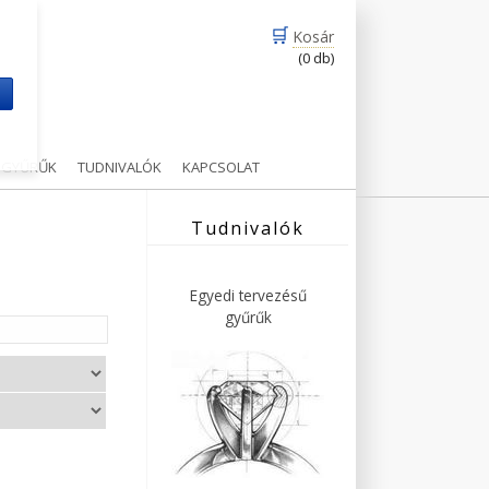
🛒
Kosár
(0 db)
m
Ű GYŰRŰK
TUDNIVALÓK
KAPCSOLAT
Tudnivalók
Egyedi tervezésű
gyűrűk