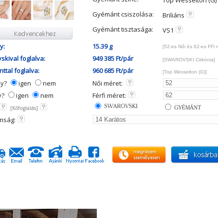
Top Wesselton (G)
Gyémánt csiszolása:
Briliáns
Gyémánt tisztasága:
VS1
y:
15.39 g
[52-es Női és 62-es FFi 
skival foglalva:
949 385 Ft/pár
[SWAROVSKI Cirkónia]
ttal foglalva:
960 685 Ft/pár
[Top Wesselton (G)]
ny?
igen
nem
Női méret:
y?
igen
nem
Férfi méret:
[Kőfoglalás]
mság: