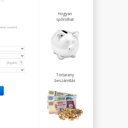
Hogyan
spórolhat
méret esetén]
[Egyéb]
Törtarany
beszámítás