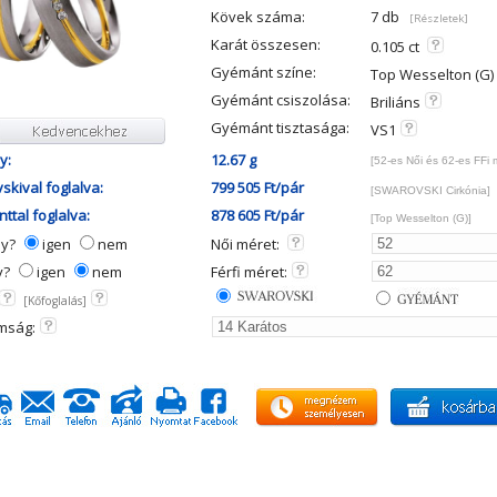
Kövek száma:
7 db
[Részletek]
Karát összesen:
0.105 ct
Gyémánt színe:
Top Wesselton (G)
Gyémánt csiszolása:
Briliáns
Gyémánt tisztasága:
VS1
y:
12.67 g
[52-es Női és 62-es FFi 
skival foglalva:
799 505 Ft/pár
[SWAROVSKI Cirkónia]
ttal foglalva:
878 605 Ft/pár
[Top Wesselton (G)]
ny?
igen
nem
Női méret:
y?
igen
nem
Férfi méret:
[Kőfoglalás]
mság: