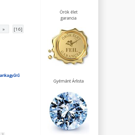
Örök élet
garancia
»
[16]
arikagyűrű
Gyémánt Árlista