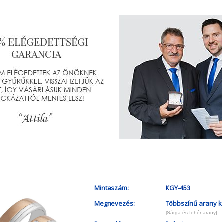
Mintaszám:
KGY-453
Megnevezés:
Többszínű arany k
[Sárga és fehér arany]