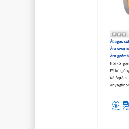
Átlagos súl
Ára swarov
Ára gyémán
Női kő igé
FFi kő igén
Kő fajtája:
Anyagfino