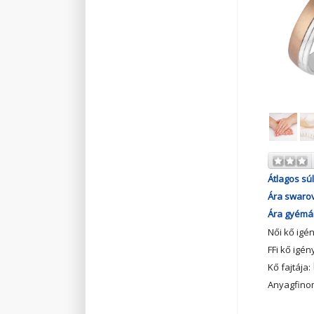
Átlagos súl
Ára swarov
Ára gyémán
Női kő igé
FFi kő igén
Kő fajtája:
Anyagfino