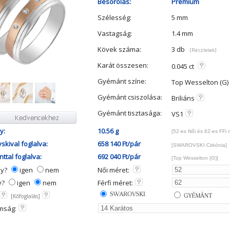
Besorolás:
Prémium
Szélesség:
5 mm
Vastagság:
1.4 mm
Kövek száma:
3 db
[Részletek]
Karát összesen:
0.045 ct
Gyémánt színe:
Top Wesselton (G)
Gyémánt csiszolása:
Briliáns
Gyémánt tisztasága:
VS1
y:
10.56 g
[52-es Női és 62-es FFi 
skival foglalva:
658 140 Ft/pár
[SWAROVSKI Cirkónia]
ttal foglalva:
692 040 Ft/pár
[Top Wesselton (G)]
ny?
igen
nem
Női méret:
y?
igen
nem
Férfi méret:
[Kőfoglalás]
mság: