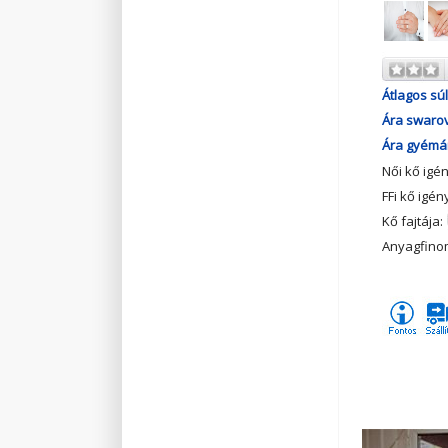
Átlagos súl
Ára swarov
Ára gyémán
Női kő igé
FFi kő igén
Kő fajtája:
Anyagfino