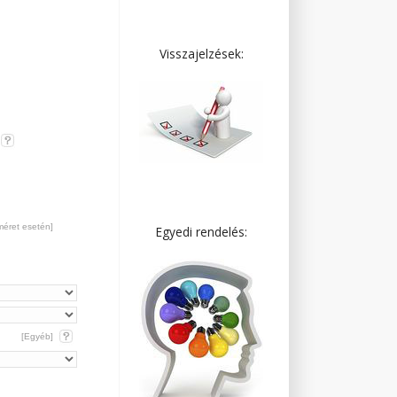
Visszajelzések:
méret esetén]
Egyedi rendelés:
[Egyéb]