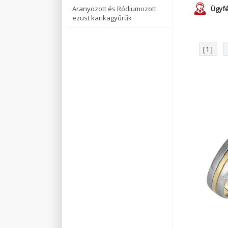
Aranyozott és Ródiumozott
Ügyfé
ezüst karikagyűrűk
[1]