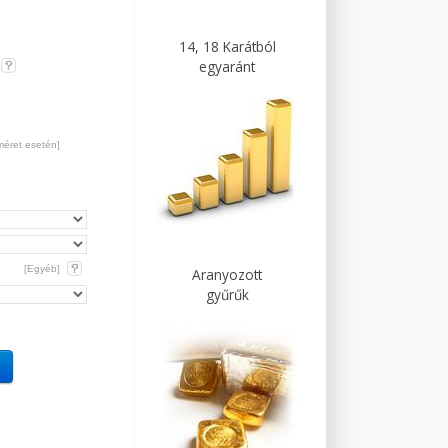
14, 18 Karátból
egyaránt
méret esetén]
[Egyéb]
Aranyozott
gyűrűk