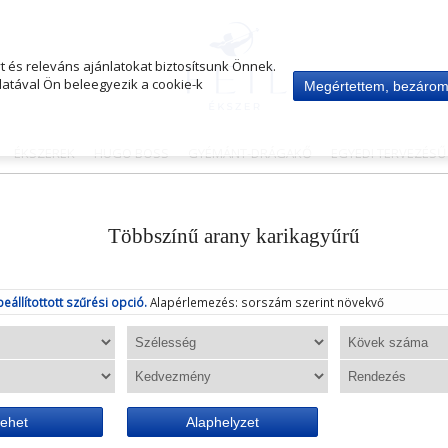
 és releváns ajánlatokat biztosítsunk Önnek.
atával Ön beleegyezik a cookie-k
Megértettem, bezáro
ÉKSZEREK
HUGO BOSS
GYÉMÁNT-DRÁGAKŐ
EGYEDI TERVEZÉS
Többszínű arany karikagyűrű
beállítottott szűrési opció.
Alapérlemezés: sorszám szerint növekvő
ehet
Alaphelyzet