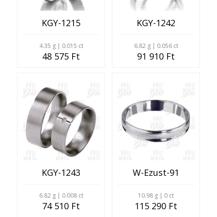
KGY-1215
KGY-1242
4.35 g | 0.015 ct
6.82 g | 0.056 ct
48 575 Ft
91 910 Ft
KGY-1243
W-Ezust-91
6.82 g | 0.008 ct
10.98 g | 0 ct
74 510 Ft
115 290 Ft