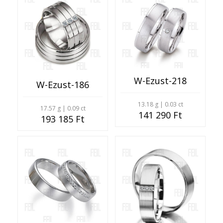
W-Ezust-218
W-Ezust-186
13.18 g | 0.03 ct
17.57 g | 0.09 ct
141 290 Ft
193 185 Ft