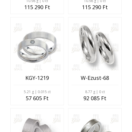
10.98 g | 0 ct
10.98 g | 0 ct
115 290 Ft
115 290 Ft
KGY-1219
W-Ezust-68
5.21 g | 0.015 ct
8.77 g | 0 ct
57 605 Ft
92 085 Ft