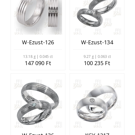
W-Ezust-126
W-Ezust-134
13.18 g | 0.045 ct
9.27 g | 0.063 ct
147 090 Ft
100 235 Ft