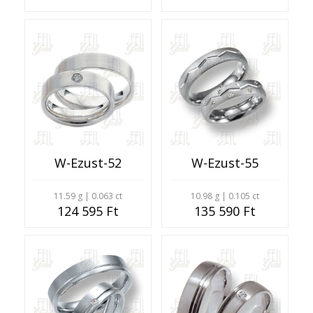
W-Ezust-52
W-Ezust-55
11.59 g | 0.063 ct
10.98 g | 0.105 ct
124 595 Ft
135 590 Ft