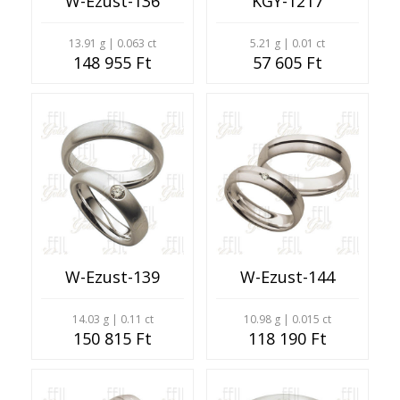
W-Ezust-136
KGY-1217
13.91 g | 0.063 ct
5.21 g | 0.01 ct
148 955 Ft
57 605 Ft
W-Ezust-139
W-Ezust-144
14.03 g | 0.11 ct
10.98 g | 0.015 ct
150 815 Ft
118 190 Ft