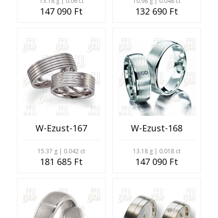
13.18 g | 0.06 ct
10.98 g | 0.048 ct
147 090 Ft
132 690 Ft
W-Ezust-167
W-Ezust-168
15.37 g | 0.042 ct
13.18 g | 0.018 ct
181 685 Ft
147 090 Ft