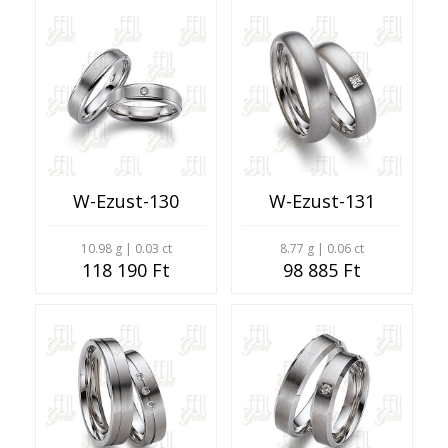
W-Ezust-130
W-Ezust-131
10.98 g | 0.03 ct
8.77 g | 0.06 ct
118 190 Ft
98 885 Ft