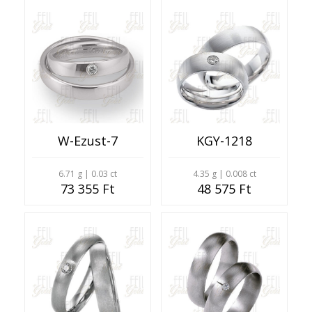
W-Ezust-7
KGY-1218
6.71 g | 0.03 ct
4.35 g | 0.008 ct
73 355 Ft
48 575 Ft