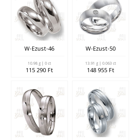
W-Ezust-46
W-Ezust-50
10.98 g | 0 ct
13.91 g | 0.063 ct
115 290 Ft
148 955 Ft