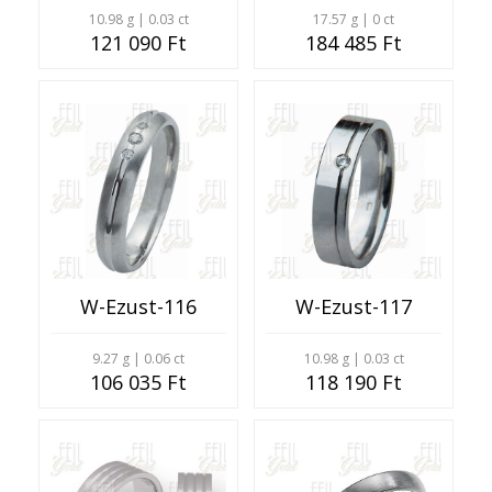
10.98 g | 0.03 ct
17.57 g | 0 ct
121 090 Ft
184 485 Ft
W-Ezust-116
W-Ezust-117
9.27 g | 0.06 ct
10.98 g | 0.03 ct
106 035 Ft
118 190 Ft