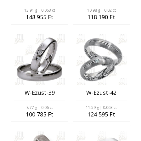
13.91 g | 0.063 ct
10.98 g | 0.02 ct
148 955 Ft
118 190 Ft
W-Ezust-39
W-Ezust-42
8.77 g | 0.06 ct
11.59 g | 0.063 ct
100 785 Ft
124 595 Ft