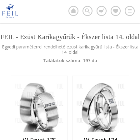
FEIL - Ezüst Karikagyűrűk - Ékszer lista 14. oldal
Egyedi paraméterrel rendelhető ezüst karikagyűrű lista - Ékszer lista
14. oldal
Találatok száma: 197 db