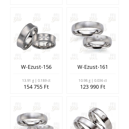
W-Ezust-156
W-Ezust-161
13.91 g | 0.189 ct
10.98 g | 0.036 ct
154 755 Ft
123 990 Ft