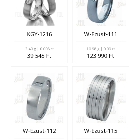
KGY-1216
W-Ezust-111
3.49 g | 0.008 ct
10.98 g | 0.09 ct
39 545 Ft
123 990 Ft
W-Ezust-112
W-Ezust-115