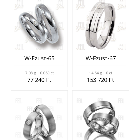
W-Ezust-65
W-Ezust-67
7.08 g | 0.063 ct
14.64 g | 0 ct
77 240 Ft
153 720 Ft