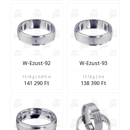
W-Ezust-92
W-Ezust-93
13.18 g | 0.015 ct
13.18 g | 0 ct
141 290 Ft
138 390 Ft