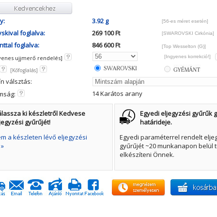
y:
3.92 g
[56-es méret esetén]
skival foglalva:
269 100 Ft
[SWAROVSKI Cirkónia]
ttal foglalva:
846 600 Ft
[Top Wesselton (G)]
[Ingyenes korrekció!]
yenes ujjmerő rendelés]
[Kőfoglalás]
ín válsztás:
14 Karátos arany
mság:
lassza ki készletről Kedvese
Egyedi eljegyzési gyűrűk g
jegyzési gyűrűjét!
határideje.
 a készleten lévő eljegyzési
Egyedi paraméterrel rendelt elje
 »
gyűrűjét ~20 munkanapon belül t
elkészíteni Önnek.