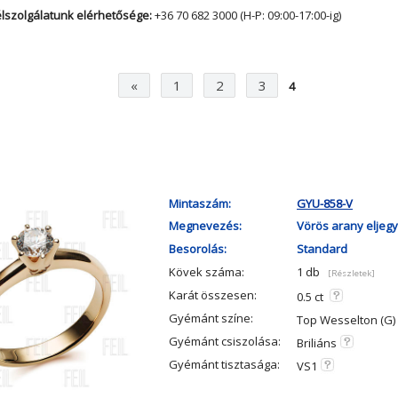
lszolgálatunk elérhetősége:
+36 70 682 3000 (H-P: 09:00-17:00-ig)
«
1
2
3
4
Mintaszám:
GYU-858-V
Megnevezés:
Vörös arany eljegy
Besorolás:
Standard
Kövek száma:
1 db
[Részletek]
Karát összesen:
0.5 ct
Gyémánt színe:
Top Wesselton (G)
Gyémánt csiszolása:
Briliáns
Gyémánt tisztasága:
VS1