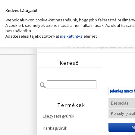
Kedves Látogató!
Weboldalunkon cookie-kat használunk, hogy jobb felhasználói élményt
A cookie-k személyek azonosítására nem alkalmasak. Az oldal használ
használatába.
Adatkezelési tájékoztatónkat
ide kattintva
elérheti.
KARIKAGYŰRŰK
ELJEGYZESI GYŰRŰK
Kereső
Jelenleg nincs 
Termékek
Eljegyzési gyűrűk
M
Karikagyűrűk