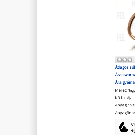
Átlagos súl
Ára swarov
Ára gyémán
Méret:
[Ing
Kő fajtája:
Anyag / Sz
Anyagfino
Vá
el