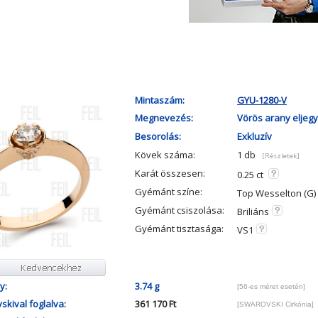
Mintaszám:
GYU-1280-V
Megnevezés:
Vörös arany eljegy
Besorolás:
Exkluzív
Kövek száma:
1 db
[Részletek]
Karát összesen:
0.25 ct
Gyémánt színe:
Top Wesselton (G)
Gyémánt csiszolása:
Briliáns
Gyémánt tisztasága:
VS1
y:
3.74 g
[56-es méret esetén]
skival foglalva:
361 170 Ft
[SWAROVSKI Cirkónia]