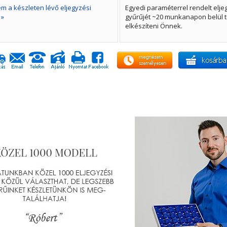
 a készleten lévő eljegyzési
Egyedi paraméterrel rendelt elje
 »
gyűrűjét ~20 munkanapon belül t
elkészíteni Önnek.