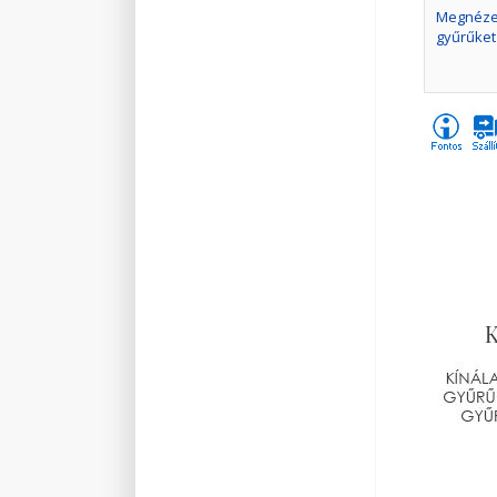
Megnézem
gyűrűket