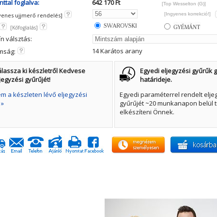
ttal foglalva:
642 170 Ft
[Top Wesselton (G)]
[Ingyenes korrekció!]
yenes ujjmerő rendelés]
[Kőfoglalás]
ín válsztás:
14 Karátos arany
mság:
lassza ki készletről Kedvese
Egyedi eljegyzési gyűrűk g
jegyzési gyűrűjét!
határideje.
 a készleten lévő eljegyzési
Egyedi paraméterrel rendelt elje
 »
gyűrűjét ~20 munkanapon belül t
elkészíteni Önnek.