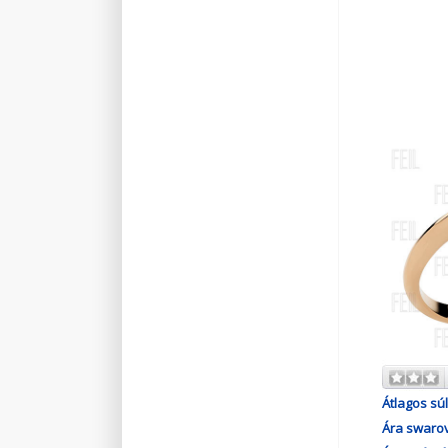
Átlagos súl
Ára swarov