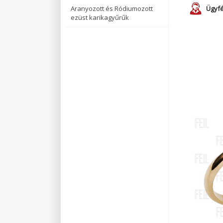
Aranyozott és Ródiumozott
Ügyfé
ezüst karikagyűrűk