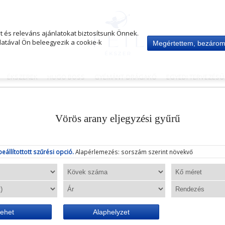
 és releváns ajánlatokat biztosítsunk Önnek.
atával Ön beleegyezik a cookie-k
Megértettem, bezáro
ÉKSZEREK
HUGO BOSS
GYÉMÁNT-DRÁGAKŐ
EGYEDI TERVEZÉS
Vörös arany eljegyzési gyűrű
beállítottott szűrési opció.
Alapérlemezés: sorszám szerint növekvő
ehet
Alaphelyzet