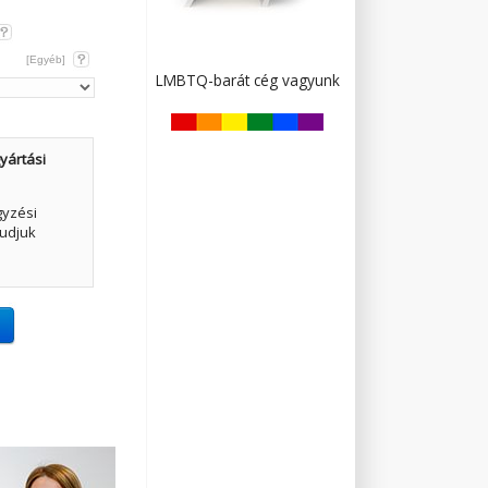
[Egyéb]
LMBTQ-barát cég vagyunk
yártási
gyzési
udjuk