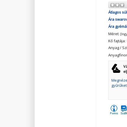
Átlagos súl
Ára swarov
Ára gyémán
Méret:
[Ing
Kő fajtája:
Anyag / Sz
Anyagfino
Vá
el
Megnézem
gyűrűket