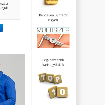
gyzési
udjuk
Rendeljen ujjmérőt
ingyen!
Legkedveltebb
karikagyűrűink