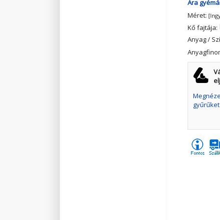
Ára gyémán
Méret:
[Ing
Kő fajtája:
Anyag / Sz
Anyagfino
Vá
el
Megnézem
gyűrűket