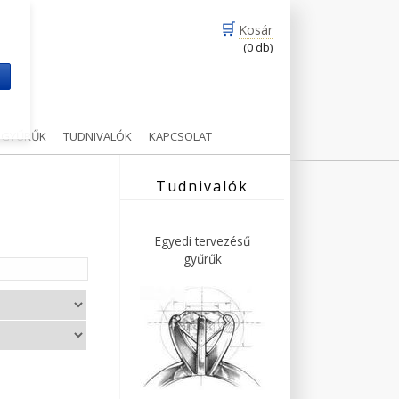
🛒
Kosár
(0 db)
m
Ű GYŰRŰK
TUDNIVALÓK
KAPCSOLAT
Tudnivalók
Egyedi tervezésű
gyűrűk