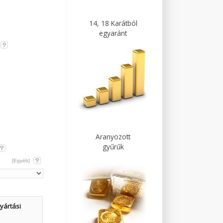
14, 18 Karátból
egyaránt
Aranyozott
gyűrűk
[Egyéb]
yártási