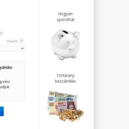
Hogyan
spórolhat
[Egyéb]
yártási
Törtarany
beszámítás
gyzési
udjuk