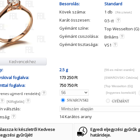
Besorolás:
Standard
Kövek száma:
1 db
[Részletek]
Karát összesen:
0.5 ct
Gyémánt színe:
Top Wesselton (G)
Gyémánt csiszolása:
Briliáns
Gyémánt tisztasága:
VS1
y:
2.5 g
[56-es méret esetén]
skival foglalva:
173 250 Ft
[SWAROVSKI Cirkónia]
ttal foglalva:
750 750 Ft
[Top Wesselton (G)]
[Ingyenes korrekció!]
yenes ujjmerő rendelés]
[Kőfoglalás]
ín válsztás:
14 Karátos arany
mság:
lassza ki készletről Kedvese
Egyedi eljegyzési gyűrűk g
jegyzési gyűrűjét!
határideje.